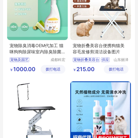
宠物除臭消毒OEM代加工 猫
宠物折叠美容台便携狗猫美
咪狗狗除尿味室内除臭除菌
容毛发修剪清洁设备图片
品牌定制
宠物及园艺
成都科宏
宠物折叠美容台
供应
山东丽泽
达化学有
宠物用品
宠物清洁美容
日用百货
狗狗及用品
1000.00
215.00
拨打电话
限责任公
拨打电话
有限公司
￥
￥
空气清新
狗狗清洁美容工具
司