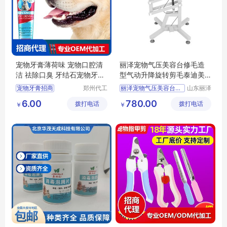
宠物牙膏薄荷味 宠物口腔清
丽泽宠物气压美容台修毛造
洁 祛除口臭 牙结石宠物牙膏
型气动升降旋转剪毛泰迪美
批发定制
容桌
宠物牙膏招商
郑州代工
丽泽宠物气压美容台修毛造型气动升降旋转剪毛泰迪美容桌
山东丽泽
帮网络科
宠物用品
宠物牙膏代理
供应
日用百货
6.00
780.00
拨打电话
技有限公
拨打电话
有限公司
￥
￥
宠物牙膏批发
狗狗及用品
司
宠物口腔清洁批发
狗狗清洁美容工具
宠物口腔清洁定制