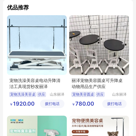
优品推荐
宠物洗澡美容桌电动升降清
丽泽宠物美容圆桌可升降桌
洁工具现货秒发丽泽
动物用品生产供应
宠物洗澡美容桌
供应
山东丽泽
宠物美容圆桌
供应
山东丽泽
宠物用品
宠物用品
日用百货
狗狗及用品
日用百货
狗狗及用品
1920.00
780.00
拨打电话
有限公司
拨打电话
有限公司
￥
￥
狗狗清洁美容工具
狗狗清洁美容工具