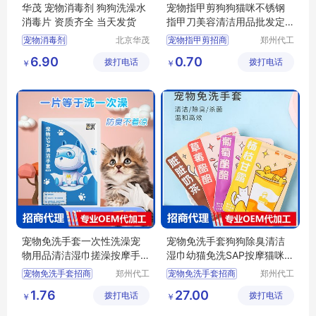
华茂 宠物消毒剂 狗狗洗澡水
宠物指甲剪狗狗猫咪不锈钢
消毒片 资质齐全 当天发货
指甲刀美容清洁用品批发定
制
宠物消毒剂
北京华茂
宠物指甲剪招商
郑州代工
天成科技
帮网络科
宠物指甲剪代理
6.90
0.70
拨打电话
发展有限
拨打电话
技有限公
￥
￥
宠物指甲剪定制
公司
司
宠物美容清洁用品代理
宠物美容清洁用品批发
宠物免洗手套一次性洗澡宠
宠物免洗手套狗狗除臭清洁
物用品清洁湿巾搓澡按摩手
湿巾幼猫免洗SAP按摩猫咪免
套批发
洗手套批发
宠物免洗手套招商
郑州代工
宠物免洗手套招商
郑州代工
帮网络科
帮网络科
宠物免洗手套代理
宠物免洗手套代理
1.76
27.00
拨打电话
技有限公
拨打电话
技有限公
￥
￥
宠物用品批发
宠物清洁湿巾批发
司
司
宠物清洁湿巾代理
宠物清洁湿巾定制