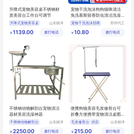
升降式宠物美容桌不锈钢材
宠物干洗泡沫狗狗猫咪清洁
质美容台工作台可调节
免洗慕斯留香防虫清洁洗澡
用品批发
升降式宠物美容桌
山东丽泽
宠物干洗泡沫招商
郑州代工
宠物用品
帮网络科
供应
日用百货
宠物干洗泡沫代理
1139.00
10.80
拨打电话
有限公司
拨打电话
技有限公
￥
￥
狗狗及用品
狗狗猫咪清洁慕斯代理
司
狗狗清洁美容工具
狗狗猫咪清洁慕斯批发
宠物洗澡用品批发
不锈钢动物解剖台宠物清洁
便携狗猫美容毛发修剪台可
器材美容洗澡神器
折叠方便携带宠物清洁桌图
片
不锈钢动物解剖台
山东丽泽
毛发修剪台
供应
山东丽泽
宠物用品
宠物用品
供应
日用百货
日用百货
狗狗及用品
2250.00
215.00
拨打电话
有限公司
拨打电话
有限公司
￥
￥
狗狗及用品
狗狗清洁美容工具