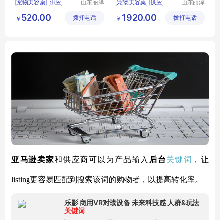
宠物美容桌
供应
山东丽泽
宠物美容桌
供应
山东丽泽
宠物用品
宠物用品
日用百货
狗狗及用品
日用百货
狗狗及用品
520.00
1920.00
拨打电话
有限公司
拨打电话
有限公司
￥
￥
狗狗清洁美容工具
狗狗清洁美容工具
关键词
亚马逊卖家
和供应商可以为产品输入
后台
，让
listing更容易匹配到搜索该词的购物者，以提高转化率。
乐影 商用VR对战设备 未来科技感 人群&玩法
关键词