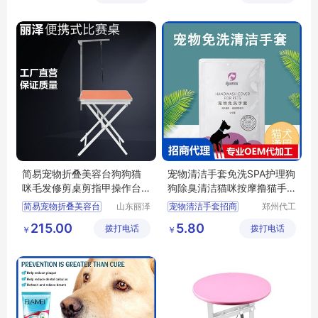
狗狗清洁美容工具
简易宠物折叠美容台狗狗猫
宠物清洁手套免洗SPA护理狗
咪毛发修剪桌剪指甲操作台
狗除臭清洁猫咪按摩撸猫手
丽泽
套批发
简易宠物折叠美容台
山东丽泽
宠物清洁手套招商
郑州代工
宠物用品
帮网络科
供应
日用百货
宠物清洁手套代理
215.00
5.80
拨打电话
有限公司
拨打电话
技有限公
￥
￥
狗狗及用品
宠物清洁手套定制
司
狗狗清洁美容工具
撸猫手套批发
撸猫手套定制