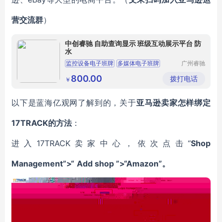
营交流群
）
中创睿驰 自助查询显示 班级互动展示平台 防
水
监控设备电子班牌
多媒体电子班牌
广州睿驰
科技有限
信息互通系统
电子班牌
公司
800.00
拨打电话
￥
班级互动展示平台
以下是蓝海亿观网了解到的，关于
亚马逊卖家怎样绑定
17TRACK的方法
：
17TRACK卖家中心，依次点击“
Shop
进入
Management
”
>“
Add shop
”>“
Amazon
”。