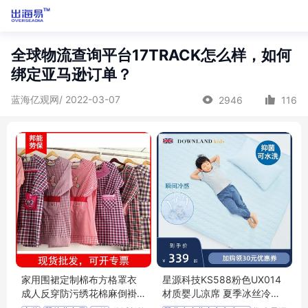
全球物流查询平台17TRACK怎么样，如何
绑定亚马逊订单？
蓝海亿观网/ 2022-03-07
2946
116
家用围裙定制棉布方格罩衣
星源科技KS588粉色UX014
成人反穿防污绣花棉麻倒褂
材质婴儿凉席 夏季冰丝冷感
有袖
透气幼儿园垫