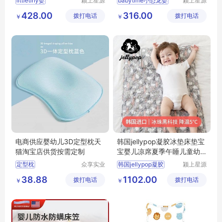
littletiny婴
颍上星源
babytime小恐龙婴
颍上星源
科技发展
科技发展
428.00
316.00
拨打电话
有限公司
拨打电话
有限公司
￥
￥
电商供应婴幼儿3D定型枕天
韩国jellypop凝胶冰垫床垫宝
猫淘宝店供货按需定制
宝婴儿凉席夏季午睡儿童幼
儿园席子
定型枕
众享实业
韩国jellypop凝胶
颍上星源
（东莞）
科技发展
38.88
1102.00
拨打电话
有限公司
拨打电话
有限公司
￥
￥