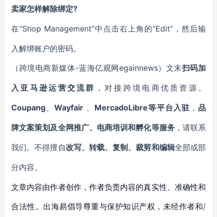
?
卖家怎样解除绑定
“Shop Management”中点击右上角的“Edit”，然后输
在
入解绑账户的密码。
-蓝海亿观网egainnews）文末
（跨境电商新媒体
扫码
加
入
亚马逊
运营交流群
，对接跨境电商优质资源。
Coupang
Wayfair
MercadoLibre等平台入驻
、
、
，
品
牌文案策划及全网推广、电商培训和孵化等服务
，请联系
我们。不得擅自
改写、转载、复制、裁剪和编辑
全部或部
分内容。
文章内容由作者创作，作者负责内容的真实性、准确性和
合法性。出海易倡导尊重与保护知识产权，未经作者和/