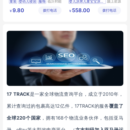
童装
婴幼儿寝居
服饰
临沂邦能
婴儿凉席儿童宝宝凉感垫冷
颍上星源
劳保用品
科技发展
罩衣
9.80
558.00
拨打电话
有限公司
拨打电话
有限公司
￥
￥
17 TRACK
2010年，
是一家全球物流查询平台，成立于
累计查询过的包裹高达12亿件，17TRACK的服务
覆盖了
220个国家
168个物流业务伙伴，包括亚马
全球
，拥有
逊、eBay等大型的电商平台。（
文末扫码
加
入
亚马逊
运