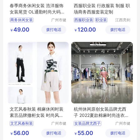
春季商务休闲女装 浩洋服饰
西服职业装 行政服装 制服 职
女装尾货 OL通勤时尚大码女
场商务西服套装定制
装货源供应
商务休闲女装
广州市健
西服职业装
职业装
江西亮剑
凡服饰有
服饰有限
浩洋服饰
大码女装
西服
行政服装
制服
49.00
120.00
拨打电话
限公司
拨打电话
公司
￥
￥
文艺风春秋装 棉麻休闲时装
杭州休闲原创女装品牌尤西
素言品牌撤柜女装 时尚风衣
子 2022夏款棉麻时尚连衣裙
连衣裙走份
广州尾货库存
文艺风春秋装
广州市健
女装品牌尤西子
广州市健
凡服饰有
凡服饰有
棉麻休闲时装
夏款棉麻时尚连衣裙
56.00
55.00
拨打电话
限公司
拨打电话
限公司
￥
￥
素言品牌撤柜女装
杭州休闲原创