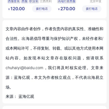
西服套装
西服
职业装
江西亮剑
高端行政西服
北京中亚
服饰有限
天商贸有
行政服装
服装定制
行政商务女士职业套装
120.00
270.00
拨打电话
公司
拨打电话
限公司
￥
￥
商务女士职业套装
职业装正装
西服定做厂家
文章内容由作者创作，作者负责内容的真实性、准确性和
合法性。出海易倡导尊重与保护知识产权，未经作者和/
或本网站许可，不得复制、转载、或以其他方式使用本网
站内容。如发现本站文章存在版权问题，烦请联系
chuhaiyi@baidu.com，我们将及时核实处理。文章来
源：蓝海亿观，本文为作者独立观点，不代表出海易立
场。
来源：
蓝海亿观