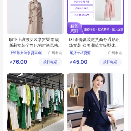
职业上班族女装拿货渠道 朗
DT蒂缇夏装尾货商务通勤职
斯莉女装个性化的时尚风格
场女装 欧美潮范大板型休闲
广州服装市场
风
上班族女装拿货渠道
广州市健
尾货专柜货源
广州市健
凡服饰有
凡服饰有
女装个性化的时尚风格
摩登时尚潮牌女装
76.00
45.00
拨打电话
限公司
拨打电话
限公司
￥
￥
广州服装市场
商务通勤职场女装
品牌女装尾货
女装