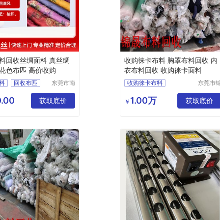
料回收丝绸面料 真丝绸
收购徕卡布料 胸罩布料回收 内
花色布匹 高价收购
衣布料回收 收购徕卡面料
料
回收布匹
东莞市南
收购徕卡布料
东莞市
城鸿昇皮
晟再生
丝
回收绸缎
胸罩布料回收
革材料经
源回收
.00
1.00万
绸
获取底价
内衣布料回收
获取底价
￥
营部
限公司
服装布料回收
收购徕卡面料