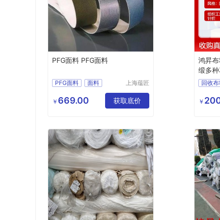
PFG面料 PFG面料
鸿昇布
缎多种
PFG面料
面料
上海蕴匠
回收布
贸易有限
美国PFG
美国面料
回收真
公司
669.00
200
美国PFG面料
获取底价
回收丝
￥
￥