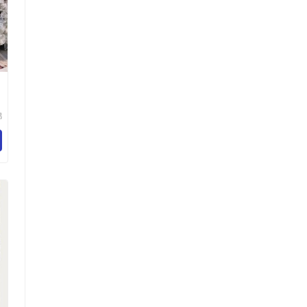
锦
资
有