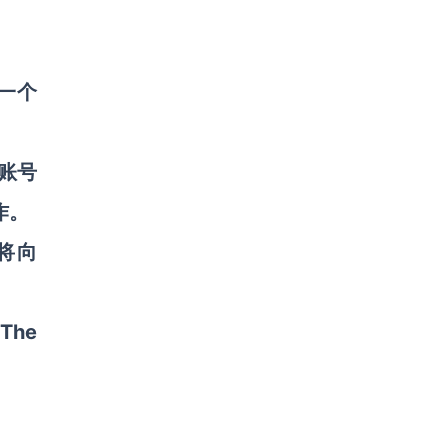
，一个
账号
作。
e）将向
The