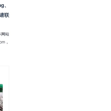
ng
、
请联
本网站
om，