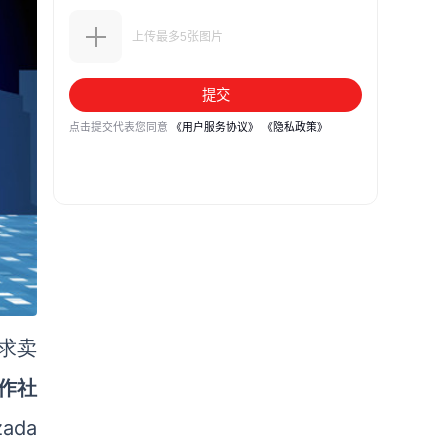
要求卖
作社
zada