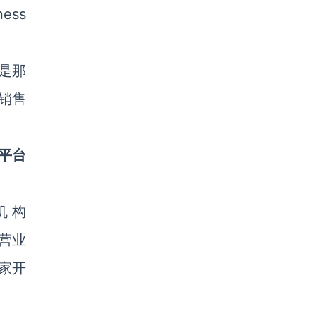
ess
的是那
线销售
型平台
展机构
有营业
买家开