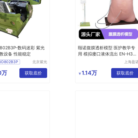
D802B3P-数码迷彩 紫光
颐诺腹膜透析模型 医护教学专
教设备 性能稳定
用 模拟瘘口液体流出 EN-H33
8
JD802B3P
北京紫光
上海盈
基业科教
实业有
彩
设备制造
公司
30万
1.14万
获取底价
获取底价
￥
有限公司