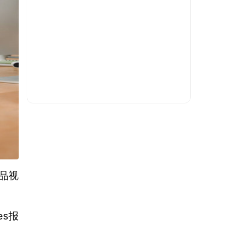
品视
tes报