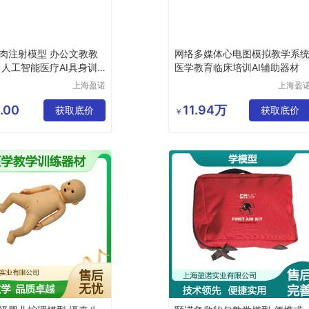
肉注射模型 办公文教教
网络多媒体心电图模拟教学系
 人工智能医疗AI具身训
医学教育临床培训AI辅助器材
上海盈诺
上海盈
实业有限
实业有
公司
公司
.00
11.94万
获取底价
获取底价
￥