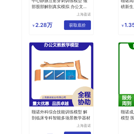
中心静脉注射穿刺训练模型 颈
颐诺高
部股部解剖真实模拟 办公文教
磅新生
教学器材
上海盈诺
实业有限
公司
2.28万
1.
获取底价
￥
￥
颐诺外科综合技能训练模型 解
颐诺成
剖临床专科智能多场景教学器材
模型 
练
上海盈诺
实业有限