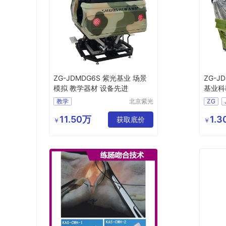
ZG-JDMDG6S 紫光基业 场景
ZG-J
模拟 教学器材 设备先进
基业科
教学
北京紫光
ZG
基业科教
数码迷
设备制造
11.50万
1.
获取底价
￥
￥
有限公司