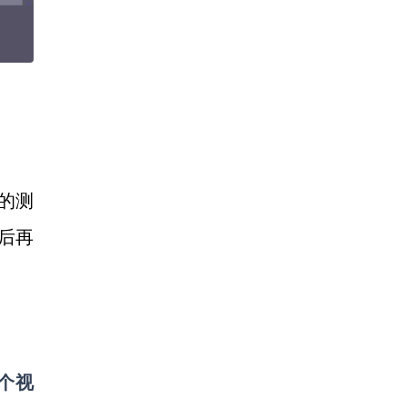
做的测
后再
0个视