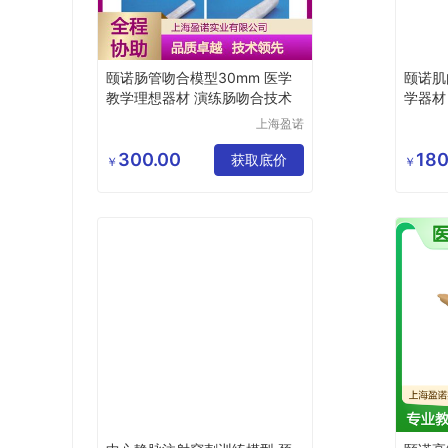
颐诺肠管吻合模型30mm 医学
颐诺肌
教学理想器材 演练肠吻合技术
学器材
练工具
上海盈诺
实业有限
公司
300.00
180
获取底价
￥
￥