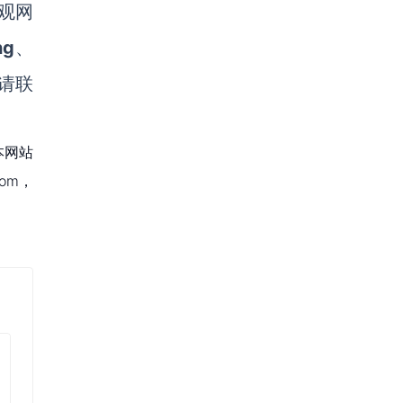
亿观网
ng
、
请联
本网站
om，