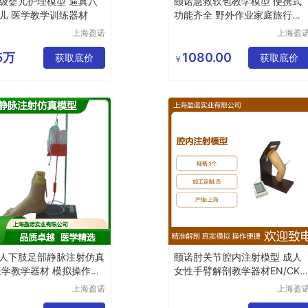
级婴儿护理模型 逼真八
颐诺急救软包教学模型 便携式
儿 医学教学训练器材
功能齐全 野外作业家庭旅行必
备
上海盈诺
上海盈
实业有限
实业有
公司
公司
35万
1080.00
获取底价
获取底价
￥
人下肢足部静脉注射仿真
颐诺肘关节腔内注射模型 成人
医学教学器材 模拟操作训
女性手臂解剖教学器材EN/CK2
0134
上海盈诺
上海盈
实业有限
实业有