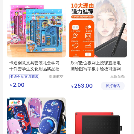
日用百货
卡通创意文具套装礼盒学习
乐写数位板网上授课直播电
十件套学生文化用品奖品批
脑绘图写字板手绘板可连网
发
课手写板
卡通创意文具套装
郑州航空
阜阳菲勒
港区芙乐
科技有限
礼盒学习十件套
2.00
253.00
￥
鑫日用百
拨打电话
公司
￥
学生文化用品奖品批发
货店