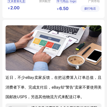
文具套装礼盒
郑州航空
学习用品
logo
广州市珀
港区芙乐
非皮具有
六一节礼物
2.00
6.50
￥
鑫日用百
拨打电话
限公司
￥
学习用品开学大礼包
货店
eBay卖家反馈，在把运费算入订单总值，且
近日，不少
消费者下单、完成支付后，eBay却“警告”卖家不要使用美
国邮政USPS，另选其他物流方式来配送订单。