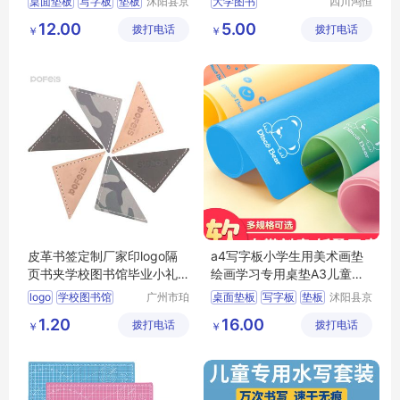
桌面垫板
写字板
垫板
沭阳县京
大学图书
四川鸿恒
碧百货中
时代文化
切割垫板
大学图书价格
12.00
5.00
拨打电话
心
拨打电话
传播有限
￥
￥
四川大学图书
公司
大学图书批发
大学图书定制
皮革书签定制厂家印logo隔
a4写字板小学生用美术画垫
页书夹学校图书馆毕业小礼
绘画学习专用桌垫A3儿童写
品设计书签夹
字画画手工桌
logo
学校图书馆
广州市珀
桌面垫板
写字板
垫板
沭阳县京
非皮具有
碧百货中
礼品设计
切割垫板
1.20
16.00
拨打电话
限公司
拨打电话
心
￥
￥