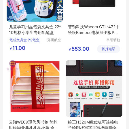
儿童学习用品笔袋文具盒 22*
菲勒科技Wacom CTL-472手
10规格小学生专用铅笔盒
绘板Bamboo电脑绘图板PS
手写板 送礼佳选
笔袋文具盒
铅笔盒
郑州航空
阜阳菲勒
港区芙乐
科技有限
小学生笔盒
11.00
553.00
￥
鑫日用百
拨打电话
公司
￥
儿童学习用品
货店
云翔WE09现代风书签 简约
绘王H320M数位板可连接电
时尚毕业典礼礼品校徽 金属
子绘图板写字手写板电脑绘