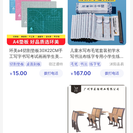
环美a4切割垫板30X22CM手
儿童水写布毛笔套装初学水
工写字书写考试画画学生美
写书法布练字专用小学生练
工美术绘画模
毛笔字水洗布
切割垫板
桌面刻板
宿迁通特
毛笔
书法
练字笔
沭阳县易
电子商务
近人亦电
大号垫板
手工垫板
书法纸
字帖
15.00
167.00
拨打电话
有限公司
拨打电话
子商务有
￥
￥
学生美工板
限公司