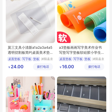
莫三文具小清新a1a2a3a4a5
a3垫板画画写字美术作业书
透明切割板简约桌面美术垫
写垫写字垫板软硅胶小学生
板创意少女裁
考试用专儿童
桌面垫板
写字板
垫板
沭阳县京
桌面垫板
写字板
垫板
沭阳县京
碧百货中
碧百货中
切割垫板
切割垫板
24.00
16.00
拨打电话
心
拨打电话
心
￥
￥