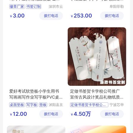
徽章生产
画手绘板
徽章厂家
书签订制
深圳市云
阜阳菲勒
翔工艺制
科技有限
毕业礼品书签
3.00
253.00
拨打电话
品有限公
拨打电话
公司
￥
￥
胸章订制
校徽制作
司
爱好考试软垫板小学生用书
定做书签贺卡学校公司推广
写画画写作业写字板PVC桌
宣传古风设计奖品礼物纸质
面8K厚垫本A4
订制经销商
桌面垫板
写字板
垫板
沭阳县京
定做书签贺卡学校公司推广
宁波芯华
碧百货中
科教设备
切割垫板
12.00
4.50万
拨打电话
心
拨打电话
有限公司
￥
￥