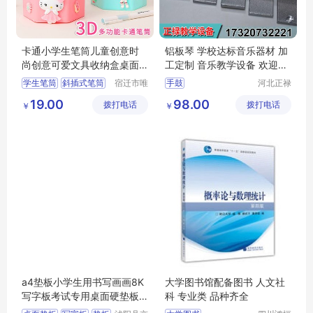
卡通小学生笔筒儿童创意时
铝板琴 学校达标音乐器材 加
尚创意可爱文具收纳盒桌面
工定制 音乐教学设备 欢迎来
办公功能女孩
电详询
学生笔筒
斜插式笔筒
宿迁市唯
手鼓
河北正禄
信尔贸易
教学设备
学生创意笔筒
学校达标音乐器材
19.00
98.00
拨打电话
有限公司
拨打电话
制造有限
￥
￥
宿舍抽屉笔筒
音乐教学设备
公司
学生文具笔筒
a4垫板小学生用书写画画8K
大学图书馆配备图书 人文社
写字板考试专用桌面硬垫板
科 专业类 品种齐全
作业试卷儿童