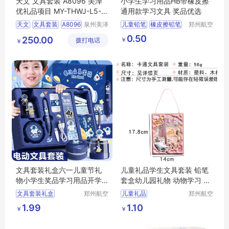
天文 文具套装 A8096 美泽
小学生学习用品HB带橡皮擦
优礼品项目 MY-THWJ-L5-1
通用款学习文具 奖品优选
1
天文
文具套装
A8096
泉州美泽
儿童铅笔
橡皮擦铅笔
郑州航空
贸易有限
港区芙乐
礼品
MY
THWJ
L5
0.50
250.00
￥
拨打电话
公司
鑫日用百
￥
11
货店
文具套装礼盒六一儿童节礼
儿童礼品学生文具套装 铅笔
物小学生奖品学习用品开学
套盒幼儿园礼物 动物学习 用
大礼包印字
品笔盒
文具套装礼盒
郑州航空
儿童礼品
郑州航空
港区芙乐
港区芙乐
六一儿童节礼物
学生文具套装
1.99
1.10
￥
￥
鑫日用百
鑫日用百
幼儿园小学生奖品
铅笔套盒
幼儿园礼物
货店
货店
学习用品开学大礼包
动物学习