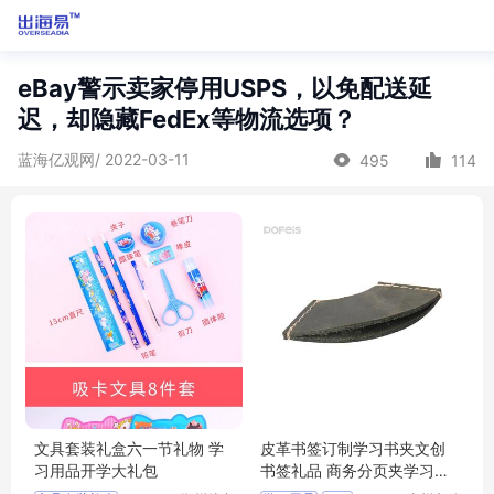
eBay警示卖家停用USPS，以免配送延
迟，却隐藏FedEx等物流选项？
蓝海亿观网/ 2022-03-11
495
114
文具套装礼盒六一节礼物 学
皮革书签订制学习书夹文创
习用品开学大礼包
书签礼品 商务分页夹学习用
品压印logo