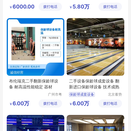
达科技有
威体育设
保龄球设备
保龄球
体育运动城配套保龄球中心
6000.00
5.80万
拨打电话
限公司
拨打电话
备有限公
￥
￥
专业保龄球
电影城配套保龄球中心
司
北京蓄势达
家用私人会所配套
亲子配套娱乐项目
布伦瑞克二手翻新保龄球设
二手设备保龄球成套设备 翻
备 耐高温性能稳定 器材
新进口保龄球设备 技术成熟
广州市粤
保龄球成套设备
北京蓄势
威体育设
达科技有
保龄球
6.00万
6.00万
拨打电话
备有限公
拨打电话
限公司
￥
￥
二手设备保龄球
二手
司
进口保龄球