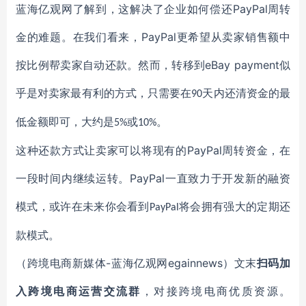
PayPal
蓝海亿观网了解到，这解决了
企业如何偿还
周转
PayPal
金
的难题。在我们看来
，
更希望
从卖家销售额中
eBay payment
按比例帮卖家自动还款
。然而，
转移到
似
乎是对卖家最有利的方式，只需要在
天内还清资金的最
90
低金额即可，大约是
或
。
5%
10%
PayPal
这种还款方式让卖家可以
将现有的
周转资金
，在
PayPal
一段时间内继续运转
。
一直致力于开发新的融资
模式，或许在未来你会看到
将会拥有强大的定期还
PayPal
款模式。
-蓝海亿观网egainnews）文末
（跨境电商新媒体
扫码
加
入
跨境电商
运营交流群
，对接跨境电商优质资源。