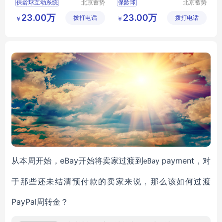
保龄球互动系统
北京蓄势
保龄球
北京蓄势
达科技有
达科技有
保龄球设备
保龄球
保龄球成套设备
23.00万
23.00万
拨打电话
限公司
拨打电话
限公司
￥
￥
赛道保龄球
迷你保龄
美国原装宾士域翻新
专业保龄球
美国原装宾士域
eBay
payment
从本周开始，
开始将卖家过渡到
，对
eBay
于那些
还
未结清预付款的卖家来说，
那么该如何过渡
PayPal
周转金？