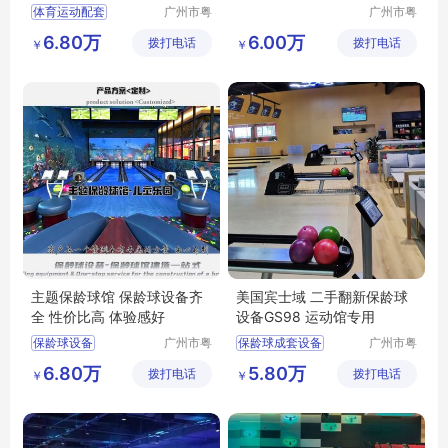
体育运动配套
广州市粤
广州市粤
威体育设
威体育设
休闲娱乐配套
6.80万
6.00万
拨打电话
备有限公
拨打电话
备有限公
￥
￥
酒店配套
会所配套
司
司
成人标准
主题保龄球馆 保龄球设备齐
美国宾士域 二手翻新保龄球
全 性价比高 体验感好
设备GS98 运动馆专用
保龄球设备
广州市粤
保龄球成套设备
广州市粤
威体育设
威体育设
保龄球设备厂家
保龄球配件
6.80万
5.80万
拨打电话
备有限公
拨打电话
备有限公
￥
￥
保龄球馆建造
保龄球设备
保龄球馆
司
司
保龄球馆
保龄球球道
主题保龄球馆