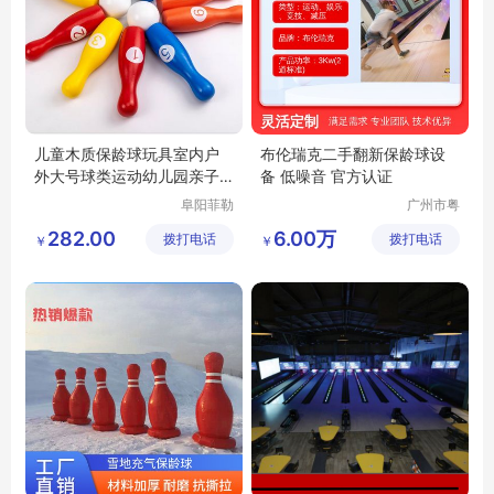
儿童木质保龄球玩具室内户
布伦瑞克二手翻新保龄球设
外大号球类运动幼儿园亲子
备 低噪音 官方认证
成人活动套装
阜阳菲勒
广州市粤
科技有限
威体育设
282.00
6.00万
拨打电话
公司
拨打电话
备有限公
￥
￥
司