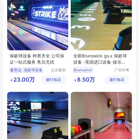
保龄球设备 种类齐全 公司保
全新Brunswick gs.x 保龄球
证一站式服务 售后无忧
设备 -美国进口设备-娱乐配
套
蓄势达
保龄球设备
北京蓄势
Brunswick
广州市粤
达科技有
威体育设
迷你保龄球
保龄球设备
gs
x
23.00万
8.50万
拨打电话
限公司
拨打电话
备有限公
￥
￥
儿童保龄球
保龄球
娱乐城配套
司
保龄球设备工厂