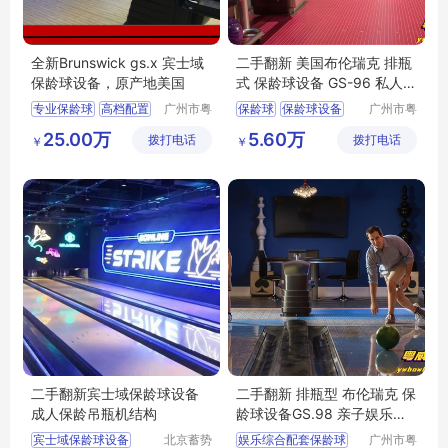
全新Brunswick gs.x 宾士域
二手翻新 美国布伦瑞克 排瓶
保龄球设备，原产地美国
式 保龄球设备 GS-96 私人会
所保龄球
专业保龄球
高档配置
广州市粤
保龄球
保龄球设备
广州市粤
威体育设
威体育设
技术精湛
二手保龄球设备
25.00万
5.60万
拨打电话
备有限公
拨打电话
备有限公
￥
￥
大型保龄球场
二手翻新保龄球设备
司
司
专业保龄球设备
专业保龄球
二手翻新宾士域保龄球设备
二手翻新 排瓶型 布伦瑞克 保
成人保龄吊瓶机结构
龄球设备GS.98 亲子娱乐项
目配套
宾士域保龄球设备
北京蓄势
娱乐综合配套保龄球
广州市粤