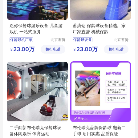
迷你保龄球游乐设备 儿童游
蓄势达 保龄球设备精选厂家
戏机 一站式服务
厂家直营 机械保龄
保龄球机厂家
北京蓄势
保龄球设备
北京蓄势
达科技有
达科技有
迷你保龄球
游乐设备
保龄球设备精选厂家
23.00万
23.00万
拨打电话
限公司
拨打电话
限公司
￥
￥
儿童游戏机
保龄球
机械保龄
保龄球
二手翻新布伦瑞克保龄球设
布伦瑞克品牌保龄球 翻新二
备休闲娱乐 体育运动
手球 耐用实惠 品质保证