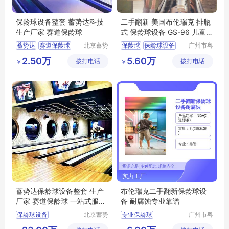
保龄球设备整套 蓄势达科技
二手翻新 美国布伦瑞克 排瓶
生产厂家 赛道保龄球
式 保龄球设备 GS-96 儿童保
龄球
蓄势达
赛道保龄球
北京蓄势
保龄球
保龄球设备
广州市粤
达科技有
威体育设
保龄球设备生产厂家
二手保龄球设备
2.50万
5.60万
拨打电话
限公司
拨打电话
备有限公
￥
￥
保龄球设备整套报价
二手翻新保龄球设备
司
蓄势达保龄球
专业保龄球
蓄势达保龄球设备整套 生产
布伦瑞克二手翻新保龄球设
厂家 赛道保龄球 一站式服务
备 耐腐蚀专业靠谱
售后无忧
保龄球设备
北京蓄势
专业保龄球
广州市粤
达科技有
威体育设
保龄球设备生产厂家