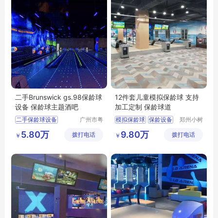
二手Brunswick gs.98保龄球
12件套儿童模拟保龄球 支持
设备 保龄球主题酒吧
加工定制 保龄球道
二手保龄球设备
广州市粤
模拟保龄球
保龄设备
郑州小树
威体育设
体育科技
保龄球设备
河南保龄球设备
5.80万
9.80万
拨打电话
备有限公
拨打电话
有限公司
￥
￥
保龄球酒吧
儿童保龄球
司
娱乐场所配套
保龄球设备
主题保龄球吧