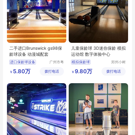
二手进口Brunswick gs98保
儿童保龄球 3D迷你保龄 模拟
龄球设备 动漫城配套
运动馆 数字体验中心
进口保龄球设备
广州市粤
模拟保龄球
郑州小树
威体育设
体育科技
二手保龄球设备
迷你保龄球
5.80万
9.80万
拨打电话
备有限公
拨打电话
有限公司
￥
￥
Brunswick
保龄球设备
司
gs98保龄球设备
动漫城配套项目