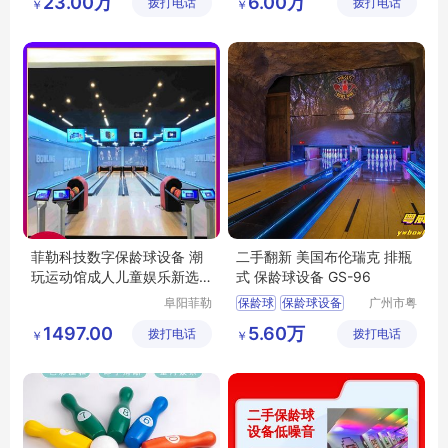
23.00万
6.00万
拨打电话
限公司
拨打电话
备有限公
￥
￥
赛道保龄球
蓄势达
司
保龄球
菲勒科技数字保龄球设备 潮
二手翻新 美国布伦瑞克 排瓶
玩运动馆成人儿童娱乐新选
式 保龄球设备 GS-96
择
阜阳菲勒
保龄球
保龄球设备
广州市粤
科技有限
威体育设
二手保龄球设备
1497.00
5.60万
拨打电话
公司
拨打电话
备有限公
￥
￥
二手翻新保龄球设备
司
专业保龄球