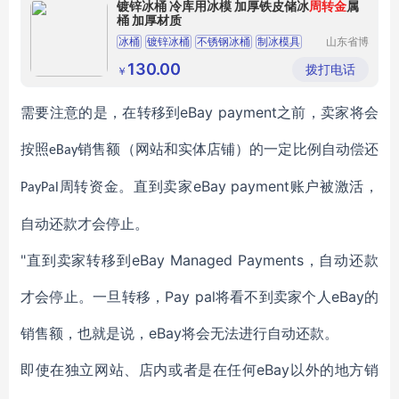
镀锌冰桶 冷库用冰模 加厚铁皮储冰
周转金
属
桶 加厚材质
冰桶
镀锌冰桶
不锈钢冰桶
制冰模具
山东省博
兴县明鑫
镀锌冰桶厂家
制冷设备
130.00
拨打电话
￥
厂
eBay payment
需要注意的是，在转移到
之前，卖家将会
按照
销售额（网站和实体店铺）的一定比例自动偿还
eBay
eBay payment
周转资金
。
直到卖家
账户
被
激活，
PayPal
自动还款才会停止。
"
eBay Managed Payments
直到卖家转移到
，
自动还款
Pay pal
eBay
才会停止
。一旦转移，
将看
不
到
卖家
个人
的
eBay
销售
额
，
也就是说，
将会无法进行自动还款
。
eBay
即
使
在独立网站
、
店内
或者是在任何
以外的地方
销