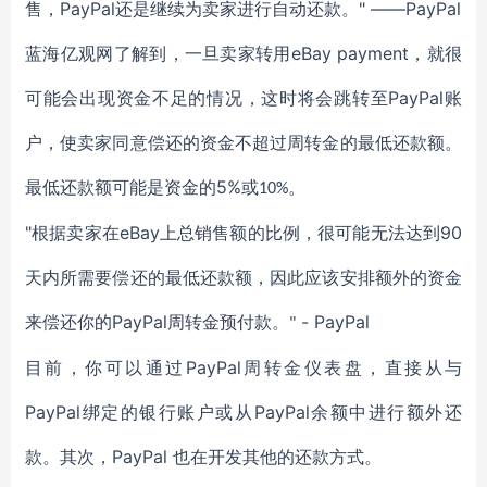
PayPal
" ——PayPal
售，
还是
继续
为卖家进行
自动还款。
eBay payment
蓝海亿观网了解到，
一旦
卖家
转用
，
就
很
PayPal
可能会出现资金不足的情况，
这时将会跳转至
账
户，
使卖家
同意偿还
的资金不超过
周转金的最低还款额。
5%
最低还款额可能是
资金
的
或
。
10%
"
eBay
90
根据
卖家在
上总销售额的比例
，
很可能无法达到
天
内
所需
要偿还
的最低还款额，
因此
应该安排额外的
资金
PayPal
- PayPal
来偿还你的
周转金预付款。
"
PayPal
目前，你可以通过
周转金
仪表盘，
直接从与
PayPal
PayPal
绑定的
银行账户或从
余额中进行额外还
PayPal
款。
其次，
也在
开发
其他的还款方式
。