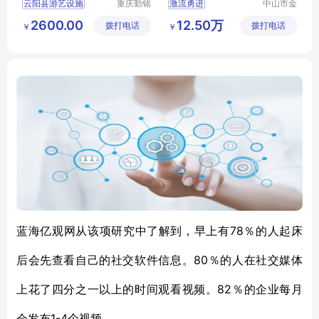
云阳县游艺设施
重庆勤铭
激流勇进
中山市金
市政设施
信游乐设
小型游艺设施
儿童游艺设施
2600.00
12.50万
拨打电话
有限公司
拨打电话
备有限公
￥
￥
别墅游艺设施
司
78％的人
蓝海亿观网从该项
研究
中了解到
，早上有
起床
80％的人
后会
先
查看
自己的社交
软件
信息。
在
社交媒体
82％的企业每月
上
花了四分之一以上的时间观看视频。
1-4个视频。
会
发布