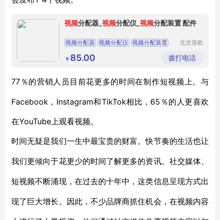
视频
分配器_
视频
分配仪_
视频
分配装置 配件
视频分配器
视频分配仪
视频分配装置
北京亚欧
德鹏科技
有限公司
85.00
拨打电话
￥
77％的营销人员
目前花更多的时间在
制作短
视频上
。与
Facebook，Instagram和TikTok相比，65％的人更喜欢
在YouTube上观看视频。
时间无疑是我们一生中最宝贵的财富。
快节奏的生活也让
我们更倾向于花更少的时间了解更多的资讯。社交媒体、
短视频不断涌现，
在过去的十年中，这
类信息呈现方式
出
现了巨大增长。因此，
不少
品牌商
抓住机会，
在视频内容