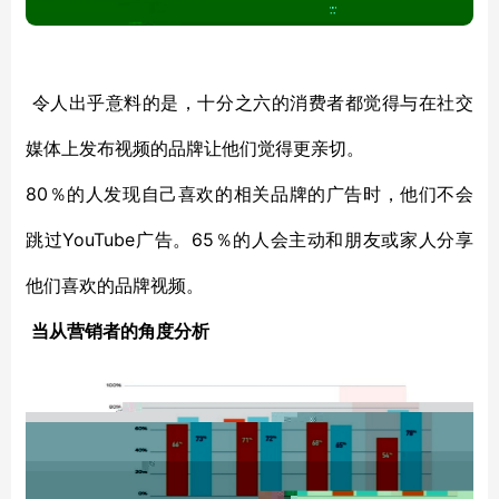
令人出乎意料的是，
十分之六的
消费者都
觉得与在社交
媒体上
发布视频的
品牌
让他们觉得更亲切
。
80％的人发现
自己喜欢的
相关
品牌
的广告
时
，他们不会
YouTube广告。65％的人会
跳过
主动和
朋友
或
家人分享
他们喜欢的品牌视频。
当从营销者的角度
分析