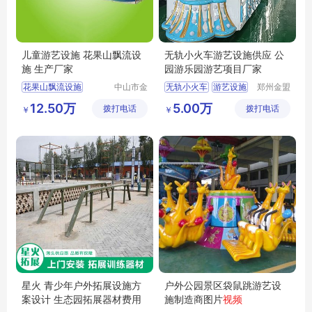
儿童游艺设施 花果山飘流设
无轨小火车游艺设施供应 公
施 生产厂家
园游乐园游艺项目厂家
花果山飘流设施
中山市金
无轨小火车
游艺设施
郑州金盟
信游乐设
游乐设备
儿童游艺设施
12.50万
5.00万
拨打电话
备有限公
拨打电话
有限公司
￥
￥
司
星火 青少年户外拓展设施方
户外公园景区袋鼠跳游艺设
案设计 生态园拓展器材费用
施制造商图片
视频