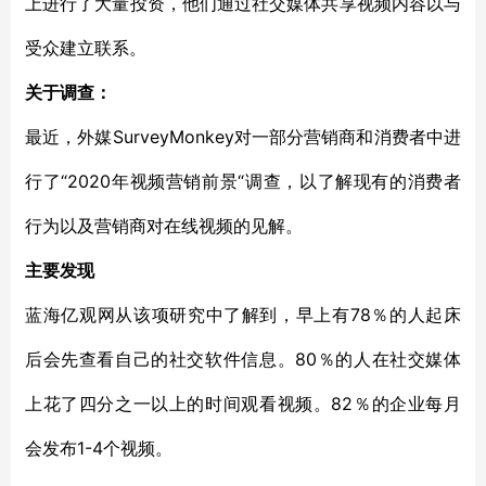
上进行了大量投资，他们通过社交媒体共享视频内容以与
受众建立联系。
关于调查：
SurveyMonkey
最近，外媒
对一部分
营销商和消费者中进
“2020年视频营销前景“
行了
调查
，以了解现有的消费者
行为以及营销商对在线视频的见解。
主要
发现
78％的人
蓝海亿观网从该项
研究
中了解到
，早上有
起床
80％的人
后会
先
查看
自己的社交
软件
信息。
在
社交媒体
82％的企业每月
上
花了四分之一以上的时间观看视频。
1-4个视频。
会
发布