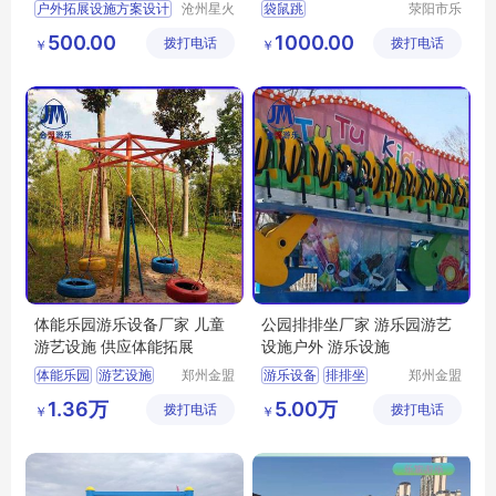
户外拓展设施方案设计
沧州星火
袋鼠跳
荥阳市乐
拓展器械
旅游乐设
生态园拓展器材费用
袋鼠跳游艺设施
500.00
1000.00
拨打电话
有限公司
拨打电话
备厂
￥
￥
团建娱乐项目
袋鼠跳制造商
健身休闲设施
袋鼠跳图片
小区健身器械
袋鼠跳视频
体能乐园游乐设备厂家 儿童
公园排排坐厂家 游乐园游艺
游艺设施 供应体能拓展
设施户外 游乐设施
体能乐园
游艺设施
郑州金盟
游乐设备
排排坐
郑州金盟
游乐设备
游乐设备
体能拓展
1.36万
5.00万
拨打电话
有限公司
拨打电话
有限公司
￥
￥