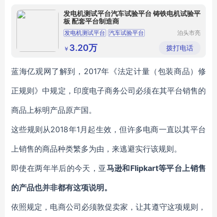
发电机测试平台汽车试验平台 铸铁电机试验平
板 配套平台制造商
发电机测试平台
汽车试验平台
泊头市亮
健机械设
电机试验平台
铸铁试验平台
备制造有
3.20万
拨打电话
￥
限公司
蓝海亿观网了解到，2017年《法定计量（包装商品）修
正规则》中规定，印度电子商务公司必须在其平台销售的
商品上标明产品原产国。
这些规则从2018年1月起生效，但许多电商一直以其平台
上销售的商品种类繁多为由，来逃避实行该规则。
即使在两年半后的今天，亚
马逊和Flipkart等平台上销售
的产品也并非都有这项说明。
依照规定，电商公司必须敦促卖家，让其遵守这项规则，