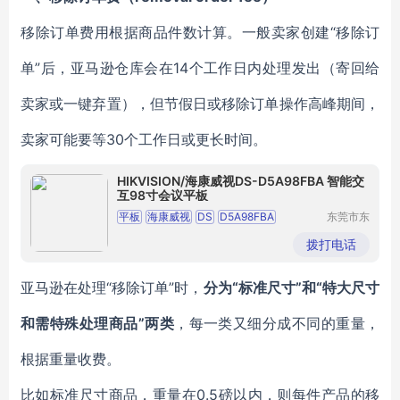
移除订单费用根据商品件数计算。一般卖家创建“移除订
单”后，亚马逊仓库会在14个工作日内处理发出（寄回给
卖家或一键弃置），但节假日或移除订单操作高峰期间，
卖家可能要等30个工作日或更长时间。
HIKVISION/海康威视DS-D5A98FBA 智能交
互98寸会议平板
平板
海康威视
DS
D5A98FBA
东莞市东
城奔月电
智能交互
98寸
子配件店
拨打电话
亚马逊在处理“移除订单”时，
分为“标准尺寸”和“特大尺寸
和需特殊处理商品”两类
，每一类又细分成不同的重量，
根据重量收费。
比如标准尺寸商品，重量在0.5磅以内，则每件产品的移