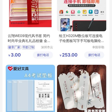
云翔WE09现代风书签 简约
绘王H320M数位板可连接电
时尚毕业典礼礼品校徽 金属
子绘图板写字手写板电脑绘
徽章生产
画手绘板
徽章厂家
书签订制
深圳市云
阜阳菲勒
翔工艺制
科技有限
毕业礼品书签
3.00
253.00
拨打电话
品有限公
拨打电话
公司
￥
￥
胸章订制
校徽制作
司