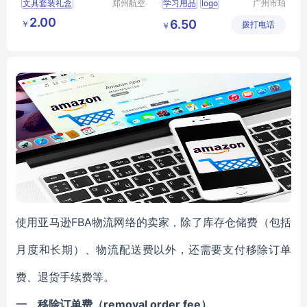
文具套装礼盒
郑州航空
学习用品
logo
广州市珀
港区芙乐
非皮具有
六一节礼物
2.00
6.50
￥
鑫日用百
拨打电话
限公司
￥
学习用品开学大礼包
货店
使用亚马逊FBA物流网络的卖家，除了库存仓储费（包括
月度和长期）、物流配送费以外，还需要支付移除订单
费、退货手续费等。
一、移除订单费（removal order fee）