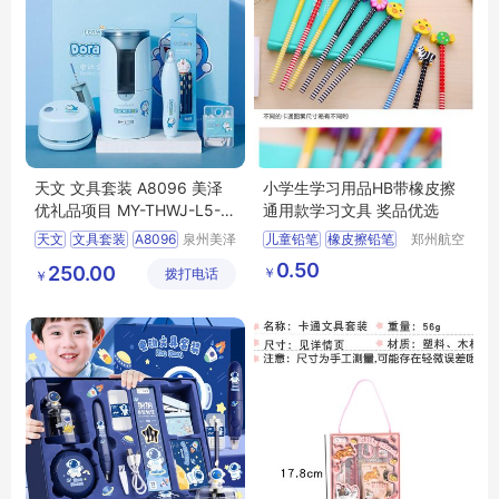
天文 文具套装 A8096 美泽
小学生学习用品HB带橡皮擦
优礼品项目 MY-THWJ-L5-1
通用款学习文具 奖品优选
1
天文
文具套装
A8096
泉州美泽
儿童铅笔
橡皮擦铅笔
郑州航空
贸易有限
港区芙乐
礼品
MY
THWJ
L5
0.50
250.00
￥
拨打电话
公司
鑫日用百
￥
11
货店