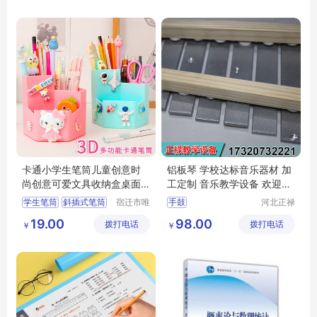
卡通小学生笔筒儿童创意时
铝板琴 学校达标音乐器材 加
尚创意可爱文具收纳盒桌面
工定制 音乐教学设备 欢迎来
办公功能女孩
电详询
学生笔筒
斜插式笔筒
宿迁市唯
手鼓
河北正禄
信尔贸易
教学设备
学生创意笔筒
学校达标音乐器材
19.00
98.00
拨打电话
有限公司
拨打电话
制造有限
￥
￥
宿舍抽屉笔筒
音乐教学设备
公司
学生文具笔筒