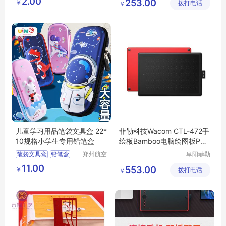
2.00
253.00
￥
鑫日用百
拨打电话
公司
￥
学生文化用品奖品批发
货店
儿童学习用品笔袋文具盒 22*
菲勒科技Wacom CTL-472手
10规格小学生专用铅笔盒
绘板Bamboo电脑绘图板PS
手写板 送礼佳选
笔袋文具盒
铅笔盒
郑州航空
阜阳菲勒
港区芙乐
科技有限
小学生笔盒
11.00
553.00
￥
鑫日用百
拨打电话
公司
￥
儿童学习用品
货店