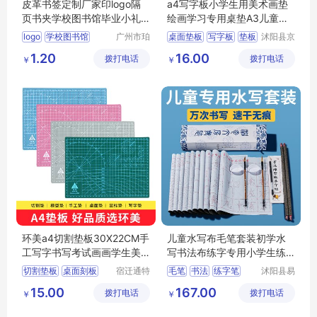
皮革书签定制厂家印logo隔
a4写字板小学生用美术画垫
页书夹学校图书馆毕业小礼
绘画学习专用桌垫A3儿童写
品设计书签夹
字画画手工桌
logo
学校图书馆
广州市珀
桌面垫板
写字板
垫板
沭阳县京
非皮具有
碧百货中
礼品设计
切割垫板
1.20
16.00
拨打电话
限公司
拨打电话
心
￥
￥
环美a4切割垫板30X22CM手
儿童水写布毛笔套装初学水
工写字书写考试画画学生美
写书法布练字专用小学生练
工美术绘画模
毛笔字水洗布
切割垫板
桌面刻板
宿迁通特
毛笔
书法
练字笔
沭阳县易
电子商务
近人亦电
大号垫板
手工垫板
书法纸
字帖
15.00
167.00
拨打电话
有限公司
拨打电话
子商务有
￥
￥
学生美工板
限公司