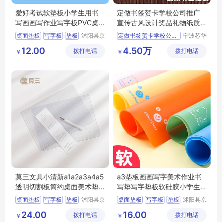
爱好考试软垫板小学生用书
定做书签贺卡学校公司推广
写画画写作业写字板PVC桌
宣传古风设计奖品礼物纸质
面8K厚垫本A4
订制经销商
桌面垫板
写字板
垫板
沭阳县京
定做书签贺卡学校公司推广
宁波芯华
碧百货中
科教设备
切割垫板
12.00
4.50万
拨打电话
心
拨打电话
有限公司
￥
￥
莫三文具小清新a1a2a3a4a5
a3垫板画画写字美术作业书
透明切割板简约桌面美术垫
写垫写字垫板软硅胶小学生
板创意少女裁
考试用专儿童
桌面垫板
写字板
垫板
沭阳县京
桌面垫板
写字板
垫板
沭阳县京
碧百货中
碧百货中
切割垫板
切割垫板
24.00
16.00
拨打电话
心
拨打电话
心
￥
￥