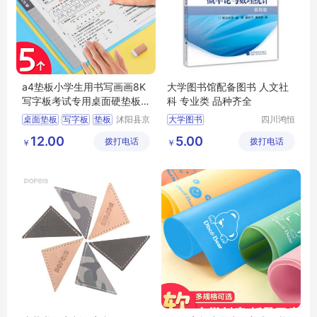
a4垫板小学生用书写画画8K
大学图书馆配备图书 人文社
写字板考试专用桌面硬垫板
科 专业类 品种齐全
作业试卷儿童
桌面垫板
写字板
垫板
沭阳县京
大学图书
四川鸿恒
碧百货中
时代文化
切割垫板
大学图书价格
12.00
5.00
拨打电话
心
拨打电话
传播有限
￥
￥
四川大学图书
公司
大学图书批发
大学图书定制