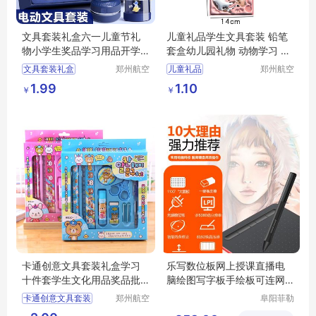
文具套装礼盒六一儿童节礼
儿童礼品学生文具套装 铅笔
物小学生奖品学习用品开学
套盒幼儿园礼物 动物学习 用
大礼包印字
品笔盒
文具套装礼盒
郑州航空
儿童礼品
郑州航空
港区芙乐
港区芙乐
六一儿童节礼物
学生文具套装
1.99
1.10
￥
￥
鑫日用百
鑫日用百
幼儿园小学生奖品
铅笔套盒
幼儿园礼物
货店
货店
学习用品开学大礼包
动物学习
日用百货
卡通创意文具套装礼盒学习
乐写数位板网上授课直播电
十件套学生文化用品奖品批
脑绘图写字板手绘板可连网
发
课手写板
卡通创意文具套装
郑州航空
阜阳菲勒
港区芙乐
科技有限
礼盒学习十件套