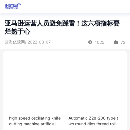
亚马逊运营人员避免踩雷！这六项指标要
烂熟于心
蓝海亿观网/ 2022-03-07
1025
72
high speed oscillating knife
Automatic Z28-200 type t
cutting machine artificial P
wo round dies thread rollin
U genuine real leather cutte
g machine screw bolt maki