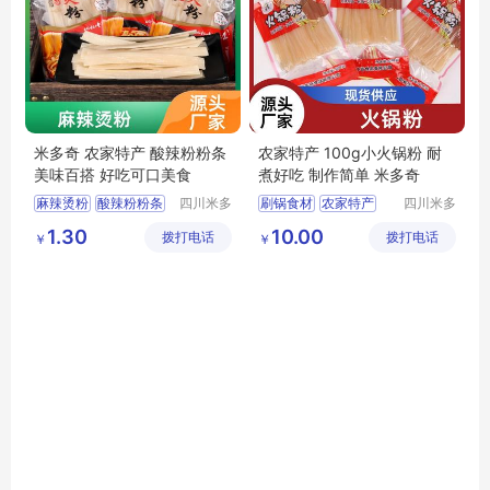
米多奇 农家特产 酸辣粉粉条
农家特产 100g小火锅粉 耐
美味百搭 好吃可口美食
煮好吃 制作简单 米多奇
麻辣烫粉
酸辣粉粉条
四川米多
刷锅食材
农家特产
四川米多
奇食品有
奇食品有
火锅粉
火锅宽粉
纯手工特产
特产农家
1.30
10.00
拨打电话
限公司
拨打电话
限公司
￥
￥
火锅食材
正宗纯手工