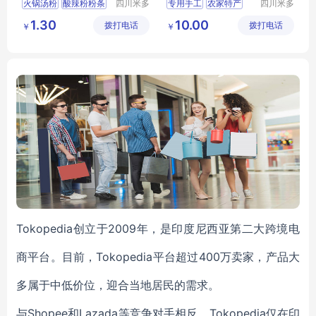
火锅汤粉
酸辣粉粉条
四川米多
专用手工
农家特产
四川米多
奇食品有
奇食品有
火锅粉
火锅宽粉
纯手工特产
特产农家
1.30
10.00
拨打电话
限公司
拨打电话
限公司
￥
￥
火锅食材
正宗纯手工
Tokopedia创立于2009年，是印度尼西亚第二大跨境电
商平台。目前，Tokopedia平台超过400万卖家，产品大
多属于中低价位，迎合当地居民的需求。
与Shopee和Lazada等竞争对手相反，Tokopedia仅在印