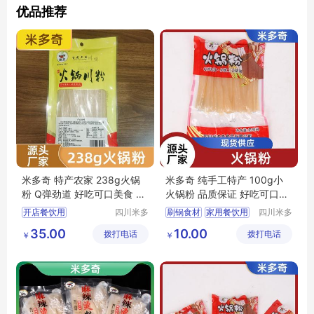
优品推荐
米多奇 特产农家 238g火锅
米多奇 纯手工特产 100g小
粉 Q弹劲道 好吃可口美食 制
火锅粉 品质保证 好吃可口美
作简单
食
开店餐饮用
四川米多
刷锅食材
家用餐饮用
四川米多
奇食品有
奇食品有
纯手工特产
特产农家
特产农家
正宗纯手工
35.00
10.00
拨打电话
限公司
拨打电话
限公司
￥
￥
手工制作
200g鲜粉条
手工制作