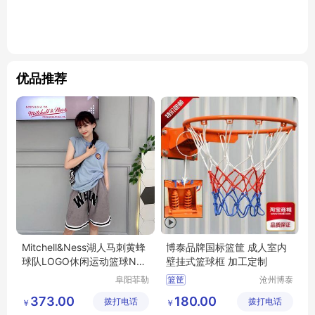
优品推荐
Mitchell&Ness湖人马刺黄蜂
博泰品牌国标篮筐 成人室内
球队LOGO休闲运动篮球NBA
壁挂式篮球框 加工定制
背心男女
阜阳菲勒
篮筐
沧州博泰
科技有限
体育设备
373.00
180.00
拨打电话
公司
拨打电话
有限公司
￥
￥