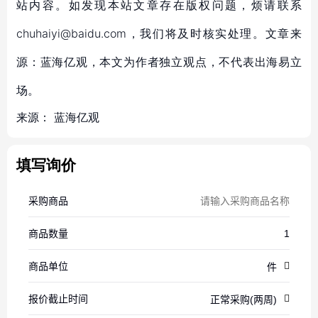
站内容。如发现本站文章存在版权问题，烦请联系
chuhaiyi@baidu.com，我们将及时核实处理。文章来
源：蓝海亿观，本文为作者独立观点，不代表出海易立
场。
来源：
蓝海亿观
填写询价