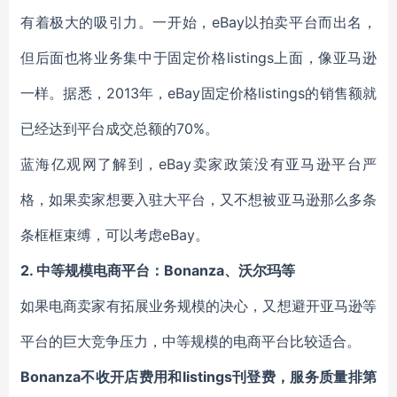
有着极大的吸引力。一开始，eBay以拍卖平台而出名，
但后面也将业务集中于固定价格listings上面，像亚马逊
一样。据悉，2013年，eBay固定价格listings的销售额就
已经达到平台成交总额的70%。
蓝海亿观网了解到，eBay卖家政策没有亚马逊平台严
格，如果卖家想要入驻大平台，又不想被亚马逊那么多条
条框框束缚，可以考虑eBay。
2.
中等规模电商平台：Bonanza、沃尔玛等
如果电商卖家有拓展业务规模的决心，又想避开亚马逊等
平台的巨大竞争压力，中等规模的电商平台比较适合。
Bonanza
不收开店费用和listings刊登费，服务质量排第