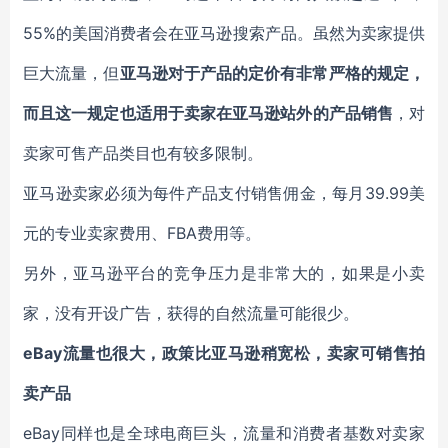
55%的美国消费者会在亚马逊搜索产品。虽然为卖家提供
巨大流量，但
亚马逊对于产品的定价有非常严格的规定，
而且这一规定也适用于卖家在亚马逊站外的产品销售
，对
卖家可售产品类目也有较多限制。
亚马逊卖家必须为每件产品支付销售佣金，每月39.99美
元的专业卖家费用、FBA费用等。
另外，亚马逊平台的竞争压力是非常大的，如果是小卖
家，没有开设广告，获得的自然流量可能很少。
eBay
流量也很大，政策比亚马逊稍宽松，卖家可销售拍
卖产品
eBay同样也是全球电商巨头，流量和消费者基数对卖家