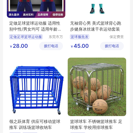
定做足球篮球运动服 适用性
无袖背心男 美式篮球背心跑
别中性/男女均可 适用年龄段
步健身冰丝速干衣运动套装
成年
定做足球篮球运动服
东莞市万
篮球服批发
保定费里
江上宝制
尼商贸有
篮球服定制
28.00
45.00
拨打电话
衣厂
拨打电话
限公司
￥
￥
篮球服厂家
篮球服价格
篮球服生产
领之跃体育 供应可移动篮球
篮球球车 不锈钢篮球推车 足
推车 训练场篮球收纳车
球推车 学校用排球推车