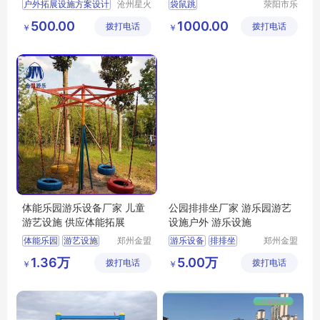
户外拓展设施方案设计
沧州星火
袋鼠跳
荥阳市乐
拓展器械
旅游乐设
生态园拓展器材费用
袋鼠跳游艺设施
500.00
1000.00
拨打电话
有限公司
拨打电话
备厂
￥
￥
团建娱乐项目
袋鼠跳制造商
健身休闲设施
袋鼠跳图片
小区健身器械
袋鼠跳视频
体能乐园游乐设备厂家 儿童
公园排排坐厂家 游乐园游艺
游艺设施 供应体能拓展
设施户外 游乐设施
体能乐园
游艺设施
郑州金盟
游乐设备
排排坐
郑州金盟
游乐设备
游乐设备
体能拓展
1.36万
5.00万
拨打电话
有限公司
拨打电话
有限公司
￥
￥