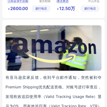
云阳县游艺设施
重庆勤铭
激流勇进
中山市金
市政设施
信游乐设
小型游艺设施
儿童游艺设施
2600.00
12.50万
拨打电话
有限公司
拨打电话
备有限公
￥
￥
别墅游艺设施
司
有亚马逊卖家反馈，收到平台邮件通知，突然被剥夺
Premium Shipping优先配送资格。对账号进行审查后，
发现有效追踪使用率（Valid Tracking Usage Rete）显
示为0%，而有效追踪率（Valid Tracking Rate，VTR）