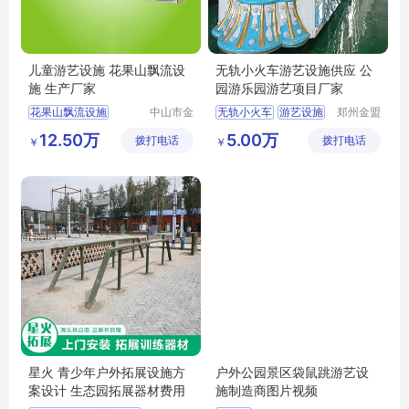
儿童游艺设施 花果山飘流设
无轨小火车游艺设施供应 公
施 生产厂家
园游乐园游艺项目厂家
花果山飘流设施
中山市金
无轨小火车
游艺设施
郑州金盟
信游乐设
游乐设备
儿童游艺设施
12.50万
5.00万
拨打电话
备有限公
拨打电话
有限公司
￥
￥
司
星火 青少年户外拓展设施方
户外公园景区袋鼠跳游艺设
案设计 生态园拓展器材费用
施制造商图片视频