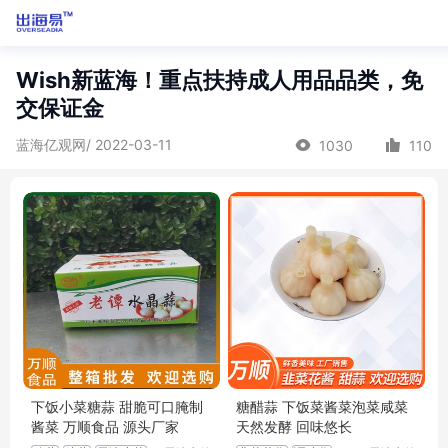
Wish新蓝海！重点扶持成人用品品类，免
交保证金
蓝海亿观网/ 2022-03-11
1030
110
下饭小菜糖蒜 甜脆可口腌制
糖醋蒜 下饭菜酱菜泡菜咸菜
酱菜 万顺食品 源头厂家
天然发酵 回味悠长