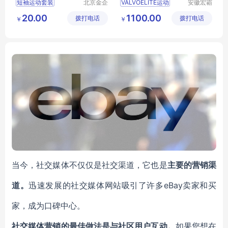
短袖运动套装
北京金企
VALVOELITE运动
安徽宏霸
文创科技
机械设备
定做运动t恤衫
20.00
1100.00
拨打电话
有限公司
拨打电话
有限公司
￥
￥
运动服装
男运动t恤
运动t恤
女
当今，社交媒体不仅仅是社交渠道，它也是
主要的营销渠
道。
迅速发展的社交媒体网站吸引了许多eBay卖家和买
家，成为口碑中心。
社交媒体营销的最佳做法是与社区用户互动。
如果您想在