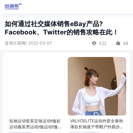
如何通过社交媒体销售eBay产品?
Facebook、Twitter的销售攻略在此！
蓝海亿观网/ 2022-03-07
522
48
短袖运动套装定做运动t恤衫
VALVOELITE运动外套女春秋
运动服装男运动t恤运动t恤
薄款长袖速干带帽户外跑步
女
防晒健身罩衫