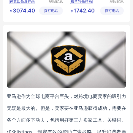
禅意四条屏挂画
阜阳亿恩
梅兰竹菊挂画
阜阳亿恩
仪器设备
仪器设备
禅意四条屏挂画行情
梅兰竹菊挂画行情
3074.40
1742.40
拨打电话
有限公司
拨打电话
有限公司
￥
￥
挂画
装饰画
挂画
装饰画
装饰画厂家直销
装饰画厂家直销
亚马逊作为全球电商平台巨头，对跨境电商卖家的吸引力
无疑是最大的。但是，卖家要在亚马逊获得成功，需要在
各个方面多下功夫，包括用好第三方卖家工具、关键词、
优化listings、制定有效的赞助广告战略、提升消费者购