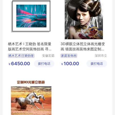
栖木艺术 l 王晓勃 签名限量
3D裸眼立体照立体画光栅变
版画艺术空间装饰挂画 寻找
画 墙面挂画装饰来图定制批
光明NO.3
量lenticular
栖木艺术l王晓勃签
安徽宏霸
家庭装饰画
深圳市立
机械设备
体久久科
现代简约挂画
6450.00
100.00
拨打电话
有限公司
拨打电话
技有限公
￥
￥
墙面挂画装饰
司
定制3D立体画
客厅装饰画