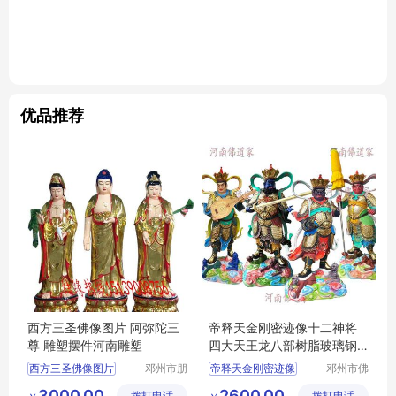
优品推荐
西方三圣佛像图片 阿弥陀三
帝释天金刚密迹像十二神将
尊 雕塑摆件河南雕塑
四大天王龙八部树脂玻璃钢
佛像摆件批发
西方三圣佛像图片
邓州市朋
帝释天金刚密迹像
邓州市佛
林阁工艺
道家工艺
阿弥陀三尊
河南雕塑
祭祀宗教用品
3000.00
2600.00