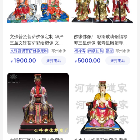
文殊普贤菩萨佛像定制 华严
佛缘佛像厂 彩绘玻璃钢福禄
三圣文殊菩萨彩绘塑像 文殊
寿三星佛像 老寿星雕塑寺庙
师利法王子
神
文殊普贤菩萨佛像定制
邓州市佛
福禄寿
南极仙翁
福星
邓州市佛
道家工艺
道家工艺
华严三圣
1900.00
5000.00
拨打电话
厂
拨打电话
厂
￥
￥
文殊菩萨彩绘塑像
十殿阎王图片 地府人物塑像
临水夫人铜雕彩绘塑像 顺天