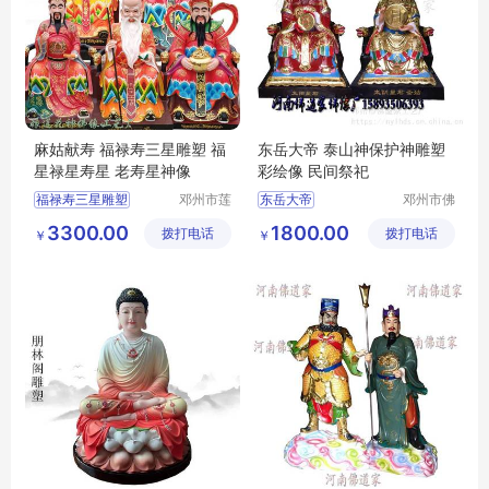
麻姑献寿 福禄寿三星雕塑 福
东岳大帝 泰山神保护神雕塑
星禄星寿星 老寿星神像
彩绘像 民间祭祀
福禄寿三星雕塑
邓州市莲
东岳大帝
邓州市佛
花神佛像
道家工艺
福星禄星寿星
玻璃钢彩绘贴金
3300.00
1800.00
拨打电话
工艺厂
拨打电话
厂
￥
￥
老寿星神像
河南佛道家厂家直销