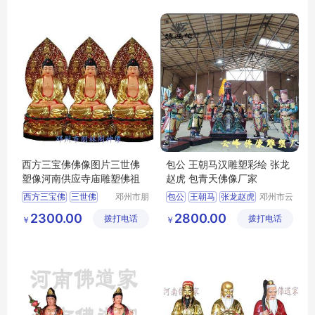
西方三宝佛佛像图片三世佛
包公 王朝马汉雕塑彩绘 张龙
塑像河南供应寺庙雕塑佛祖
赵虎 包青天佛像厂家
西方三宝佛
三世佛
邓州市朋
包公
王朝马
张龙赵虎
邓州市云
林阁工艺
峰佛像雕
佛祖
包青天
2300.00
2800.00
拨打电话
品店
拨打电话
塑厂
￥
￥