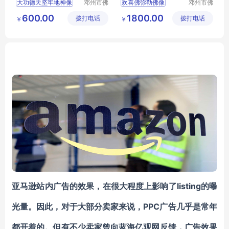
大功德天坚牢地神像
邓州市佛
欢喜佛弥勒佛像
邓州市佛
道家工艺
道家工艺
玻璃钢彩绘贴金
玻璃钢彩绘贴金
600.00
1800.00
拨打电话
厂
拨打电话
厂
￥
￥
河南佛道家厂家直销
河南佛道家厂家直销
亚马逊站内广告的效果，在很大程度上影响了listing的曝
光量。因此，对于大部分卖家来说，PPC广告几乎是常年
都开着的。但有不少卖家曾向蓝海亿观网反馈，广告效果