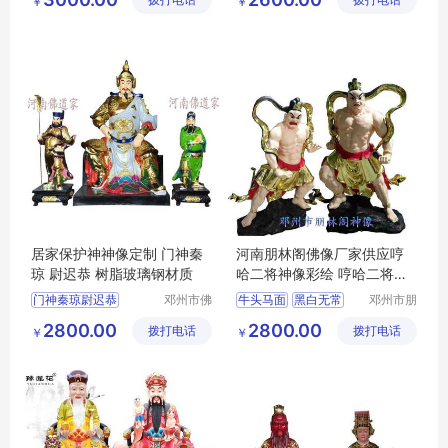
拨打电话
品店
拨打电话
厂
￥
￥
河南佛道家厂家直销
居家保护神神像定制 门神秦
河南朋林阁佛像厂家供应哼
琼 尉迟恭 树脂玻璃钢材质
哈二将神像彩绘 哼哈二将玻
璃钢 祭祀用品
门神秦琼尉迟恭
邓州市佛
牛头马面
黑白无常
邓州市朋
道家工艺
林阁工艺
玻璃钢彩绘贴金
判官
2800.00
2800.00
拨打电话
厂
拨打电话
品店
￥
￥
祭祀宗教用品