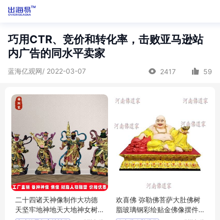
巧用CTR、竞价和转化率，击败亚马逊站
内广告的同水平卖家
蓝海亿观网/ 2022-03-07
2417
59
二十四诸天神像制作大功德
欢喜佛 弥勒佛菩萨大肚佛树
天坚牢地神地天大地神女树
脂玻璃钢彩绘贴金佛像摆件
脂彩绘佛像批
批发