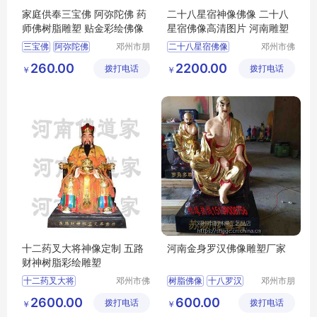
家庭供奉三宝佛 阿弥陀佛 药
二十八星宿神像佛像 二十八
师佛树脂雕塑 贴金彩绘佛像
星宿佛像高清图片 河南雕塑
三宝佛
阿弥陀佛
邓州市朋
二十八星宿佛像
邓州市佛
林阁工艺
道家工艺
药师佛
二十八星宿神像
260.00
2200.00
拨打电话
品店
拨打电话
厂
￥
￥
河南雕塑
十二药叉大将神像定制 五路
河南金身罗汉佛像雕塑厂家
财神树脂彩绘雕塑
十二药叉大将
邓州市佛
树脂佛像
十八罗汉
邓州市朋
道家工艺
林阁工艺
玻璃钢彩绘贴金
金身罗汉
2600.00
600.00
拨打电话
厂
拨打电话
品店
￥
￥
河南佛道家