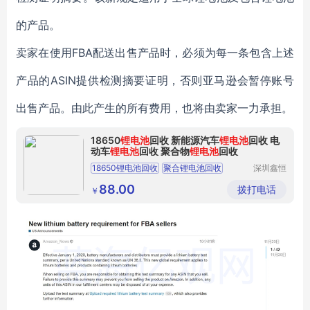
的产品。
卖家在使用FBA配送出售产品时，必须为每一条包含上述
产品的ASIN提供检测摘要证明，否则亚马逊会暂停账号
出售产品。由此产生的所有费用，也将由卖家一力承担。
18650
锂电池
回收 新能源汽车
锂电池
回收 电
动车
锂电池
回收 聚合物
锂电池
回收
18650锂电池回收
聚合锂电池回收
深圳鑫恒
达再生资
深圳电池回收公司
笔记本电脑电池回收
源回收有
88.00
拨打电话
￥
限公司
电动车锂电池回收