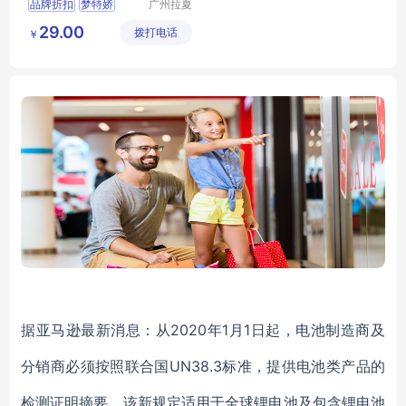
品牌折扣
梦特娇
广州拉夏
贝尼服饰
桑蚕丝衬衫
舒适透气
29.00
拨打电话
商行
￥
男士上衣
据亚马逊最新消息：从2020年1月1日起，电池制造商及
分销商必须按照联合国UN38.3标准，提供电池类产品的
检测证明摘要。该新规定适用于全球锂电池及包含锂电池