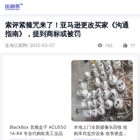
索评紧箍咒来了！亚马逊更改买家《沟通
指南》，提到商标或被罚
蓝海亿观网/ 2022-03-07
745
71
BlackBox 音频盒子 ACU550
本地上门全新摄像头回收 收
1A-R4 专业代购欧美工业品
购库存监控设备 收售硬盘刻
录机