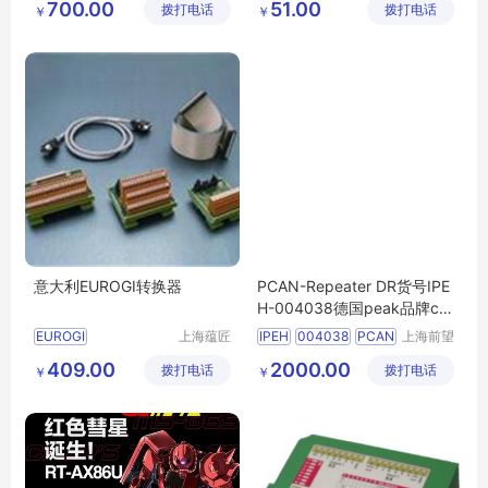
700.00
51.00
拨打电话
汇旧货市
拨打电话
技术有限
￥
￥
电脑配件
随身WiFi厂家
场音韵电
公司
笔记本手提电脑
移动车载上网卡
器商行
随身WiFi代理
意大利EUROGI转换器
PCAN-Repeater DR货号IPE
H-004038德国peak品牌ca
n中继器
EUROGI
上海蕴匠
IPEH
004038
PCAN
上海前望
贸易有限
电子科技
EUROGI转换器
转换器
Repeater
can中继器
409.00
2000.00
拨打电话
公司
拨打电话
有限公司
￥
￥
意大利EUROGI
意大利转换器