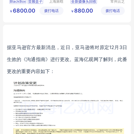
BlackBox
音频盒子
上海旌晗
全新摄像头回收
常州云之
机电设备
岚物资回
ACU5501A
R4
常州全新摄像头回收
6800.00
880.00
拨打电话
有限公司
拨打电话
收有限公
￥
￥
专业代购欧美工业品
库存监控设备回收
司
原装进口
常州库存监控设备回收
常州硬盘刻录机回收
据亚马逊官方最新消息，近日，亚马逊将对原定12月3日
生效的《沟通指南》进行更改。蓝海亿观网了解到，此番
更改的重要内容如下：