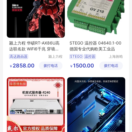
颍上力程 华硕RT-AX86U高
STEGO 温控器 04640.1-00
达联名款 WiFi6千兆 穿墙游
德国专业代购欧美工业品
戏加速路由器
高达路由器
颍上力程
STEGO
温控器
上海旌晗
仪器设备
机电设备
高达路由器wifi6联名款
04640
1
00
2858.00
1500.00
拨打电话
有限公司
拨打电话
有限公司
￥
￥
华硕RT
AX86U
德国专业代购欧美工业品
穿墙路由器
报价
游戏加速穿墙路由器