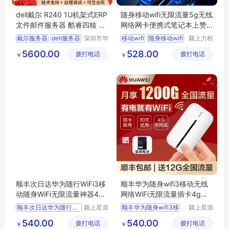
dell戴尔 R240 1U机架式ERP
随身移动wifi无限流量5g无线
文件邮件服务器 酷睿四核 华
网络网卡便携式笔记本上赞
思特科技
免插卡
戴尔服务器
dell服务器
深圳市华
移动wifi
随身移动wifi
颍上力程
思特科技
仪器设备
R240服务器
移动wifi无限流量
5600.00
528.00
拨打电话
有限公司
拨打电话
有限公司
￥
￥
机架服务器
无线网络网卡
服务器报价
网卡便携式
顺丰次日达华为随行WiFi3移
顺丰华为随身wifi3移动无线
动随身WiFi无限流量神器4g
网络WiFi无限流量插卡4g随
全网通上网卡笔记本无线网
行便携5g三全网通车载mifi无
顺丰次日达华为随行WiF
颍上星源
顺丰华为随身wifi3移
颍上星源
卡插卡车载mif
线上网卡
科技发展
科技发展
540.00
540.00
拨打电话
有限公司
拨打电话
有限公司
￥
￥