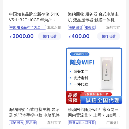
中国知名品牌全新存储 5110
海纳回收 服务器 台式电脑主
V5-L-32G-10GE 华为/HUA
机 液晶显示器 触摸一体机 电
WEI
脑配件
中国知名品牌华为全新存储
北京永越
海纳回收
服务器
深圳市罗
昌盛科技
湖区百盛
5110V5
L
32G
台式电脑主机
2000.00
400.00
拨打电话
有限公司
拨打电话
汇旧货市
￥
￥
10GE
华为
HUAWEI
液晶显示器
电脑配件
场音韵电
器商行
海纳回收 台式电脑主机 显示
移动网卡随身wifi厂家双网三
器 笔记本手提电脑 电脑配件
网内置流量卡 上网卡usb网
卡大量批发
海纳回收
显示器
深圳市罗
随身wifi上网设备
广东盛世
湖区百盛
联运通信
台式电脑主机
无线上网卡