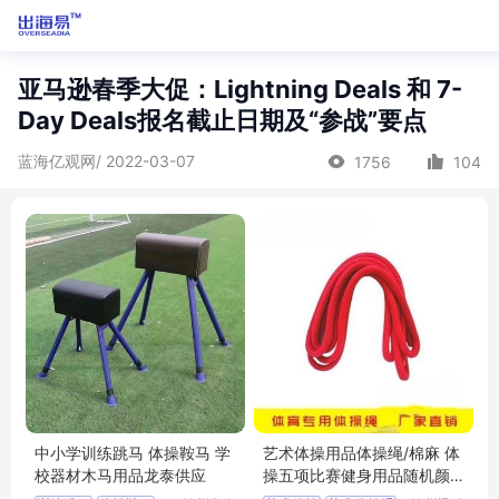
亚马逊春季大促：Lightning Deals 和 7-
Day Deals报名截止日期及“参战”要点
蓝海亿观网/ 2022-03-07
1756
104
中小学训练跳马 体操鞍马 学
艺术体操用品体操绳/棉麻 体
校器材木马用品龙泰供应
操五项比赛健身用品随机颜
色