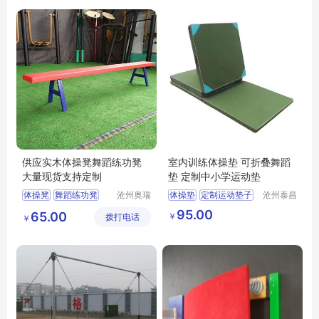
供应实木体操凳舞蹈练功凳
室内训练体操垫 可折叠舞蹈
大量现货支持定制
垫 定制中小学运动垫
体操凳
舞蹈练功凳
沧州奥瑞
体操垫
定制运动垫子
沧州泰昌
体育器材
体育器材
体操用品
实木体操凳
体操瑜伽垫价格
95.00
65.00
￥
拨打电话
制造有限
制造有限
￥
体操凳厂家
三折叠体操垫
公司
公司