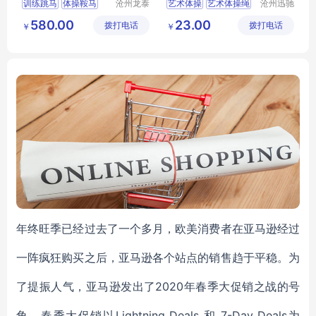
训练跳马
体操鞍马
沧州龙泰
艺术体操
艺术体操绳
沧州迅驰
体育器材
体育用品
学校器材
木马用品
体操绳
580.00
23.00
拨打电话
有限公司
拨打电话
有限公司
￥
￥
年终旺季已经过去了一个多月，欧美消费者在亚马逊经过
一阵疯狂购买之后，亚马逊各个站点的销售趋于平稳。为
2020年春季大促销之战的号
了提振人气，亚马逊发出了
角。春季大促销以Lightning Deals 和 7-Day Deals
为