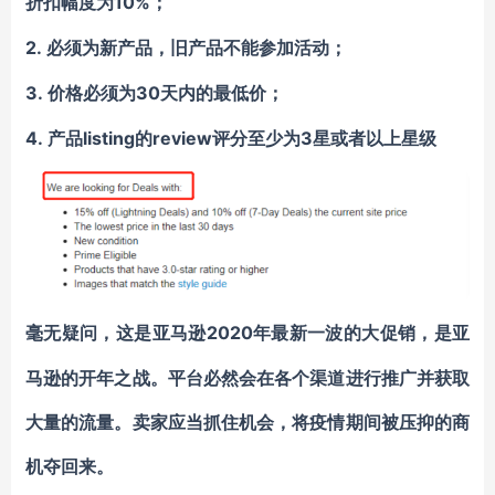
10%；
折扣幅度为
2.
必须为新产品，旧产品不能参加活动；
3.
30天内的最低价；
价格必须为
4.
listing的review评分至少为3星或者以上星级
产品
2020年最新一波的大促销，是亚
毫无疑问，这是亚马逊
马逊的开年之战。平台必然会在各个渠道进行推广并获取
大量的流量。卖家应当抓住机会，将疫情期间被压抑的商
机夺回来。