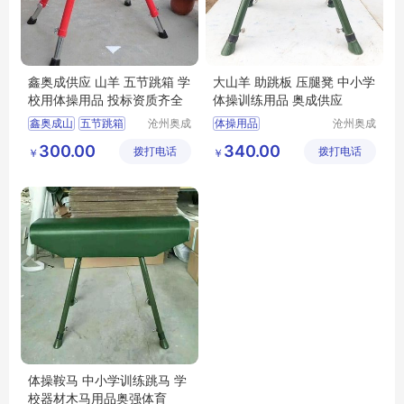
鑫奥成供应 山羊 五节跳箱 学
大山羊 助跳板 压腿凳 中小学
校用体操用品 投标资质齐全
体操训练用品 奥成供应
鑫奥成山
五节跳箱
沧州奥成
体操用品
沧州奥成
体育器材
体育器材
体操绳
体操垫
体操训练山羊
助跳板
300.00
340.00
拨打电话
制造有限
拨打电话
制造有限
￥
￥
跳高海绵包
压腿凳
公司
公司
体操鞍马 中小学训练跳马 学
校器材木马用品奥强体育