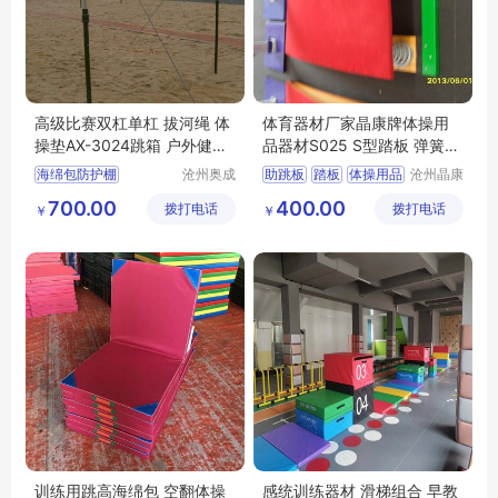
高级比赛双杠单杠 拔河绳 体
体育器材厂家晶康牌体操用
操垫AX-3024跳箱 户外健身
品器材S025 S型踏板 弹簧助
器材
跳板
海绵包防护棚
沧州奥成
助跳板
踏板
体操用品
沧州晶康
体育器材
体育器材
高级比赛双杠
体操凳
体操用品器材
700.00
400.00
拨打电话
制造有限
拨打电话
有限公司
￥
￥
体操垫
军用双杠
体育器材
公司
训练用跳高海绵包 空翻体操
感统训练器材 滑梯组合 早教