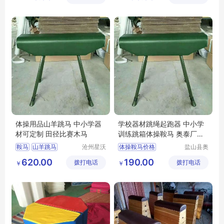
体育器材
中山羊
中小学达标器材
体育器材厂家
体操用品山羊跳马 中小学器
学校器材跳绳起跑器 中小学
材可定制 田径比赛木马
训练跳箱体操鞍马 奥泰厂家
供应
鞍马
山羊跳马
沧州星沃
体操鞍马价格
盐山县奥
体育器材
泰体育器
中小学器材
木马
训练鞍马
620.00
190.00
拨打电话
有限公司
拨打电话
材厂
￥
￥
体操用品
器材训练木马用品
体操鞍马厂家
学校体操器材厂家