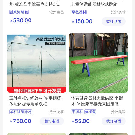
垫 标准凸字跳高垫支持定制
儿童体适能器材软式跳箱
尺寸材质
跳高海绵包
沧州泰昌
早教器材
沧州奥瑞
体育器材
体育器材
空翻体操垫
感统训练器材
580.00
150.00
￥
制造有限
拨打电话
制造有限
￥
中小学跳高海绵垫
软式器材
体适能器材
公司
公司
定制体操垫
软式跳箱
标准凸字跳高垫
室外单杠训练器材 军事训练
体育健身器材大量供应 平衡
体能体操专用单双杠
木 体操凳等接受来图定做
单杠训练器材
沧州龙泰
平衡木
体操凳
沧州奥瑞
体育器材
体育器材
双杠训练器材
拉伸练功凳
压腿凳
750.00
55.00
拨打电话
有限公司
拨打电话
制造有限
￥
￥
体操双杠
体操单杠
体操凳批发
公司
学校操场单杠