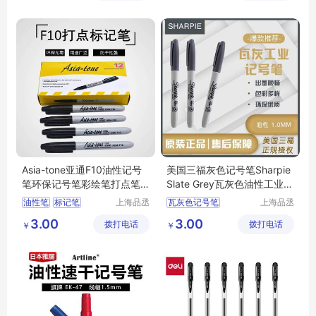
司
Asia-tone亚通F10油性记号
美国三福灰色记号笔Sharpie
笔环保记号笔彩绘笔打点笔
Slate Grey瓦灰色油性工业记
标记笔1.0MM
号笔1MM
油性笔
标记笔
上海品丞
瓦灰色记号笔
上海品丞
商贸有限
商贸有限
环保型记号笔
油性马克笔
标记笔
3.00
3.00
拨打电话
公司
拨打电话
公司
￥
￥