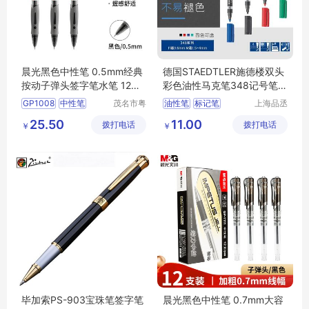
晨光黑色中性笔 0.5mm经典
德国STAEDTLER施德楼双头
按动子弹头签字笔水笔 12支/
彩色油性马克笔348记号笔工
盒GP1008
厂实验室用
GP1008
中性笔
茂名市粤
油性笔
标记笔
上海品丞
唯科技有
商贸有限
签字笔
晨光
水笔
环保型记号笔
25.50
11.00
拨打电话
限公司
拨打电话
公司
￥
￥
毕加索PS-903宝珠笔签字笔
晨光黑色中性笔 0.7mm大容