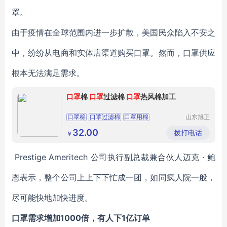
罩。
由于疫情在全球范围内进一步扩散，美国民众陷入不安之
中，纷纷从电商和实体店渠道购买口罩。然而，口罩供应
根本无法满足需求。
口罩
棉
口罩
过滤棉
口罩
热风棉加工
口罩棉
口罩过滤棉
口罩用棉
山东旭正
纺织有限
公司
32.00
拨打电话
￥
Prestige Ameritech 公司执行副总裁兼合伙人迈克 · 鲍
恩表示，整个公司上上下下忙成一团，如同疯人院一般，
尽可能快地加快进度。
口罩需求增加1000倍，有人下1亿订单