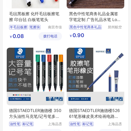
毛毡黑板擦 化纤毛毡板擦笔
黑色中性笔商务礼品金属签
擦 印台毡 白板笔笔头
字笔定制 广告礼品水笔 Logo
圆珠笔
羊毛毡板擦
笔擦块
南宫市佳
黑色中性笔商务礼品
郑州航空
通毛毡制
港区芙乐
毛毡笔擦
毛毡棉擦
金属签字笔定制
0.90
0.08
￥
拨打电话
品有限公
鑫日用百
￥
白板笔毛毡
广告礼品水笔
司
货店
Logo圆珠笔
日用百货
德国STAEDTLER施德楼 350
德国STAEDTLER施德楼526
方头油性马克笔/记号笔多色
61笔形橡皮美术绘画电路板
2.0-5.0mm
除锈擦墨水
油性笔
标记笔
上海品丞
油性笔
标记笔
上海品丞
商贸有限
商贸有限
环保型记号笔
环保型记号笔