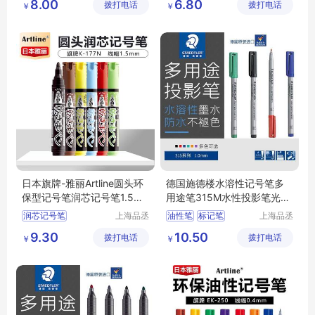
8.00
6.80
拨打电话
公司
拨打电话
公司
￥
￥
日本旗牌-雅丽Artline圆头环
德国施德楼水溶性记号笔多
保型记号笔润芯记号笔1.5m
用途笔315M水性投影笔光盘
m K-177N
胶片
润芯记号笔
上海品丞
油性笔
标记笔
上海品丞
商贸有限
商贸有限
圆头记号笔
环保型记号笔
9.30
10.50
拨打电话
公司
拨打电话
公司
￥
￥
环保型记号笔