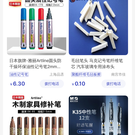
日本旗牌-雅丽Artline圆头防
毛毡笔头 马克记号笔纤维笔
干燥环保油性记号笔2mm线
芯 汽车玻璃专用涂布头
幅 EK-170
油性记号笔
上海品丞
聚酯纤维毛毡板擦
南宫市佳
商贸有限
通毛毡制
圆头记号笔
制笔厂毛毡笔头
6.30
0.10
拨打电话
公司
拨打电话
品有限公
￥
￥
环保型记号笔
纤维笔头笔尖
司
文具笔擦