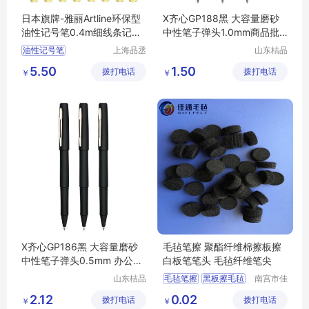
日本旗牌-雅丽Artline环保型
X齐心GP188黑 大容量磨砂
油性记号笔0.4m细线条记号
中性笔子弹头1.0mm商品批
笔EK-725
发
油性记号笔
上海品丞
山东桔品
商贸有限
贸易有限
细头记号笔
环保型
5.50
1.50
拨打电话
公司
拨打电话
公司
￥
￥
X齐心GP186黑 大容量磨砂
毛毡笔擦 聚酯纤维棉擦板擦
中性笔子弹头0.5mm 办公书
白板笔笔头 毛毡纤维笔尖
写流畅
山东桔品
毛毡笔擦
黑板擦毛毡
南宫市佳
贸易有限
通毛毡制
毛毡板擦
毛毡笔头
2.12
0.02
拨打电话
公司
拨打电话
品有限公
￥
￥
毛毡文具