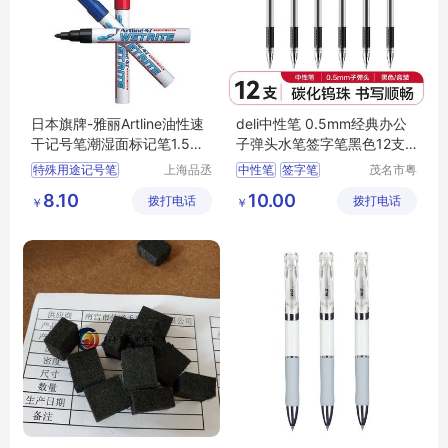
日本旗牌-雅丽Artline油性速
deli中性笔 0.5mm经典办公
干记号笔潮湿面标记笔1.5m
子弹头水笔签字笔黑色12支/
m圆头EK-47
盒6600ES
特殊用途记号笔
上海品丞
中性笔
签字笔
茂名市粤
商贸有限
唯科技有
油性记号笔
6600ES
得力中性笔
8.10
10.00
拨打电话
公司
拨打电话
限公司
￥
￥
环保型记号笔
水笔