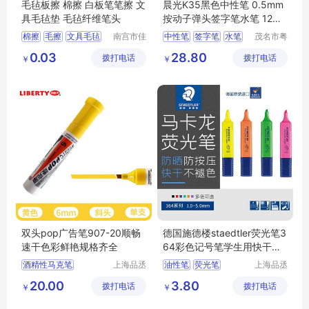
毛毡板擦 棉擦 白板笔笔擦 文
晨光K35黑色中性笔 0.5mm
具毛毡垫 毛毡纤维笔头
按动子弹头签字笔水笔 12支/
盒AGPK3512
棉擦
毛擦
文具毛毡
南宫市佳
中性笔
签字笔
水笔
茂名市粤
通毛毡制
唯科技有
板擦毛毡
毛毡笔头
晨光
5mm
0.03
28.80
拨打电话
品有限公
拨打电话
限公司
￥
￥
司
双头pop广告笔907-20顺畅
德国施德楼staedtler荧光笔3
速干色彩鲜艳规格齐全
64彩色记号笔学生用快干划
标记笔
酒精性马克笔
上海品丞
油性笔
荧光笔
上海品丞
商贸有限
商贸有限
双头水彩笔
广告笔
环保型记号笔
20.00
3.80
拨打电话
公司
拨打电话
公司
￥
￥
水彩笔
海报笔