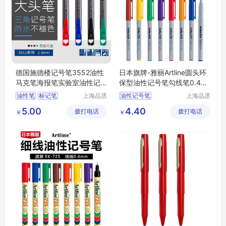
德国施德楼记号笔3552油性
日本旗牌-雅丽Artline圆头环
马克笔海报笔实验室油性记
保型油性记号笔勾线笔0.4m
号笔2.0mm
EK-250
油性笔
标记笔
上海品丞
油性记号笔
上海品丞
商贸有限
商贸有限
环保型记号笔
圆头记号笔
环保型
5.00
4.40
拨打电话
公司
拨打电话
公司
￥
￥