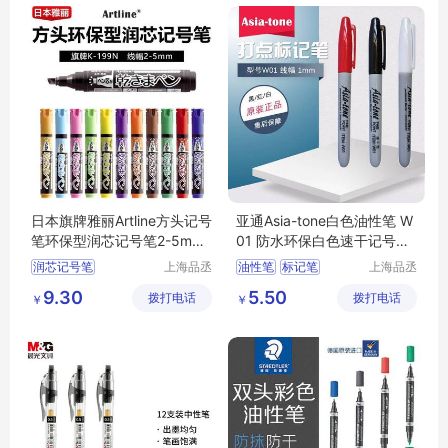
日本旗牌雅丽Artline方头记号
亚通Asia-tone白色油性笔 W
笔环保型润芯记号笔2-5mm
01 防水环保白色速干记号笔
线幅K-199N
标记笔1MM
润芯记号笔
上海品丞
油性笔
标记笔
上海品丞
商贸有限
商贸有限
方头记号笔
环保型记号笔
9.30
5.50
拨打电话
公司
拨打电话
公司
￥
￥
环保型记号笔