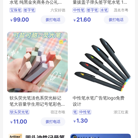
水笔 纯黑金夹商务办公礼品
量拔盖子弹头签字笔水笔 12
笔
支/盒GP1111
宝珠笔
签字笔
六安好德
中性笔
签字笔
水笔
茂名市粤
商贸有限
唯科技有
晨光
7mm
99.00
21.60
拨打电话
公司
拨打电话
限公司
￥
￥
软头荧光笔淡色系荧光标记
中性笔水笔广告笔logo免费
笔大容量学生用记号笔彩色
设计
划重点做笔记
软头荧光笔
宿迁市唯
笔
中性笔
浙江红素
信尔贸易
实业有限
变色荧光笔
记号笔
1.30
11.00
￥
拨打电话
有限公司
公司
￥
荧光笔套装
按动荧光笔