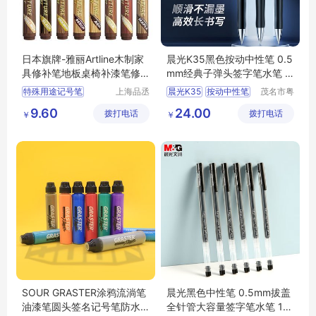
日本旗牌-雅丽Artline木制家
晨光K35黑色按动中性笔 0.5
具修补笔地板桌椅补漆笔修
mm经典子弹头签字笔水笔 1
复笔EK-95
2支/盒
特殊用途记号笔
上海品丞
晨光K35
按动中性笔
茂名市粤
商贸有限
唯科技有
木制家具修补笔
中性笔
签字笔
水笔
9.60
24.00
拨打电话
公司
拨打电话
限公司
￥
￥
环保型记号笔
SOUR GRASTER涂鸦流淌笔
晨光黑色中性笔 0.5mm拔盖
油漆笔圆头签名记号笔防水
全针管大容量签字笔水笔 12