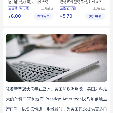
笔 油性笔粗圆头 油性大记号
记笔环保型记号笔 油性0.7m
笔2.0mm
m EK-700
油性笔
标记笔
上海品丞
油性记号笔
上海品丞
商贸有限
商贸有限
环保型记号笔
圆头记号笔
环保型
8.00
5.70
拨打电话
公司
拨打电话
公司
￥
￥
随着新型冠状病毒在亚洲、美国和欧洲爆发，美国外科最
大的外科口罩制造商 Prestige Ameritech快马加鞭地生
产口罩，以备疫情进一步爆发时，为美国民众提供更多口