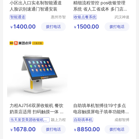
小区出入口实名制智能通道
精细流程管控 pos收银管理
人脸识别速通门智通安装
系统 省人工省成本 多门店可
覆盖 神速科技
智能通道
惠州市智
收银点餐系统
武汉神速
通门控科
科技有限
人脸识别速通门
pos收银管理系统
1400.00
1500.00
拨打电话
技有限公
拨打电话
公司
￥
￥
小区出入口速通门
前厅收银系统
司
实名制通道
人脸识别
零售收银系统
称重打码一体机
力程AJ756双屏收银机 餐饮
自助填单机智搏佳19寸多点
奶茶店适用 扫码触摸一体 全
电容触摸屏电子填单功能终
国速发
端一体机
当天发货美团收银机收银系
颍上力程
自助填单机
成都智搏
仪器设备
佳科技有
智能电子填单
1678.00
8850.00
拨打电话
有限公司
拨打电话
限公司
￥
￥
电子填单功能一体机
自助机
终端一体机