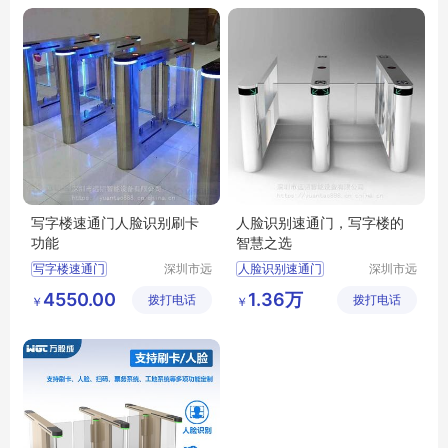
写字楼速通门人脸识别刷卡
人脸识别速通门，写字楼的
功能
智慧之选
写字楼速通门
深圳市远
人脸识别速通门
深圳市远
韬智能设
韬智能设
速通门人脸识别
速通门
写字楼速通门
4550.00
1.36万
拨打电话
备有限公
拨打电话
备有限公
￥
￥
速通门
人脸识别写字楼速通门
司
司
智慧速通门