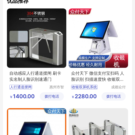
优品推荐
自动感应人行通道摆闸 刷卡
众付天下 微信支付宝扫码 人
实名制人脸识别速通门
脸识别 扫描速度快 收银双屏
机系统
人行通道摆闸
惠州市智
收银双屏机系统
成都众付
通门控科
天下科技
人脸识别速通门
美团收银机
收银机
1400.00
2280.00
拨打电话
技有限公
拨打电话
有限公司
￥
￥
刷卡实名制速通门
自动收银机
司
智能收银机