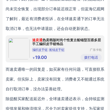
尚未完全恢复，出现部分订单延迟很正常，但蓝海亿观网
了解到，最近有消费者投诉，在全球速卖通下的订单无法
取消订单，也无法申请退款，还会自动更新状态。
速卖通
热卖韩版时尚个性复古船锚型百搭多层
手工编织皮手链饰品
编织皮手链
船锚皮手链
广东卡轮
饰品有限
公司
19.00
拨打电话
￥
而速卖通唯一的回复是，如买家有任何问题，可直接联系
卖家。但实际上，卖家没有回复，消费者又不能通过系统
自行取消订单，没办法妥善处理。
除提醒买家配送延迟外，全球速卖通还表示，会持续监测
疫情发展和物流情况，尽全力对卖家提供支持，为买家提