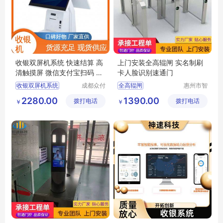
收银双屏机系统 快速结算 高
上门安装全高辊闸 实名制刷
清触摸屏 微信支付宝扫码 众
卡人脸识别速通门
付天下
收银双屏机系统
成都众付
全高辊闸
惠州市智
天下科技
通门控科
双屏收银机多少钱
人脸识别速通门
2280.00
1390.00
拨打电话
有限公司
拨打电话
技有限公
￥
￥
刷脸收银机
实名制刷卡速通门
司
小票收银机
自助收银机