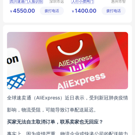
四川速通门人脸识别
深圳市远
人行小摆闸门
惠州市智
韬智能设
通门控科
四川速通门
人脸识别速通门
4550.00
1400.00
拨打电话
备有限公
拨打电话
技有限公
￥
￥
速通门测温人脸识别
刷卡实名制速通门
司
司
全球速卖通（A
liExpress）近日表示，受到新冠肺炎疫情
影响，物流受阻，可能导致订单配送延迟。
买家无法自主取消订单，联系卖家也无回应？
事实上，因为疫情严重，物流企业或快递公司的配送能力