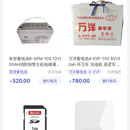
双登蓄电池6-GFM-100 12V1
万洋蓄电池4-EVF-150 8V15
00AH消防报警主机电梯通讯
0ah 环卫车 洗地机 巡逻车 叉
应急UPS电源
车 观光车 三轮车
双登蓄电池
北京信诺
万洋蓄电池
4
EVF
北京锐思
盛源科技
特电源科
双登铅酸蓄电池
1508V150ah
环卫车
520.00
780.00
拨打电话
有限公司
拨打电话
技有限公
￥
￥
双登电池6
GFM
100
司
双登6
12V100AH