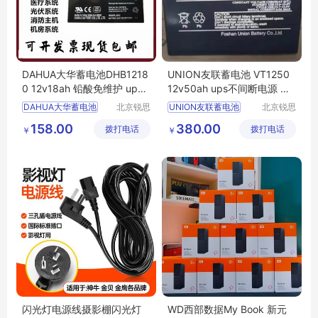
DAHUA大华蓄电池DHB1218
UNION友联蓄电池 VT1250
0 12v18ah 铅酸免维护 ups
12v50ah ups不间断电源 消
不间断电源 正品
防主机 医疗设备
DAHUA大华蓄电池
北京锐思
UNION友联蓄电池
北京锐思
特电源科
特电源科
DHB12180
12v18ah
VT1250
12v50ah
158.00
380.00
拨打电话
技有限公
拨打电话
技有限公
￥
￥
铅酸免维护
ups不间断电源
司
司
ups不间断电源
医疗设备
闪光灯电源线摄影棚闪光灯
WD西部数据My Book 新元