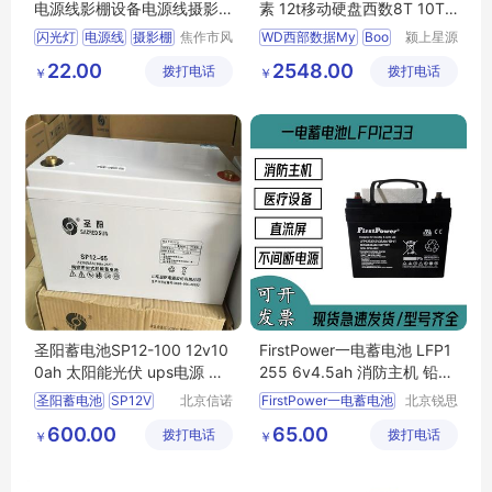
电源线影棚设备电源线摄影
素 12t移动硬盘西数8T 10T
器材摄影
NAS氦气
闪光灯
电源线
摄影棚
焦作市风
WD西部数据My
Boo
颍上星源
清扬贸易
科技发展
22.00
2548.00
拨打电话
有限公司
拨打电话
有限公司
￥
￥
圣阳蓄电池SP12-100 12v10
FirstPower一电蓄电池 LFP1
0ah 太阳能光伏 ups电源 正
255 6v4.5ah 消防主机 铅酸
品
免维护 原装正品
圣阳蓄电池
SP12V
北京信诺
FirstPower一电蓄电池
北京锐思
盛源科技
特电源科
100
12v100ah
LFP1255
6v4
5ah
600.00
65.00
拨打电话
有限公司
拨打电话
技有限公
￥
￥
太阳能光伏
消防主机
铅酸免维护
司