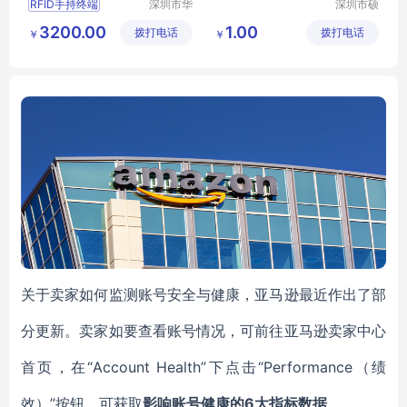
RFID手持终端
深圳市华
深圳市硕
翔天诚科
远科技有
RFID数据采集器
3200.00
1.00
拨打电话
技有限公
拨打电话
限公司
￥
￥
RFID盘点机
司
超高频手持终端
超高频手持盘点机
关于卖家如何监测账号安全与健康，亚马逊最近作出了部
分更新。卖家如要查看账号情况，可前往亚马逊卖家中心
首页，在“Account Health”下点击“Performance（绩
效）”按钮，可获取
影响账号健康的6大指标数据
。