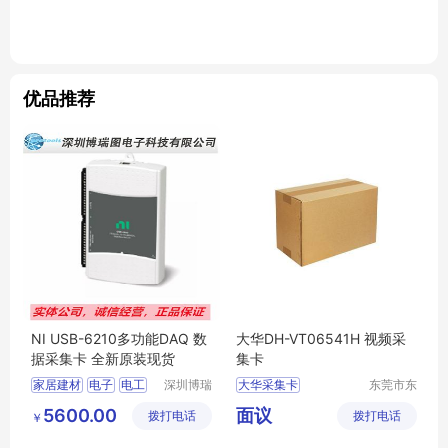
优品推荐
NI USB-6210多功能DAQ 数
大华DH-VT06541H 视频采
据采集卡 全新原装现货
集卡
家居建材
电子
电工
深圳博瑞
大华采集卡
东莞市东
图电子科
城奔月电
其它
视频采集卡
DH
5600.00
面议
拨打电话
技有限公
拨打电话
子配件店
￥
VT06541H
司