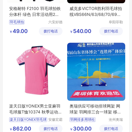
安格耐特 F2100 羽毛球拍铁
威克多VICTOR胜利羽毛球拍
分体杆 绿色 日常活动用2支/
线VBS66N/63/68/70/69N
副
大盘线200米
羽毛球拍
六安好德
阜阳菲勒
商贸有限
科技有限
49.00
540.00
拨打电话
公司
拨打电话
公司
￥
￥
楽天日版YONEX男士亚麻羽
奥瑞供应可移动排球网架 网
毛球服T恤10374 秋季运动球
球架 羽网排三合一球架 移动
衣现货
羽毛球柱
楽天日版YONEX羽毛球
安徽宏霸
羽网排多用球柱
沧州奥瑞
机械设备
体育器材
羽毛球柱
排球柱
862.00
300.00
拨打电话
有限公司
拨打电话
制造有限
￥
￥
气排球中