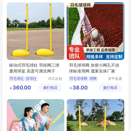
移动式羽毛球柱 羽排网三球
羽毛球球网 加密小网孔不挂
通用球架 高度可调含网子
球标准用网 晟莱实体厂家
羽毛球柱
排球柱
河北达创
羽毛球球网
球网
安平县晟
体育器材
莱丝网制
网球柱
360.00
38.00
拨打电话
有限公司
拨打电话
造有限公
￥
￥
移动式羽毛球柱
司
可移动羽毛球柱