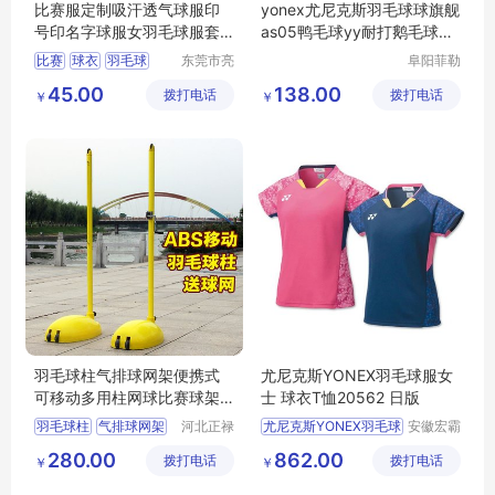
比赛服定制吸汗透气球服印
yonex尤尼克斯羽毛球球旗舰
号印名字球服女羽毛球服套
as05鸭毛球yy耐打鹅毛球AS
装女款
9球
比赛
球衣
羽毛球
东莞市亮
阜阳菲勒
彩服饰有
科技有限
短袖
透气吸汗
45.00
138.00
拨打电话
限公司
拨打电话
公司
￥
￥
羽毛球柱气排球网架便携式
尤尼克斯YONEX羽毛球服女
可移动多用柱网球比赛球架
士 球衣T恤20562 日版
正禄
羽毛球柱
气排球网架
河北正禄
尤尼克斯YONEX羽毛球
安徽宏霸
教学设备
机械设备
便携式羽毛球柱
280.00
862.00
拨打电话
制造有限
拨打电话
有限公司
￥
￥
可移动网球柱
公司
比赛球架