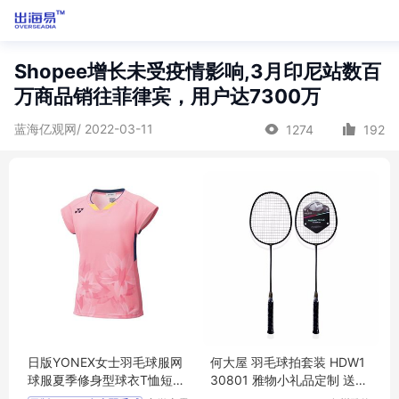
Shopee增长未受疫情影响,3月印尼站数百
万商品销往菲律宾，用户达7300万
蓝海亿观网/ 2022-03-11
1274
192
日版YONEX女士羽毛球服网
何大屋 羽毛球拍套装 HDW1
球服夏季修身型球衣T恤短袖
30801 雅物小礼品定制 送客
20564
户礼品 MY-ACJJ-（T）-145