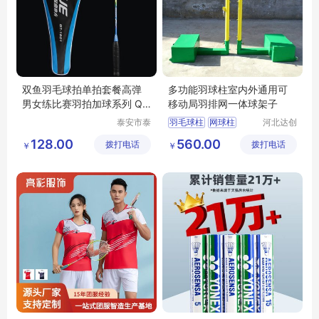
双鱼羽毛球拍单拍套餐高弹
多功能羽球柱室内外通用可
男女练比赛羽拍加球系列 QT
移动局羽排网一体球架子
1601 加球
泰安市泰
羽毛球柱
网球柱
河北达创
山区安美
体育器材
排球柱
ABS羽毛球柱
128.00
560.00
拨打电话
瑞特健身
拨打电话
有限公司
￥
￥
铸铁羽毛球柱
器材有限
公司