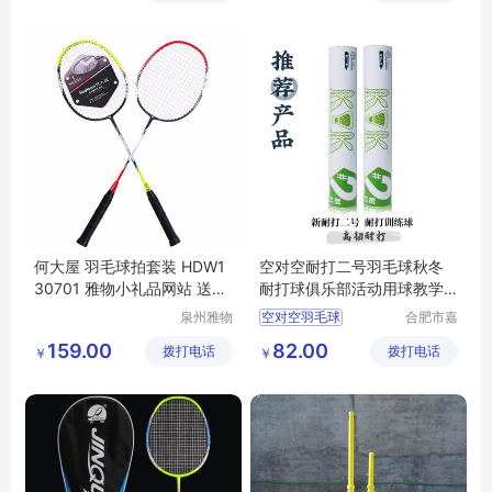
公司
便携羽毛球柱
何大屋 羽毛球拍套装 HDW1
空对空耐打二号羽毛球秋冬
30701 雅物小礼品网站 送长
耐打球俱乐部活动用球教学
辈健身礼物 MY-ACJJ-（T）
训练用球
泉州雅物
空对空羽毛球
合肥市嘉
-144
贸易有限
合盛瑞体
俱乐部羽毛球
159.00
82.00
拨打电话
公司
拨打电话
育用品有
￥
￥
训练羽毛球
限公司
羽毛球批发