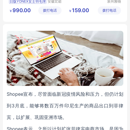
日版YONEX女士羽毛球
安徽宏霸
泉州雅物
机械设备
贸易有限
990.00
159.00
拨打电话
有限公司
拨打电话
公司
￥
￥
Shopee宣布，尽管面临新冠疫情风险和压力，但仍计划
到3月底，能够将数百万件印尼生产的商品出口到菲律
宾，以扩展、巩固亚洲市场。
Shopee表示，之所以计划扩张菲律宾电商市场，是因为