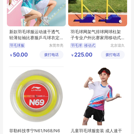
新款羽毛球服运动速干透气
羽毛球网架气排球网球柱架
轻薄短袖比赛服乒乓球衣定
子专业户外比赛家用移动式
制印字
标准便携沙滩
羽毛球服
东莞市亮
羽毛球
移动式
北京谊久
彩服饰有
科技有限
速干羽毛球服
50.00
225.00
拨打电话
限公司
拨打电话
公司
￥
￥
透气羽毛球服
轻薄羽毛球服
羽毛球服定制
菲勒科技李宁N61/N68/N6
儿童羽毛球服套装 成人速干