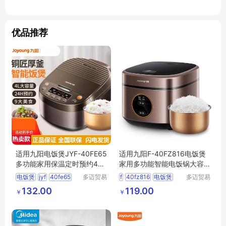
优品推荐
适用九阳电饭煲JYF-40FE65
适用九阳F-40FZ816电饭煲
多功能家用保温定时预约4L
家用多功能智能电饭锅大容
电饭锅
量全自动4L升
电饭煲
jyf
40fe65
多迈贸易
f
40fz816
电饭煲
多迈贸易
（苏州）
（苏州）
多功能
电饭锅
多功能
电饭锅
全自动
132.00
119.00
￥
￥
有限公司
有限公司