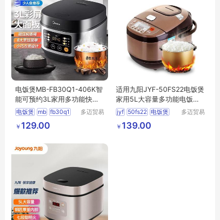
电饭煲MB-FB30Q1-406K智
适用九阳JYF-50FS22电饭煲
能可预约3L家用多功能快速
家用5L大容量多功能电饭锅
饭锅
原斧内胆礼品
电饭煲
mb
fb30q1
多迈贸易
jyf
50fs22
电饭煲
多迈贸易
（苏州）
（苏州）
406k
多功能
多功能
电饭锅
129.00
139.00
￥
￥
有限公司
有限公司