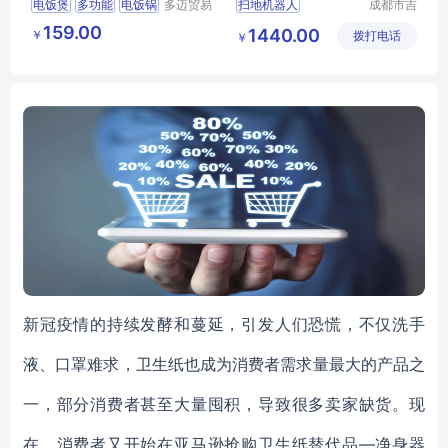
电饭煲
多功能
电饭锅
多迈贸易
扫地机器人
成都市吉
（苏州）
顺优品科
f30fz
f636
科沃斯扫地机器人
159.00
1440.00
￥
有限公司
拨打电话
技有限公
￥
扫地机器人价格
司
家用扫地机器人
扫地机器人供应
新冠疫情的持续发酵和蔓延，引发人们恐慌，不仅洗手
液、口罩难求，卫生纸也成为消费者需求量最大的产品之
一，部分消费者甚至大量囤积，导致很多卖家缺货。现
在，消费者又开始在亚马逊抢购卫生纸替代品—净身器