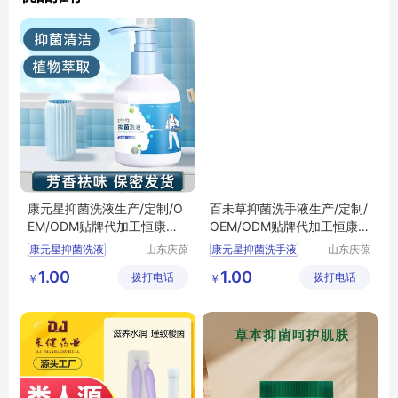
康元星抑菌洗液生产/定制/O
百未草抑菌洗手液生产/定制/
EM/ODM贴牌代加工恒康生
OEM/ODM贴牌代加工恒康生
物医药
物医药
康元星抑菌洗液
山东庆葆
康元星抑菌洗手液
山东庆葆
堂生物科
堂生物科
生产定制
生产定制
1.00
1.00
拨打电话
技有限公
拨打电话
技有限公
￥
￥
OEMODM贴牌
OEMODM贴牌
司
司
ODM贴牌代加工
ODM贴牌代加工
恒康生物医药
恒康生物医药