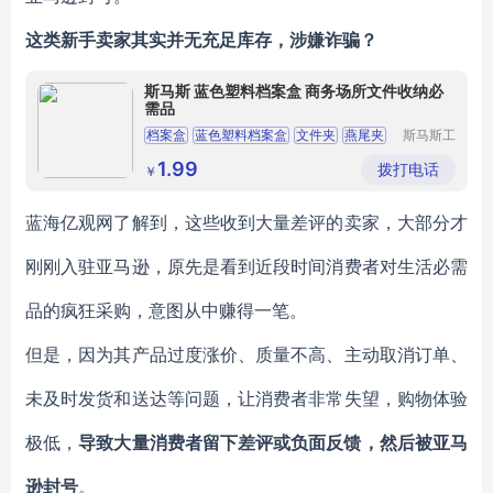
这类新手卖家其实并无充足库存，涉嫌诈骗？
斯马斯 蓝色塑料档案盒 商务场所文件收纳必
需品
档案盒
蓝色塑料档案盒
文件夹
燕尾夹
斯马斯工
业用品
强力夹
（苏州）
1.99
拨打电话
￥
有限公司
蓝海亿观网了解到，这些收到大量差评的卖家，大部分才
刚刚入驻亚马逊，原先是看到近段时间消费者对生活必需
品的疯狂采购，意图从中赚得一笔。
但是，因为其产品过度涨价、质量不高、主动取消订单、
未及时发货和送达等问题，让消费者非常失望，购物体验
极低，
导致大量消费者留下差评或负面反馈，然后被亚马
逊封号
。