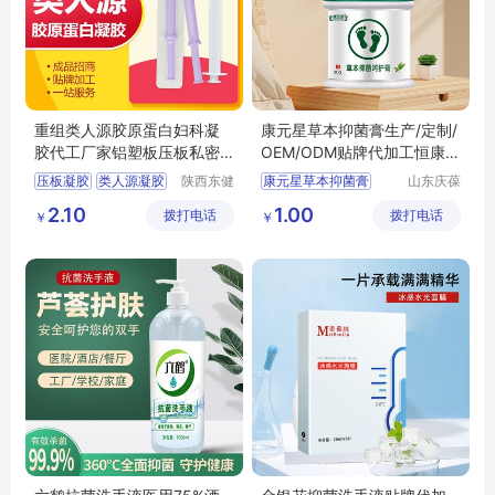
重组类人源胶原蛋白妇科凝
康元星草本抑菌膏生产/定制/
胶代工厂家铝塑板压板私密
OEM/ODM贴牌代加工恒康生
贴牌加工定制
物
压板凝胶
类人源凝胶
陕西东健
康元星草本抑菌膏
山东庆葆
药业有限
堂生物科
类人源胶原蛋白凝胶
生产定制
2.10
1.00
拨打电话
公司
拨打电话
技有限公
￥
￥
重组类人源凝胶
OEMODM贴牌
司
类人源凝胶加工
ODM贴牌代加工
恒康生物医药