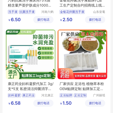
六鹤抗菌洗手液医用75%酒
金银花抑菌洗手液贴牌代加
精含量芦荟护肤成分1000ml
工生产定制合约招商线上线
大容量供医院
下电商产
洗手液
抗菌洗手液
河南六鹤
金银花抑菌洗手液
山东皇菴
药业集团
堂药业有
洗手液医用
金银花抑菌洗手液OEM
6.50
2.50
拨打电话
有限公司
拨打电话
限公司
￥
￥
消毒洗手液
金银花抑菌洗手液ODM
洗手液厂家
金银花抑菌洗手液生产
金银花抑菌洗手液定制
康正药业妇科凝胶代加工 3g/
厂家供应 足浴包 植物草本粉
支*5支 私密清洁抑菌消字号
OEM贴牌定制 贴牌加工定制
OEM贴牌
批发-重名
妇科凝胶
康正药业
河北康正
足浴贴牌
足浴定制
广州丽瑶
药业有限
生物科技
抑菌凝胶
消字号凝胶
足浴OEM定制
6.58
1.50
拨打电话
公司
拨打电话
有限公司
￥
￥
消字号加工
足浴工厂
足浴中药包