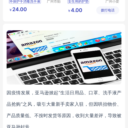
环保护手消毒洗手液
广州市贻
女生用的护垫
广州小爱
顺化工有
生物科技
工业用洗手液
女生用的护垫oem
24.00
4.00
￥
限公司
拨打电话
有限公司
￥
洁净抑菌洗手液
因疫情发展，亚马逊掀起“生活日用品、口罩、洗手液产
品抢购”之风，吸引大量新手卖家入驻，但因哄抬物价、
产品质量低、不按时发货等原因，收到大量差评，导致被
亚马逊封号。