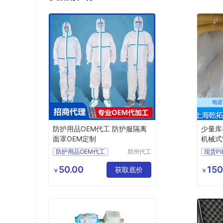
防护用品OEM代工 防护服隔离
少量库存
面罩OEM定制
机械式
防护用品OEM代工
郑州代工
现货P
帮网络科
防护用品OEM
5131
技有限公
50.00
150
防护用品代工
获取底价
￥
￥
司
防护服代工
PIL
防护服定制