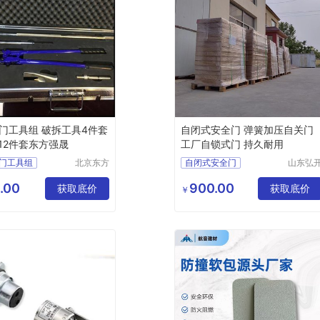
门工具组 破拆工具4件套
自闭式安全门 弹簧加压自关门
 12件套东方强晟
工厂自锁式门 持久耐用
门工具组
北京东方
自闭式安全门
山东弘
强晟科技
工业设
能破拆破门
有限公司
有限公
.00
900.00
4件套
获取底价
获取底价
￥