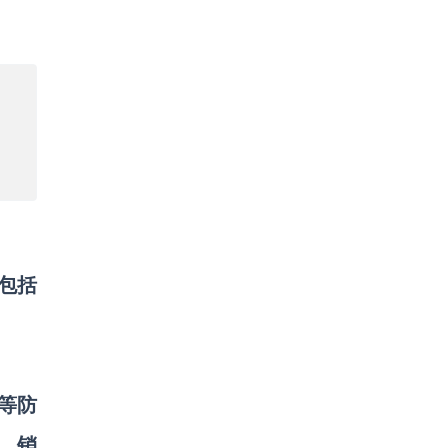
，包括
液等防
，销