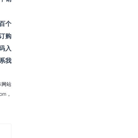
数百个
订购
码入
系我
本网站
om，