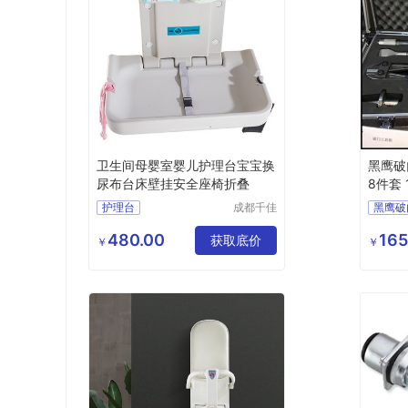
卫生间母婴室婴儿护理台宝宝换
黑鹰破
尿布台床壁挂安全座椅折叠
8件套
护理台
成都千佳
黑鹰破
科技有限
卫生间安全座椅
动多功
公司
480.00
165
婴儿护理台
获取底价
拆工具
￥
￥