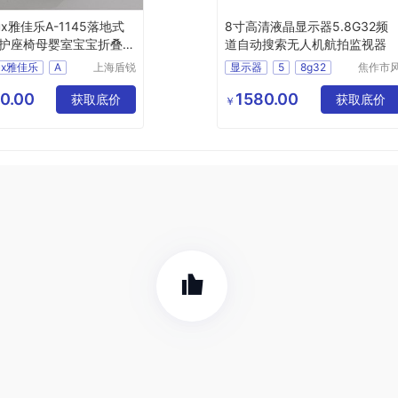
iux雅佳乐A-1145落地式
8寸高清液晶显示器5.8G32频
护座椅母婴室宝宝折叠壁
道自动搜索无人机航拍监视器
iux雅佳乐
A
上海盾锐
显示器
5
8g32
焦作市
贸易有限
清扬贸
1145落地式婴儿防护座椅
无人机
监视器
公司
有限公
0.00
1580.00
挂式座椅
获取底价
获取底价
￥
叠壁挂式椅
婴儿防护座椅