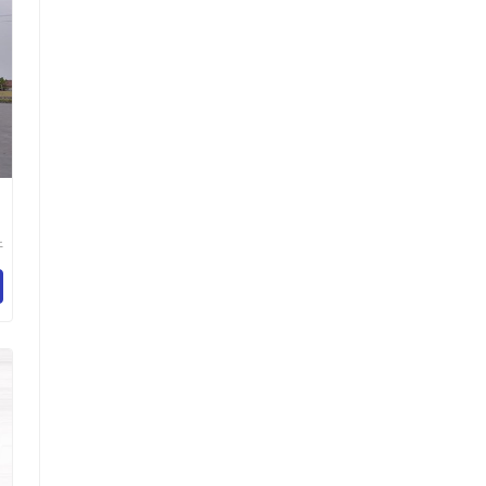
开
备
司