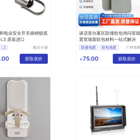
和电业安全开关插销锁底
谈话室办案区防撞软包询问室
-L3 原装进口
置室墙面软包材料一站式解决
L3
南京小溪
防撞地胶
软包地胶
广州市
机电科技
音建材
业安全开关
墙面软包
审讯室软包
有限公司
限公司
.00
75.00
全开关
获取底价
办案区软包
获取底价
￥