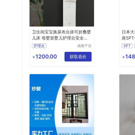
卫生间宝宝换尿布台床可折叠婴
日本大
儿床 母婴室婴儿护理台安全座
座SPT
椅
护理台
成都千佳
SPT
科技有限
卫生间安全座椅
大和电
公司
1200.00
148
卫生间护理台
获取底价
L3安
￥
￥