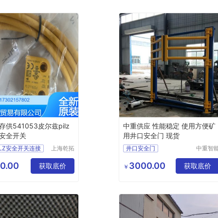
供541053皮尔兹pilz
中重供应 性能稳定 使用方便矿
安全开关
用井口安全门 现货
ILZ安全开关连接
上海乾拓
井口安全门
中重智
贸易有限
（济宁
20开关操作方式
矿用井口安全门
公司
设计研
0.00
3000.00
获取底价
皮尔兹继电器有部分现货
安全门型号
安全门
获取底价
￥
院
Z磁性安全开关供应
井口安全门厂家
德国皮尔兹安全开关的性能