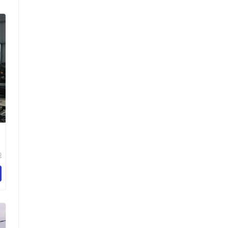
能
）
究