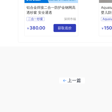
铝合金焊接二合一防护金钢网高
Aqua
透纱窗 安全通透
婴儿防
挂式
二合一纱窗
深圳市福
Aqua
田区家佳
深圳防护纱窗
乐窗饰商
380.00
150
深圳做纱窗门的公司
获取底价
折叠壁
￥
￥
行
深圳做纱窗的厂家
宝宝折
深圳纱窗安装定做宝安
母婴室
上一篇