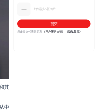
液和其
商从中