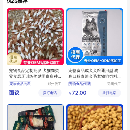
优品推荐
宠物食品定制批发 犬猫肉类
宠物食品成犬犬粮通用型 狗
零食磨牙训练奖励零食多种
狗口粮泰迪金毛宠物狗饲料
口味
批发
宠物食品批发
郑州代工
宠物食品代理
郑州代工
帮网络科
帮网络科
宠物食品采购
宠物食品批发
面议
72.00
拨打电话
技有限公
拨打电话
技有限公
￥
宠物食品贴牌
宠物食品加工
司
司
犬猫肉类零食批发
宠物食品定制
犬猫肉类零食代理
狗饲料批发