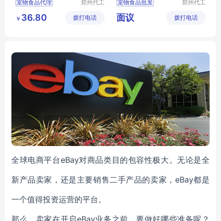
宠物食品代理
郑州代工
宠物食品批发
郑州代工
帮网络科
帮网络科
宠物食品批发
宠物食品定制
36.80
面议
拨打电话
技有限公
拨打电话
技有限公
￥
宠物食品加工
宠物食品招商
司
司
狗粮批发
狗粮代理
犬猫零食批发
犬猫采购
全球电商平台eBay对商品类目的包容性极大。无论是全
新产品卖家，还是主要销售二手产品的卖家，eBay都是
一个值得投资运营的平台。
那么，卖家在开启eBay业务之前，要做好哪些准备呢？