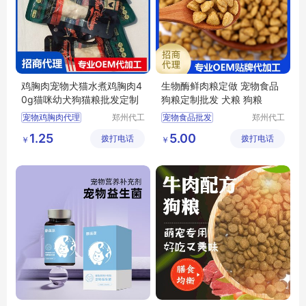
鸡胸肉宠物犬猫水煮鸡胸肉4
生物酶鲜肉粮定做 宠物食品
0g猫咪幼犬狗猫粮批发定制
狗粮定制批发 犬粮 狗粮
宠物鸡胸肉代理
郑州代工
宠物食品批发
郑州代工
帮网络科
帮网络科
猫粮代理
狗粮批发
狗粮定制
狗粮批发
1.25
5.00
拨打电话
技有限公
拨打电话
技有限公
￥
￥
宠物食品代理
鲜肉狗粮定做
司
司
宠物食品批发
鲜肉狗粮批发