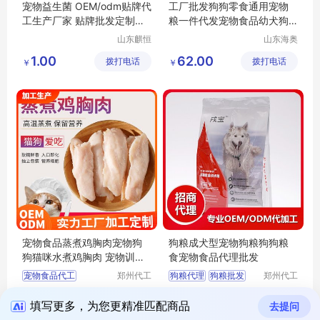
宠物益生菌 OEM/odm贴牌代
工厂批发狗狗零食通用宠物
工生产厂家 贴牌批发定制生
粮一件代发宠物食品幼犬狗
产厂家odm
粮
山东麒恒
山东海奥
宠物有限
森宠物用
1.00
62.00
拨打电话
公司
拨打电话
品有限公
￥
￥
司
宠物食品蒸煮鸡胸肉宠物狗
狗粮成犬型宠物狗粮狗狗粮
狗猫咪水煮鸡胸肉 宠物训练
食宠物食品代理批发
奖励小零食OEM贴牌代工
宠物食品代工
郑州代工
狗粮代理
狗粮批发
郑州代工
帮网络科
帮网络科
宠物鸡胸肉代工
狗粮加工
1.25
44.00
拨打电话
技有限公
拨打电话
技有限公
￥
￥
宠物鸡胸肉贴牌
宠物食品代理
填写更多，为您更精准匹配商品
去提问
司
司
宠物鸡胸肉OEM
宠物食品批发