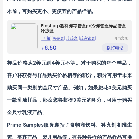
本前，
可购买更小、更便宜的产品样品
。
Biosharp塑料冻存管盒pc冷冻管盒样品管盒
冷冻盒
PC盖
冻存盒
冷冻盒
冻存管盒
河南文魁
实业有限
公司
6.50
拨打电话
￥
样品价格从2美元到4美元不等。对于购买的每个样品，
客户将获得与样品购买价格相等的积分
，积分可用于未来
购买同一类别的全尺寸产品。例如，如果您花3美元购买
一款乳液样品，那么您将获得3美元的积分，可用于购买
全尺寸乳液产品。
Prime Samples服务囊括了食物和饮料、补充剂和维生
素、美容产品、婴儿用品等，有各种各样的产品样品可供