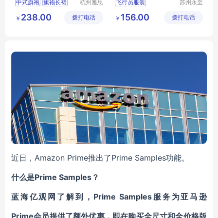
中式旗袍
旗袍长裙
杭州雅思
飞行员服装
苏州永至
特纺织服
诚服饰有
立领盘扣
售票员服装
238.00
156.00
拨打电话
饰有限公
拨打电话
限公司
￥
￥
茶艺师服务员
工作服
地铁人员工作服
司
地铁人员工
铁道学院服装
近日，Amazon Prime推出了Prime Samples功能。
什么是
Prime Samples
？
蓝海亿观网了解到，Prime Samples服务为亚马逊
Prime会员
提供了额外优惠
，即在购买全尺寸和全价格版