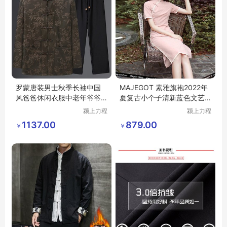
罗蒙唐装男士秋季长袖中国
MAJEGOT 素雅旗袍2022年
风爸爸休闲衣服中老年爷爷
夏复古小个子清新蓝色文艺
喜庆婚宴套装
粉色气质连衣裙
颍上力程
颍上力程
仪器设备
仪器设备
1137.00
879.00
￥
￥
有限公司
有限公司