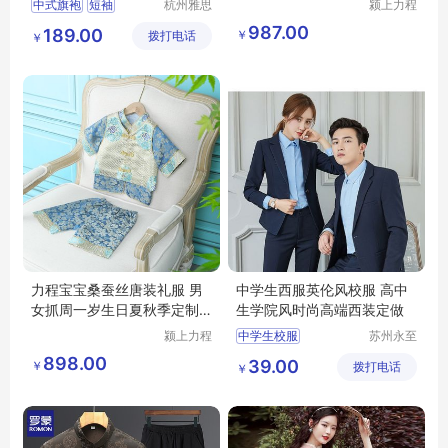
中式旗袍
短袖
杭州雅思
颍上力程
特纺织服
仪器设备
国风职业连衣裙
987.00
189.00
￥
拨打电话
饰有限公
有限公司
￥
楼部珠宝店
司
刺绣工作服
力程宝宝桑蚕丝唐装礼服 男
中学生西服英伦风校服 高中
女抓周一岁生日夏秋季定制
生学院风时尚高端西装定做
婴儿装
颍上力程
中学生校服
苏州永至
仪器设备
诚服饰有
高中生校服
898.00
39.00
￥
有限公司
拨打电话
限公司
￥
初中生校服
大学生校服
学生班服