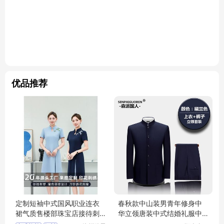
优品推荐
定制短袖中式国风职业连衣
春秋款中山装男青年修身中
裙气质售楼部珠宝店接待刺
华立领唐装中式结婚礼服中
绣旗袍工作服
国风西服套装