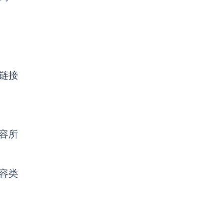
链接
内容所
容类
。