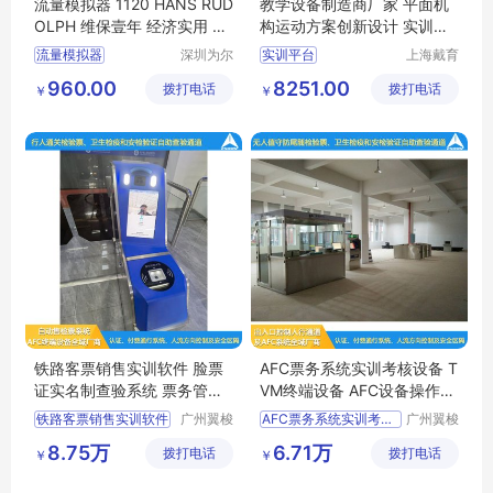
流量模拟器 1120 HANS RUD
教学设备制造商厂家 平面机
OLPH 维保壹年 经济实用 新
构运动方案创新设计 实训平
品上市
台 可定制学习
流量模拟器
深圳为尔
实训平台
上海戴育
康科技有
科教仪器
HANSRUDOLPH1120
平面机构动态参数实训装置
960.00
8251.00
拨打电话
限公司
拨打电话
设备有限
￥
￥
美国HANSRUDOLPH
空间机构动态参数实训装置
公司
平面机构运动方案创新设计实验平台
空间机构创新设计拼装实训平台
铁路客票销售实训软件 脸票
AFC票务系统实训考核设备 T
证实名制查验系统 票务管理
VM终端设备 AFC设备操作实
实训实践设备
操培训
铁路客票销售实训软件
广州翼梭
AFC票务系统实训考核设备
广州翼梭
电子科技
电子科技
脸票证实名制查验系统
TVM终端设备
8.75万
6.71万
拨打电话
有限公司
拨打电话
有限公司
￥
￥
票务管理实训实践设备
AFC设备操作实操培训
铁路客票实训系统
票务设备操作实操培训