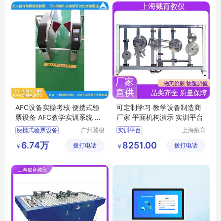
铁路票务实训系统
售检票设备操作实操培训
AFC设备实操考核 便携式验
可定制学习 教学设备制造商
票设备 AFC教学实训系统 票
厂家 平面机构演示 实训平台
务实操模块
便携式验票设备
广州翼梭
实训平台
上海戴育
电子科技
科教仪器
AFC设备实操考核
空间机构运动方案创新设计实验台
6.74万
8251.00
拨打电话
有限公司
拨打电话
设备有限
￥
￥
AFC教学实训系统
空间机构演示实验台
公司
自动售检票实操考核
三维创新机构演示实验装置
票务实操模块
空间机构创新设计搭接实训装置