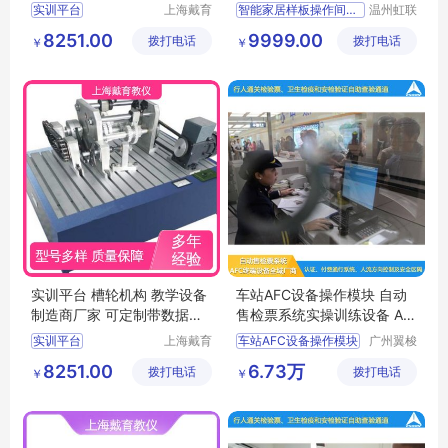
合及演示
学装置
实训平台
上海戴育
智能家居样板操作间操作实训
温州虹联
科教仪器
科教设备
平面机构动态参数实训台
智能家居样板操作间操作实训实验
8251.00
9999.00
拨打电话
设备有限
拨打电话
有限公司
￥
￥
三维创新机构演示实训台
智能家居样板操作间操作实训教学
公司
平面机构创新设计搭接实训平台
智能家居样板操作间操作实训设备
平面机构运动方案创新设计实验台
智能家居样板操作间操作实训装置
实训平台 槽轮机构 教学设备
车站AFC设备操作模块 自动
制造商厂家 可定制带数据采
售检票系统实操训练设备 AF
集
C智能票务装置
实训平台
上海戴育
车站AFC设备操作模块
广州翼梭
科教仪器
电子科技
槽轮机构运动方案实训平台
自动售检票系统实操训练设备
8251.00
6.73万
拨打电话
设备有限
拨打电话
有限公司
￥
￥
槽轮机构实验台
AFC智能票务装置
公司
槽轮机构创意设计实训台
AFC系统实操训练设备
槽轮机构运动方案实验装置
票务系统实操训练设备