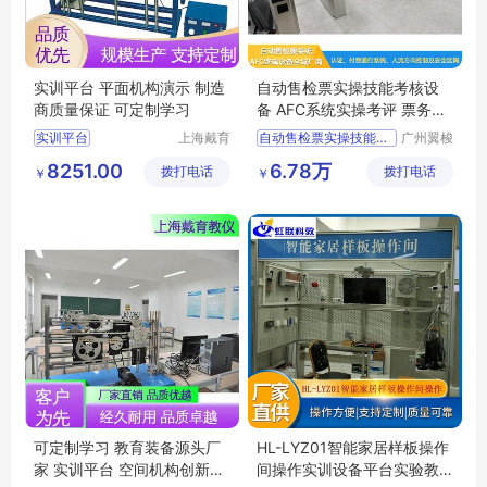
实训平台 平面机构演示 制造
自动售检票实操技能考核设
商质量保证 可定制学习
备 AFC系统实操考评 票务考
核评价设备
实训平台
上海戴育
自动售检票实操技能考核设备
广州翼梭
科教仪器
电子科技
三维创新机构演示实训平台
AFC系统实操考评
8251.00
6.78万
拨打电话
设备有限
拨打电话
有限公司
￥
￥
平面机构创新组合设计实训平台
票务考核评价设备
公司
空间机构创新组合及演示实验平台
AFC实操技能考核设备
空间机构动态参数实验装置
票务实操技能考核设备
可定制学习 教育装备源头厂
HL-LYZ01智能家居样板操作
家 实训平台 空间机构创新组
间操作实训设备平台实验教