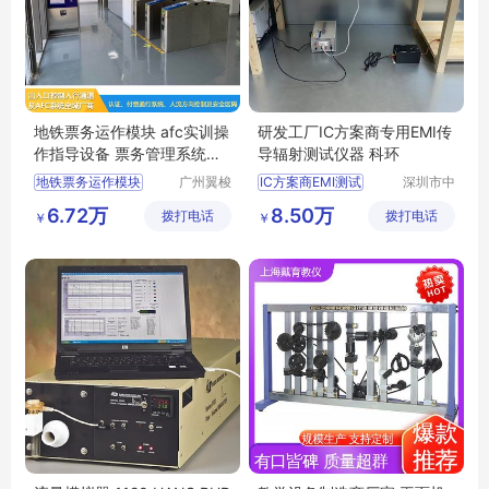
地铁票务运作模块 afc实训操
研发工厂IC方案商专用EMI传
作指导设备 票务管理系统培
导辐射测试仪器 科环
训设备
地铁票务运作模块
广州翼梭
IC方案商EMI测试
深圳市中
电子科技
科世纪电
afc实训操作指导设备
6.72万
8.50万
拨打电话
有限公司
拨打电话
子有限公
￥
￥
票务管理系统培训设备
司
地铁票务实训设备
地铁afc实训设备