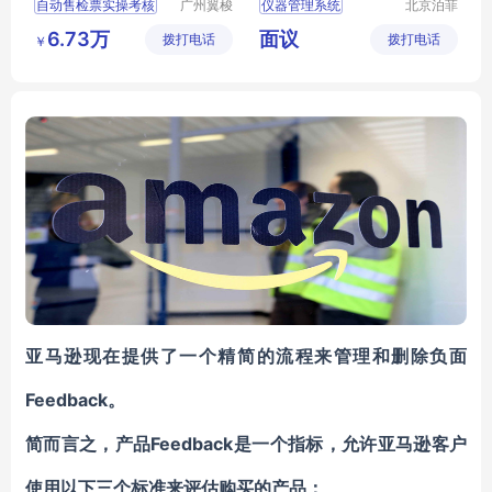
自动售检票实操考核
广州翼梭
仪器管理系统
北京泊菲
电子科技
莱科技有
车站票务管理系统
实验室仪器管理系统
6.73万
面议
拨打电话
有限公司
拨打电话
限公司
￥
地铁afc系统实操训练设备
设备全生命周期管控
地铁票务系统实操训练设备
设备管理软件
ZP
地铁自动售检票系统实操训练设备
LMSI
亚马逊现在提供了一个精简的流程来管理和删除负面
Feedback。
简而言之，产品Feedback是一个指标，允许亚马逊客户
使用以下三个标准来评估购买的产品：