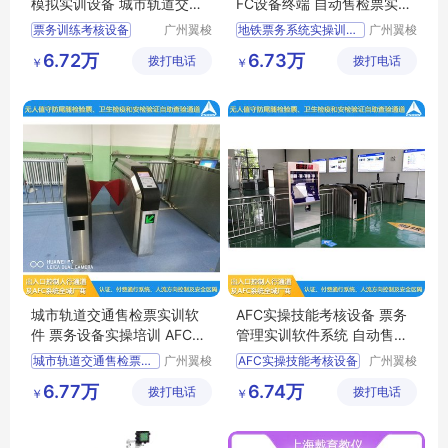
模拟实训设备 城市轨道交通
FC设备终端 自动售检票实训
票务运作模块
系统设备
票务训练考核设备
广州翼梭
地铁票务系统实操训练设备
广州翼梭
电子科技
电子科技
AFC教学模拟实训设备
AFC设备终端
6.72万
6.73万
拨打电话
有限公司
拨打电话
有限公司
￥
￥
城市轨道交通票务运作模块
自动售检票实训系统设备
城市轨道交通票务实训设备
地铁AFC系统实操训练设备
AFC票务实训设备
地铁自动售检票系统实操训练设备
城市轨道交通售检票实训软
AFC实操技能考核设备 票务
件 票务设备实操培训 AFC实
管理实训软件系统 自动售票
操训练设备
系统实训
城市轨道交通售检票实训软件
广州翼梭
AFC实操技能考核设备
广州翼梭
电子科技
电子科技
票务设备实操培训
票务管理实训软件系统
6.77万
6.74万
拨打电话
有限公司
拨打电话
有限公司
￥
￥
AFC实操训练设备
自动售票系统实训
票务实操训练设备
票务实操考核设备
售检票实操训练设备
自动售检票实操考核设备