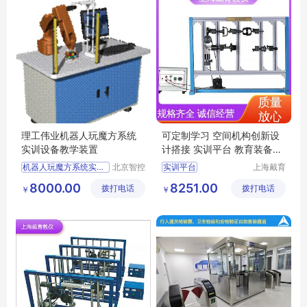
理工伟业机器人玩魔方系统
可定制学习 空间机构创新设
实训设备教学装置
计搭接 实训平台 教育装备源
头厂家
机器人玩魔方系统实训设备
北京智控
实训平台
上海戴育
理工伟业
科教仪器
机器人玩魔方系统实训装置
平面机构创新设计拼装实训平台
8000.00
8251.00
拨打电话
科教设备
拨打电话
设备有限
￥
￥
机器人玩魔方系统实训平台
空间机构运动方案创新设计实验平台
有限公司
公司
机器人玩魔方系统实训室方案
空间机构动态参数实训台
机器人玩魔方系统实训考核设备
平面机构动态参数实验装置