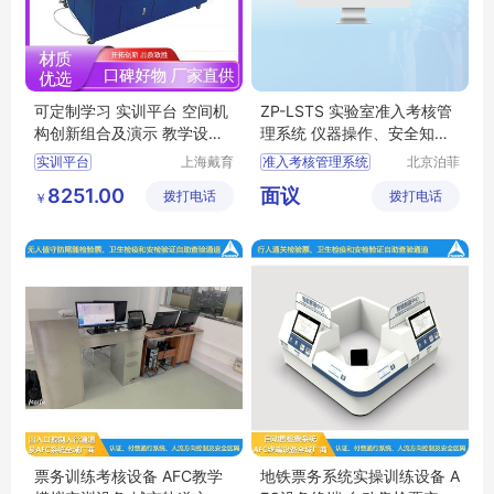
可定制学习 实训平台 空间机
ZP-LSTS 实验室准入考核管
构创新组合及演示 教学设备
理系统 仪器操作、安全知识
制造商厂家
培训及考核
实训平台
上海戴育
准入考核管理系统
北京泊菲
科教仪器
莱科技有
空间机构运动方案创新设计实验装置
实验室准入考核系统
8251.00
面议
拨打电话
设备有限
拨打电话
限公司
￥
空间机构动态参数实训台
准入考核管理
公司
平面机构创新组合设计实训平台
安全知识培训系统
平面机构动态参数实训装置
票务训练考核设备 AFC教学
地铁票务系统实操训练设备 A