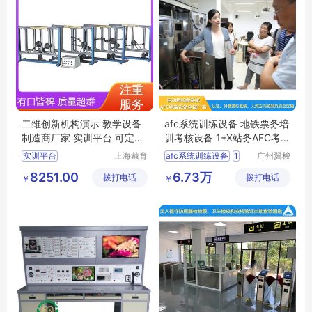
二维创新机构演示 教学设备
afc系统训练设备 地铁票务培
制造商厂家 实训平台 可定制
训考核设备 1+X站务AFC考评
学习
设备
实训平台
上海戴育
afc系统训练设备
1
广州翼梭
科教仪器
电子科技
平面机构运动方案创新设计实验平台
X站务AFC考评设备
8251.00
6.73万
拨打电话
设备有限
拨打电话
有限公司
￥
￥
空间机构创新组合及演示实验装置
地铁票务培训考核设备
公司
平面机构运动设计实验装置
afc系统考核设备
空间机构创新设计拼装实训平台
地铁票务考评设备