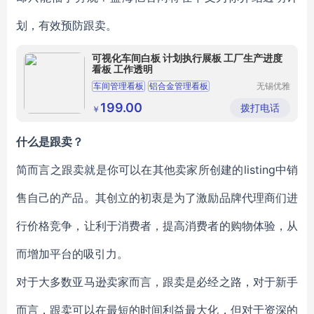
划，有效预防跟卖。
可视化车间白板 计划执行展板 工厂生产进度
看板 工作透明
车间管理看板
铝合金管理看板
无锡优雅
办公文教
车间生产看板
看板
车间看板
用品有限
199.00
拨打电话
￥
公司
什么是跟卖？
简而言之跟卖就是你可以在其他卖家所创建的listing中销
售自己的产品。其创立的初衷是为了激励品牌代理商们进
行价格竞争，让利于消费者，提高消费者的购物体验，从
而增加平台的吸引力。
对于大多数亚马逊卖家而言，跟卖是必经之路，对于新手
而言，跟卖可以在最短的时间利益最大化，但对于资深的