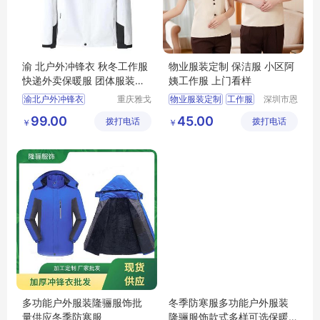
渝 北户外冲锋衣 秋冬工作服
物业服装定制 保洁服 小区阿
快递外卖保暖服 团体服装刺
姨工作服 上门看样
绣logo
渝北户外冲锋衣
重庆雅戈
物业服装定制
工作服
深圳市恩
丹盾服饰
泉服饰有
秋冬工作服
工程服
保洁服
99.00
45.00
拨打电话
有限公司
拨打电话
限公司
￥
￥
快递外卖保暖服
保安做驯服
团体服装刺绣logo
多功能户外服装隆骊服饰批
冬季防寒服多功能户外服装
量供应冬季防寒服
隆骊服饰款式多样可选保暖