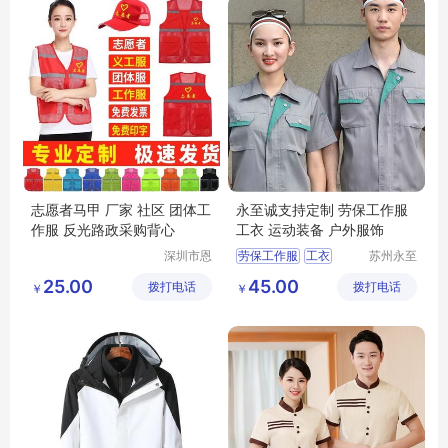
志愿者马甲 厂家 社区 团体工
永至诚支持定制 劳保工作服
作服 反光路政采购背心
工衣 运动装备 户外服饰
深圳市恩
劳保工作服
工衣
苏州永至
泉服饰有
诚服饰有
运动装备
户外服饰
25.00
45.00
拨打电话
限公司
拨打电话
限公司
￥
￥
工作服定制