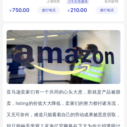
上海悦乾
卫生应急服装
杭州妙翔
实业有限
医疗科技
应急队员服装
MX
750.00
210.00
拨打电话
公司
拨打电话
有限公司
￥
￥
YJF01
应急救援服装
中国卫生户外服装
亚马逊卖家们有一个共同的心头大患，那就是产品被跟
卖，listing的价值大大降低，卖家们的努力都付诸东流，
又无可奈何，难道只能看着自己的劳动成果被恶意窃取，
却只能袖手旁观？蓝海亿官网将在下文为你介绍透明计