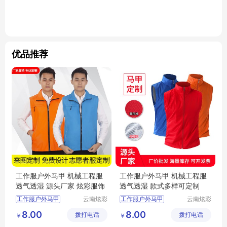
优品推荐
工作服户外马甲 机械工程服
工作服户外马甲 机械工程服
透气透湿 源头厂家 炫彩服饰
透气透湿 款式多样可定制
工作服户外马甲
云南炫彩
工作服户外马甲
云南炫彩
商贸有限
商贸有限
工作服户外马甲厂家
工作服户外马甲厂家
8.00
8.00
拨打电话
公司
拨打电话
公司
￥
￥
工作服户外马甲价格
工作服户外马甲价格
机械工程服
机械工程服