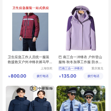
机械工程服厂家
机械工程服厂家
卫生应急工作人员统一服装
巴 南三合一冲锋衣 户外登山
救援救灾户外冲锋衣裤马甲
服饰 秋冬加厚工作服 防水透
背心
气工装
上海悦乾
巴南三合一冲锋衣
重庆雅戈
实业有限
丹盾服饰
户外登山服饰
800.00
135.00
拨打电话
公司
拨打电话
有限公司
￥
￥
秋冬加厚工作服
防水透气工作服