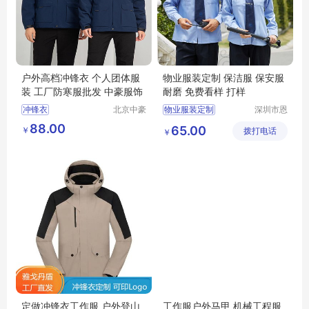
户外高档冲锋衣 个人团体服
物业服装定制 保洁服 保安服
装 工厂防寒服批发 中豪服饰
耐磨 免费看样 打样
冲锋衣
北京中豪
物业服装定制
深圳市恩
伟业服装
泉服饰有
物业保洁服
88.00
65.00
￥
有限公司
拨打电话
限公司
￥
物业工程服
物业服装
职业装
定做冲锋衣工作服 户外登山
工作服户外马甲 机械工程服