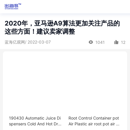
2020年，亚马逊A9算法更加关注产品的
这些方面！建议卖家调整
蓝海亿观网/ 2022-03-07
1041
12
190430 Automatic Juice Di
Root Control Container pot
spensers Cold And Hot Drin
Air Plastic air root pot air pr
king Machine
uned pot control the root c