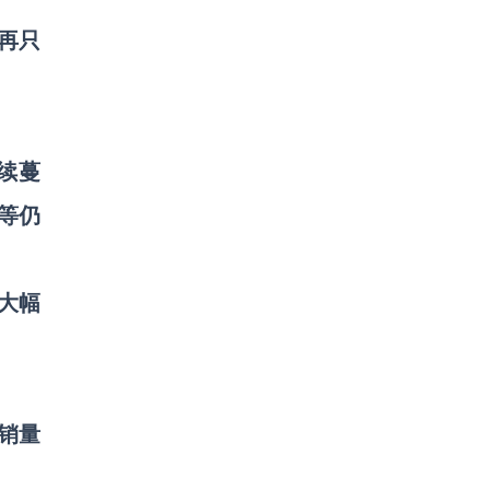
不再只
续蔓
等仍
大幅
销量