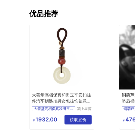
优品推荐
大善堂高档保真和田玉平安扣挂
铜葫芦
件汽车钥匙扣男女包挂饰创意送
坠后视
礼物
大善堂高档保真和田玉平安
颍上星源
科技发展
有限公司
1932.00
476
获取底价
￥
￥