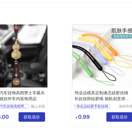
汽车挂饰高档男士车载吊
伟业达模具定制液态硅胶挂绳
镜挂件车内装饰用品
长款挂脖硅胶绳 相机创意弹力
绳
铜葫芦汽车挂饰高档男士车
颍上乐投
伟业达硅胶手机挂绳
深圳市
科技发展
业达科
U盘环保硅胶弹力绳定制加工厂家
有限公司
有限公
.00
0.99
获取底价
获取底价
伟业达模具定制液态硅胶挂绳
￥
长款挂脖硅胶绳
相机创意弹力挂绳