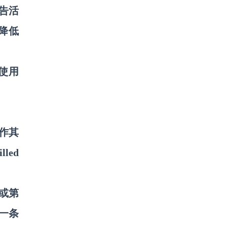
告活
降低
用使用
操作其
lled
或第
一条