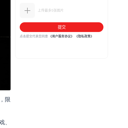
，限
戏、