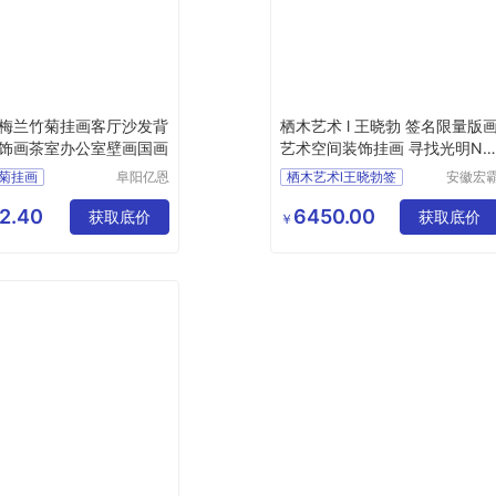
梅兰竹菊挂画客厅沙发背
栖木艺术 l 王晓勃 签名限量版
饰画茶室办公室壁画国画
艺术空间装饰挂画 寻找光明NO
3
菊挂画
阜阳亿恩
栖木艺术l王晓勃签
安徽宏
仪器设备
机械设
菊挂画行情
有限公司
有限公
2.40
6450.00
装饰画
获取底价
获取底价
￥
厂家直销