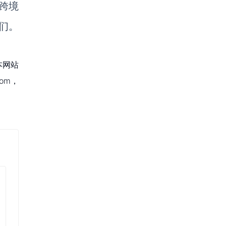
跨境
们。
本网站
om，