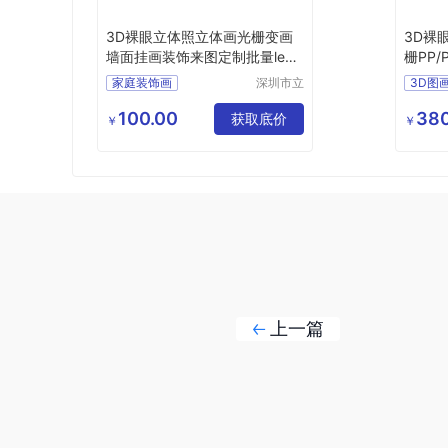
3D裸眼立体照立体画光栅变画
3D裸
墙面挂画装饰来图定制批量lenti
栅PP/
cular
nticula
家庭装饰画
深圳市立
3D图
体久久科
现代简约挂画
三维立
技有限公
100.00
380
墙面挂画装饰
获取底价
现代简
￥
￥
司
定制3D立体画
三维立
客厅装饰画
3D立
上一篇