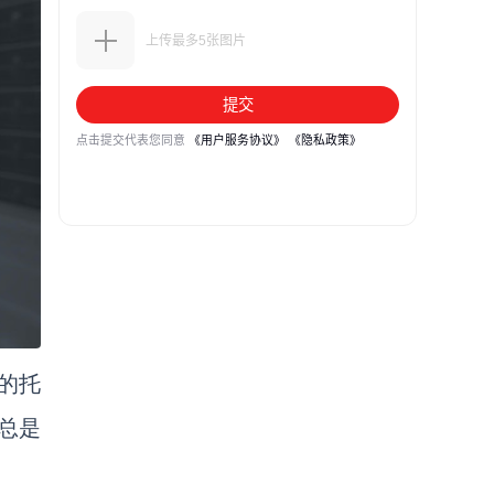
时的托
总是