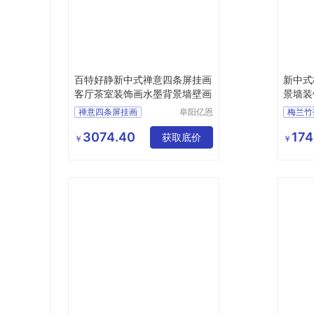
百特好静新中式禅意四条屏挂画
新中式
客厅茶室装饰画水墨背景墙壁画
景墙装
禅意四条屏挂画
阜阳亿恩
梅兰竹
仪器设备
禅意四条屏挂画行情
梅兰竹
有限公司
3074.40
174
挂画
装饰画
获取底价
挂画
￥
￥
装饰画厂家直销
装饰画