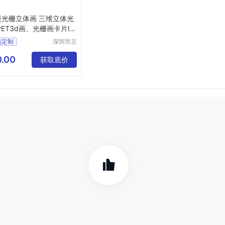
眼光栅立体画 三维立体光
PET3d画、光栅画卡片le
r
画定制
深圳市立
体久久科
体图定制
技有限公
.00
约挂画
获取底价
司
体画厂家
体画