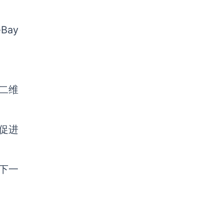
Bay
货二维
促进
下一
了