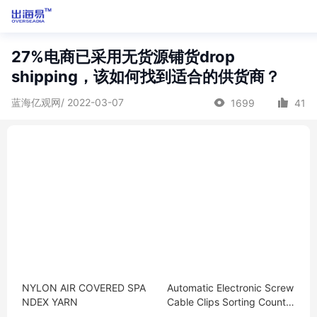
27%电商已采用无货源铺货drop
shipping，该如何找到适合的供货商？
蓝海亿观网/ 2022-03-07
1699
41
NYLON AIR COVERED SPA
Automatic Electronic Screw
NDEX YARN
Cable Clips Sorting Countin
g Bagging Packing Machin