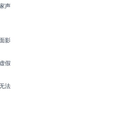
卖家声
面影
虚假
无法