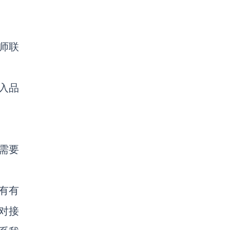
师联
入品
约需要
有有
对接