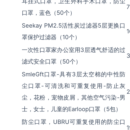
耳挂式口罩，卫生外科手术口罩，防尘
7
口罩，蓝色（50个）
Seekay PM2.5活性炭过滤器5层更换口
1
罩保护过滤器（10个）
一次性口罩家办公室用3层透气舒适的过
3
滤式安全口罩（50个）
SmleGft口罩-具有3层太空棉的中性防
尘口罩-可清洗和可重复使用-防止灰
2
尘，花粉，宠物皮屑，其他空气污染-男
士，女士，儿童的Earloop口罩（5包）
防尘口罩，UBRU可重复使用的防尘口
1