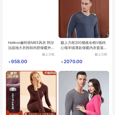
Helikon赫利肯M65风衣 阿尔
颍上力程200规格全棉V领鸡
法战地大衣拆卸内胆保暖外
心领羊绒薄款保暖内衣套装
套战术风衣
秋冬季打底
颍上力程
颍上力程
仪器设备
仪器设备
958.00
2070.00
￥
￥
有限公司
有限公司