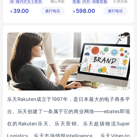
保
暖内衣女士套装
佛山市欧
套服
内衣
保暖套服
天津滨海
盛服饰科
亚太床垫
秋衣秋裤保暖内衣
秋衣秋裤
保暖衣
39.00
598.00
拨打电话
技有限公
拨打电话
有限公司
￥
￥
内衣套装
司
恒温长袖长裤发热保
暖内
衣
保暖内衣
乐天Rakuten成立于1997年，是日本最大的电子商务平
台。乐天创建了一条属于它的商业网络——ebates即现
在的Rakuten乐天、乐天营销、乐天超级物流Super
Logistics、乐天市场情报Intelligence、 乐天Viber-to