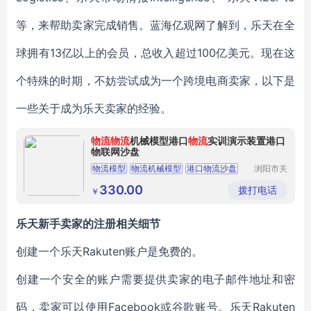
等，来帮助卖家完成销售。蓝海亿观网了解到，乐天在全
球拥有13亿以上的会员，总收入超过100亿美元。现在这
个特殊的时期，不妨尝试成为一个跨境电商卖家，以下是
一些关于成为乐天卖家的经验。
物流
物流
机械模型港口
物流
实训演示装置港口
物联网沙盘
物流模型
物流机械模型
港口物流沙盘
浏阳市关
口椰金福
三维设备
半剖模型
工艺品厂
330.00
拨打电话
￥
乐天新手卖家的注册相关细节
创建
一个乐天Rakuten账户是免费的。
创建一个安全的账户需要提供卖家的电子邮件地址和密
码，卖家可以使用Facebook或谷歌账号。乐天Rakuten