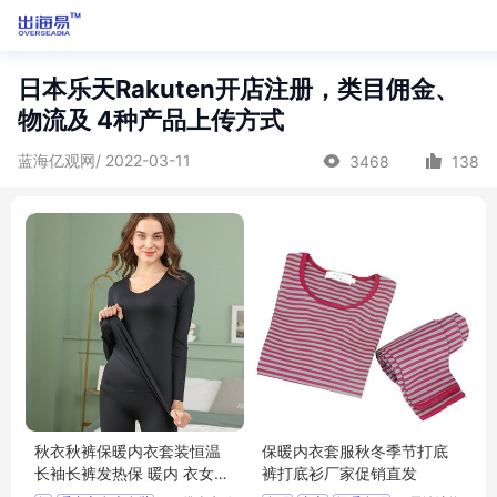
日本乐天Rakuten开店注册，类目佣金、
物流及 4种产品上传方式
蓝海亿观网/ 2022-03-11
3468
138
秋衣秋裤保暖内衣套装恒温
保暖内衣套服秋冬季节打底
长袖长裤发热保 暖内 衣女士
裤打底衫厂家促销直发
套 装