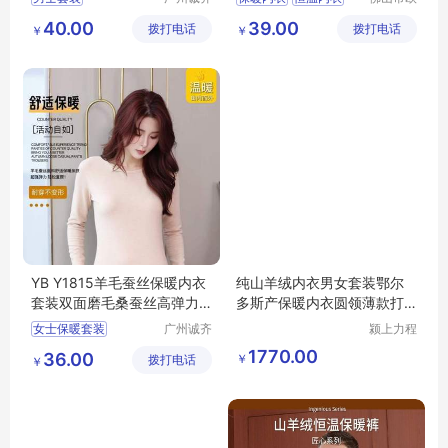
服饰有限
盛服饰科
恒温发热内衣
40.00
39.00
拨打电话
公司
拨打电话
技有限公
￥
￥
恒温秋衣秋裤
司
恒温内衣厂家
YB Y1815羊毛蚕丝保暖内衣
纯山羊绒内衣男女套装鄂尔
套装双面磨毛桑蚕丝高弹力
多斯产保暖内衣圆领薄款打
批发
底衫秋衣裤冬
女士保暖套装
广州诚齐
颍上力程
服饰有限
仪器设备
1770.00
36.00
￥
拨打电话
公司
有限公司
￥