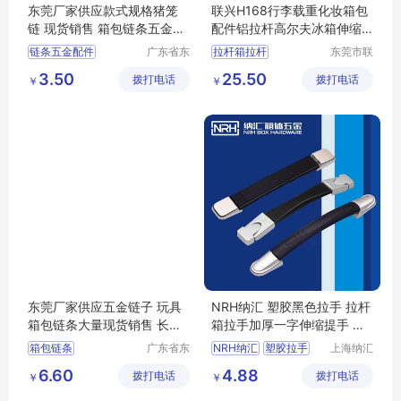
东莞厂家供应款式规格猪笼
联兴H168行李载重化妆箱包
链 现货销售 箱包链条五金配
配件铝拉杆高尔夫冰箱伸缩
件批发定制
电源推车拉杆
链条五金配件
广东省东
拉杆箱拉杆
东莞市联
莞市长安
兴箱包配
箱包拉杆轮子
3.50
25.50
拨打电话
镇锦厦社
拨打电话
件有限公
￥
￥
拉杆箱脚轮
箱包拉杆
区锦新街
司
载重拉杆
5巷2号
东莞厂家供应五金链子 玩具
NRH纳汇 塑胶黑色拉手 拉杆
箱包链条大量现货销售 长短
箱拉手加厚一字伸缩提手 旅
定做
行箱箱包配件
箱包链条
广东省东
NRH纳汇
塑胶拉手
上海纳汇
莞市长安
五金制品
拉杆箱拉手
6.60
4.88
拨打电话
镇锦厦社
拨打电话
有限公司
￥
￥
加厚一字伸缩提手
区锦新街
旅行箱箱包配件