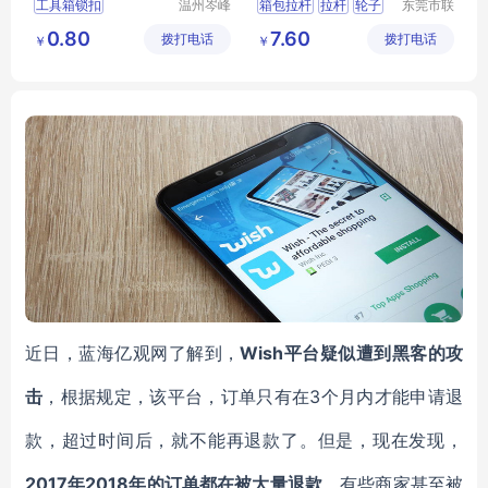
工具箱锁扣
温州岑峰
箱包拉杆
拉杆
轮子
东莞市联
五金有限
兴箱包配
箱包不锈钢锁扣
拉杆箱拉杆
箱包配件
0.80
7.60
拨打电话
公司
拨打电话
件有限公
￥
￥
箱包扣
箱包配件
司
箱包锁扣
近日，蓝海亿观网了解到，
Wish平台疑似遭到黑客的攻
击
，根据规定，该平台，订单只有在3个月内才能申请退
款，超过时间后，就不能再退款了。但是，现在发现，
2017年2018年的订单都在被大量退款
，有些商家甚至被