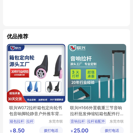
优品推荐
联兴W072拉杆箱包定向轮书
联兴H166外置载重三节音响
包音响脚轮静音户外推车背
拉杆批发伸缩铝箱包配件行
包万向轮子
李工具箱拉杆
箱包拉杆
拉杆
东莞市联
音响拉杆
拉杆箱配件
东莞市联
兴箱包配
兴箱包配
箱包脚轮
脚轮生产商
箱包配件
箱包拉杆
8.50
25.00
拨打电话
件有限公
拨打电话
件有限公
￥
￥
拉杆箱滑轮
行李箱轮子