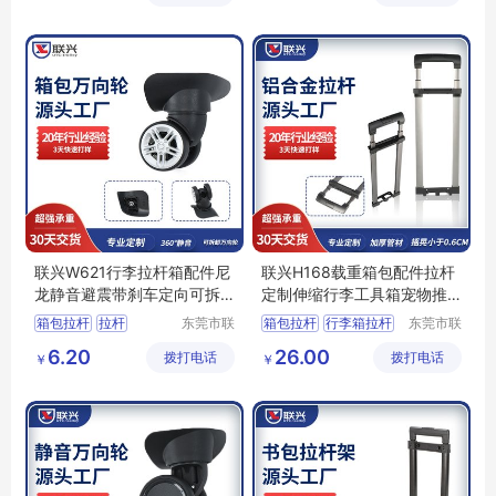
司
司
联兴W621行李拉杆箱配件尼
联兴H168载重箱包配件拉杆
龙静音避震带刹车定向可拆
定制伸缩行李工具箱宠物推
卸万向脚轮
车铝拉杆批发
箱包拉杆
拉杆
东莞市联
箱包拉杆
行李箱拉杆
东莞市联
兴箱包配
兴箱包配
行李箱轮子
拉杆箱配件
载重拉杆
6.20
26.00
拨打电话
件有限公
拨打电话
件有限公
￥
￥
拉杆箱配件
箱包配件拉杆
司
司
拉杆箱脚轮配件