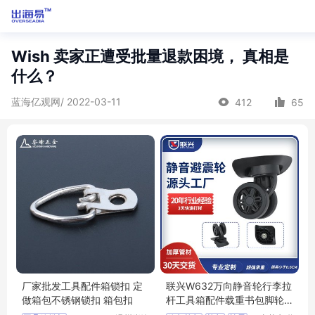
Wish 卖家正遭受批量退款困境， 真相是
什么？
蓝海亿观网/ 2022-03-11
412
65
厂家批发工具配件箱锁扣 定
联兴W632万向静音轮行李拉
做箱包不锈钢锁扣 箱包扣
杆工具箱配件载重书包脚轮
箱包避震滑轮