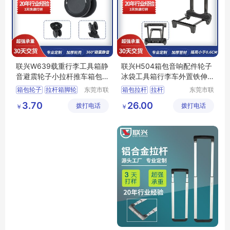
联兴W639载重行李工具箱静
联兴H504箱包音响配件轮子
音避震轮子小拉杆推车箱包
冰袋工具箱行李车外置铁伸
万向弹簧脚轮
缩推车拉杆架
箱包轮子
拉杆箱脚轮
东莞市联
箱包拉杆
拉杆
东莞市联
兴箱包配
兴箱包配
行李箱轮子
箱包脚轮
拉杆生产厂家
3.70
26.00
拨打电话
件有限公
拨打电话
件有限公
￥
￥
箱包配件
拉杆箱拉杆
司
司
书包拉杆架