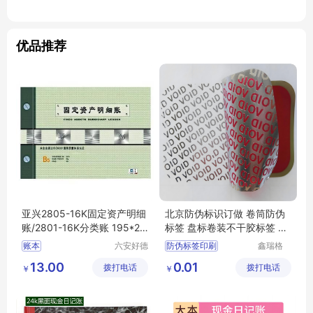
优品推荐
亚兴2805-16K固定资产明细
北京防伪标识订做 卷筒防伪
账/2801-16K分类账 195*27
标签 盘标卷装不干胶标签 防
3mm98张
伪标识印刷厂
账本
六安好德
防伪标签印刷
鑫瑞格
商贸有限
（固安）
定制卷筒不干胶标签
13.00
0.01
拨打电话
公司
拨打电话
科技有限
￥
￥
一物一码溯源防窜货系统
公司