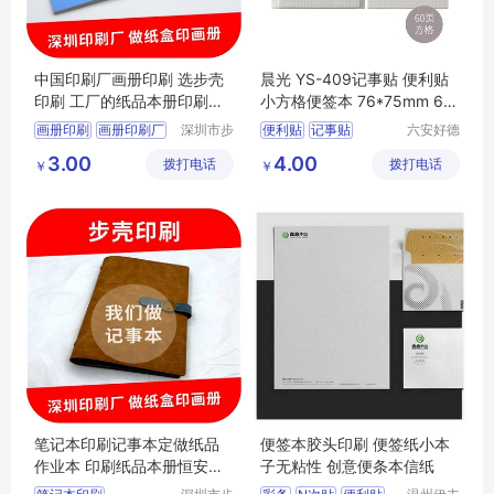
中国印刷厂画册印刷 选步壳
晨光 YS-409记事贴 便利贴
印刷 工厂的纸品本册印刷公
小方格便签本 76*75mm 60
司
页/本
画册印刷
画册印刷厂
深圳市步
便利贴
记事贴
六安好德
壳印刷有
商贸有限
东莞印刷厂
3.00
4.00
拨打电话
限公司
拨打电话
公司
￥
￥
纸品本册印刷公司
印刷画册
笔记本印刷记事本定做纸品
便签本胶头印刷 便签纸小本
作业本 印刷纸品本册恒安达
子无粘性 创意便条本信纸
工厂国内