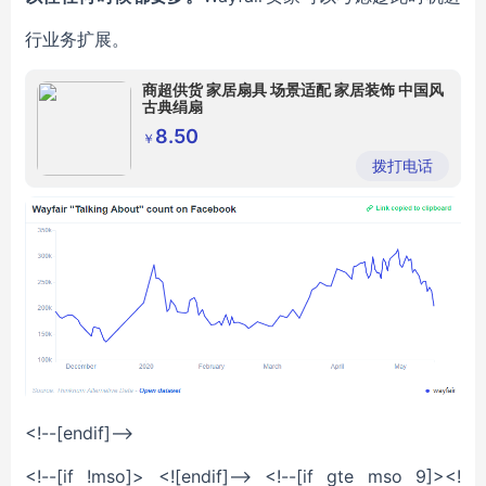
行业务扩展。
商超供货 家居扇具 场景适配 家居装饰 中国风
古典绢扇
8.50
￥
拨打电话
<!--[endif]-->
<!--[if !mso]> <![endif]--> <!--[if gte mso 9]><!