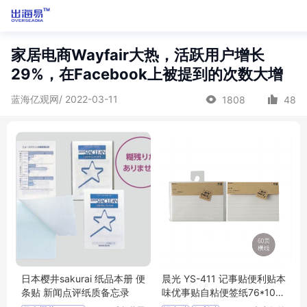
家居电商Wayfair大热，活跃用户增长
29%，在Facebook上被提到的次数大增
蓝海亿观网/ 2022-03-11
1808
48
日本樱井sakurai 纸品本册 便
晨光 YS-411 记事贴便利贴本
条贴 新闻点评纸质备忘录
味优事贴自粘便签纸76*101
mm-60页横线