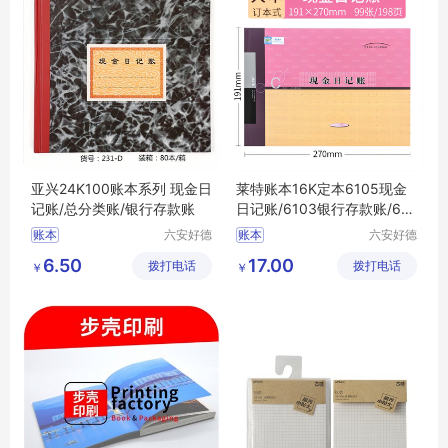
亚兴24K100账本系列 现金日
莱特账本16K定本6105现金
记账/总分类账/银行存款账
日记账/6103银行存款账/610
1总分类账
账本
六安好德
账本
六安好德
商贸有限
商贸有限
6.50
17.00
拨打电话
公司
拨打电话
公司
￥
￥