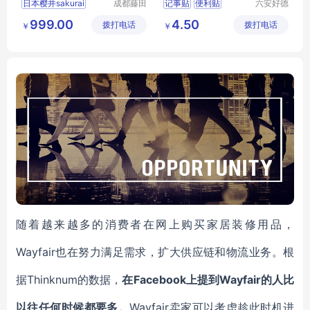
日本樱井sakurai
成都藤田
记事贴
便利贴
六安好德
科技有限
商贸有限
纸品本册
便条贴
999.00
4.50
拨打电话
公司
拨打电话
公司
￥
￥
随着越来越多的消费者在网上购买家居装修用品，
Wayfair也在努力满足需求，扩大供应链和物流业务。根
据Thinknum的数据，
在Facebook上提到Wayfair的人比
以往任何时候都要多。
Wayfair卖家可以考虑趁此时机进