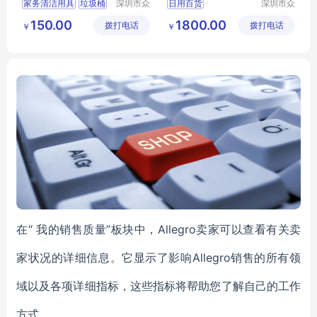
家务清洁用具
垃圾桶
深圳市众
日用百货
深圳市众
集环保科
集环保科
家务清洁用具
垃圾桶
150.00
1800.00
拨打电话
技有限公
拨打电话
技有限公
￥
￥
垃圾箱
家用垃圾桶
司
司
在“ 我的
销售质量”板块中，Allegro卖家可以查看有关卖
家状况的详细信息。它显示了影响Allegro销售的所有领
域以及各项详细指标，这些指标将帮助您了解自己的工作
方式。