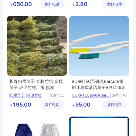
日用百货
垃圾桶
家务清洁用具
650.00
2.80
拨打电话
技有限公
拨打电话
有限公司
￥
￥
垃圾箱
家用垃圾桶
家务手套
司
长春扫帚苗子 金枝竹笛 金枝
BURRTEC百锐克Barcute家
苗子 环卫竹枝厂家 批发
用牙刷式清洁刷子BY0726G
扫帚苗子
环卫竹枝
长春市二
BURRTEC百锐克Barcute牙刷式刷子BY0726G
深圳市杉
道区北腾
本贸易有
金枝竹笛
厂家直销
供应
日用百货
195.00
55.00
拨打电话
五金产品
拨打电话
限公司
￥
￥
金枝苗子
家务清洁用具
批发处
其他家务清洁用具