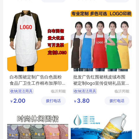
司
司
公共垃圾桶
白布围裙定制广告白色面粉
批发广告红围裙桃皮绒布围
食品厂卫生工作棉布加厚印lo
裙定制logo宣传促销礼品宣
go
传系带小围裙
收纳清洁用具
临沂邦能
收纳清洁用具
临沂邦能
劳保用品
劳保用品
家务清洁用具
家务清洁用具
2.00
3.80
拨打电话
有限公司
拨打电话
有限公司
￥
￥
家务围裙
袖套
家务围裙
袖套