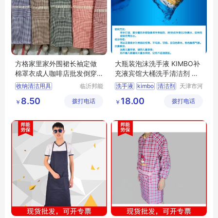
方格家里家外围裙长袖定做
大瓶装泡沫洗手液 KIMBO补
棉罩衣成人咖啡店批发倒穿
充液宾馆大桶洗手清洁剂 超
衣劳保工作服
洁亮DFF010
收纳清洁用具
临沂邦能
洗手液
kimbo
清洁剂
天津市河
劳保用品
西区白云
家务清洁用具
dff010
8.50
18.00
拨打电话
有限公司
拨打电话
清洁用品
￥
￥
家务围裙
袖套
商行