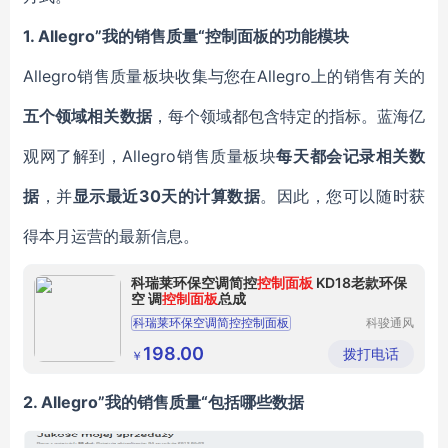
1.
Allegro”
我的销售质量“控制面板的功能模块
Allegro销售质量板块收集与您在Allegro上的销售有关的
五个领域相关数据
，每个领域都包含特定的指标。蓝海亿
观网了解到，Allegro销售质量板块
每天都会记录相关数
据
，并
显示最近30天的计算数据
。因此，您可以随时获
得本月运营的最新信息。
科瑞莱环保空调简控
控制面板
KD18老款环保
空 调
控制面板
总成
科瑞莱环保空调简控控制面板
科骏通风
设备（东
环保空调配件
空调配件
莞）有限
198.00
拨打电话
￥
公司
环保空调简控控制面板
2.
Allegro”
我的销售质量“包括哪些数据