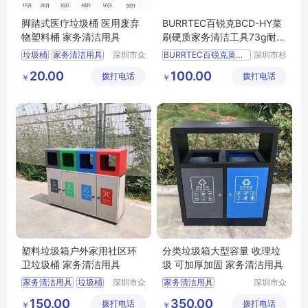
脚踏式医疗垃圾桶 医用废弃
BURRTEC百锐克BCD-HY菜
物塑料桶 家务清洁用具
刷硬质家务清洁工具73g耐热
140°C
垃圾桶
家务清洁用具
深圳市众
BURRTEC百锐克菜刷硬BCD
深圳市杉
集环保科
本贸易有
HY
供应
日用百货
20.00
100.00
拨打电话
技有限公
拨打电话
限公司
￥
￥
家务清洁用具
司
其他家务清洁用具
塑料垃圾箱户外家用社区环
分类垃圾箱大型容量 收理垃
卫垃圾桶 家务清洁用具
圾 可加厚加固 家务清洁用具
家务清洁用具
垃圾桶
深圳市众
家务清洁用具
深圳市众
集环保科
集环保科
塑料垃圾箱
日用百货
垃圾桶
150.00
350.00
拨打电话
技有限公
拨打电话
技有限公
￥
￥
家用垃圾桶