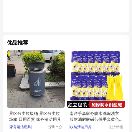
优品推荐
景区分类垃圾桶 景区分类垃
南洋手套家务防水洗碗洗衣
圾箱 日用百货 家务清洁用具
服耐油耐酸碱劳保手套黄色
乳胶
家务清洁用具
深圳市众
收纳清洁用具
临沂邦能
集环保科
劳保用品