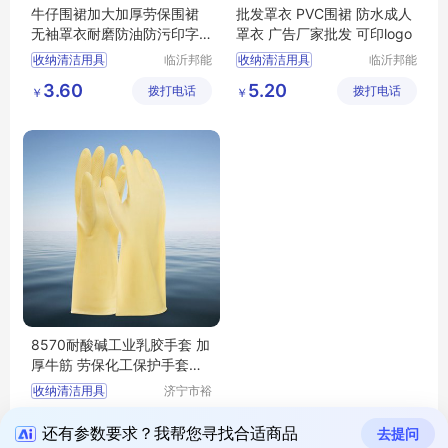
牛仔围裙加大加厚劳保围裙
批发罩衣 PVC围裙 防水成人
无袖罩衣耐磨防油防污印字lo
罩衣 广告厂家批发 可印logo
go
收纳清洁用具
临沂邦能
收纳清洁用具
临沂邦能
劳保用品
劳保用品
家务清洁用具
家务清洁用具
3.60
5.20
拨打电话
有限公司
拨打电话
有限公司
￥
￥
家务围裙
袖套
家务围裙
袖套
8570耐酸碱工业乳胶手套 加
厚牛筋 劳保化工保护手套抗
酸碱
收纳清洁用具
济宁市裕
泽工业科
家务清洁用具
5.80
拨打电话
技有限公
￥
家务手套
还有参数要求？我帮您寻找合适商品
去提问
司