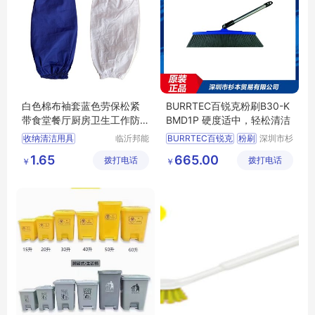
白色棉布袖套蓝色劳保松紧
BURRTEC百锐克粉刷B30-K
带食堂餐厅厨房卫生工作防
BMD1P 硬度适中，轻松清洁
护布套袖
收纳清洁用具
临沂邦能
BURRTEC百锐克
粉刷
深圳市杉
劳保用品
本贸易有
家务清洁用具
B30
KBMD1P
1.65
665.00
拨打电话
有限公司
拨打电话
限公司
￥
￥
家务围裙
袖套
家务清洁用具
日用品