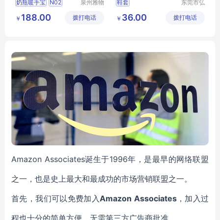
奶瓶暖手宝
N02
泉州雅物
鞋套
东莞市弘
贸易有限
维净化科
公司开工活动
188.00
36.00
拨打电话
公司
拨打电话
技有限公
￥
￥
商务礼品
MY
HK
T
司
77
Amazon Associates诞生于1996年，是最早的网络联盟
之一，也是史上最大和最成功的市场营销联盟之一。
首先，我们可以免费加入
Amazon Associates
，加入过
程也十分的简单方便，无需第三方广告商批准。