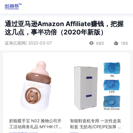
通过亚马逊Amazon Affiliate赚钱，把握
这几点，事半功倍（2020年新版）
蓝海亿观网/ 2022-03-07
685
185
奶瓶暖手宝 N02 雅物公司开
智能鞋套机专用 一次性盒装
工活动商务礼品 MY-HK-(T)-
鞋套 无纺布/CPE/PE加厚 低
77
筒 蓝色