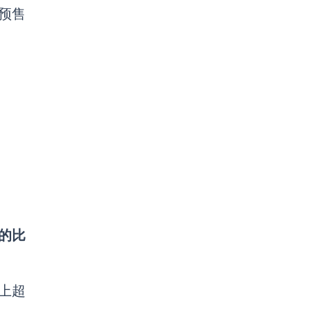
行预售
s的比
上超