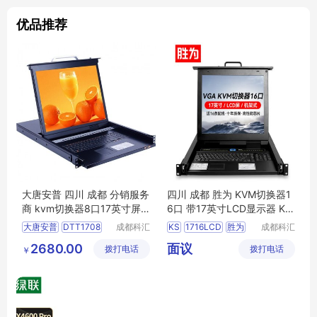
优品推荐
大唐安普 四川 成都 分销服务
四川 成都 胜为 KVM切换器1
商 kvm切换器8口17英寸屏v
6口 带17英寸LCD显示器 KS
ga四合一多电脑切换 含13%
-1716LCD
大唐安普
DTT1708
成都科汇
KS
1716LCD
胜为
成都科汇
增票 五年质保 DTT1708（1
科技有限
科技有限
KVM切换器
2680.00
面议
拨打电话
公司
拨打电话
公司
7寸LED屏8口）
￥