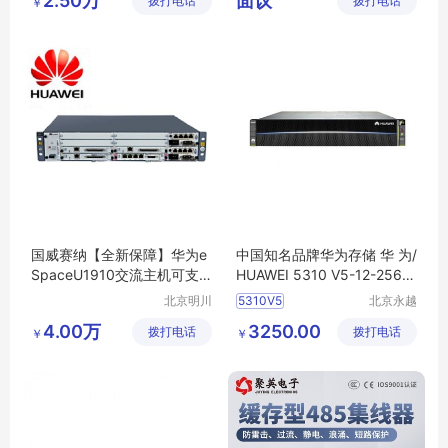
2.50万
面议
拨打电话
有限公司
拨打电话
公司
￥
管理方案 KL1516Ai
力登KVM多少钱
远程用户共享访问
力登KVM哪家好
16端口
KL1516Ai
力登KVM公司
国威赛纳【全新保障】华为e
中国知名品牌华为存储 华 为/
SpaceU1910交流主机可支
HUAWEI 5310 V5-12-256-A
持12模拟外线6
C
北京明川
5310V5
北京永越
欣业通讯
昌盛科技
2U双控SAS交流240高压直流
4.00万
3250.00
拨打电话
科技有限
拨打电话
有限公司
￥
￥
华为存储服务器
公司
华为存储