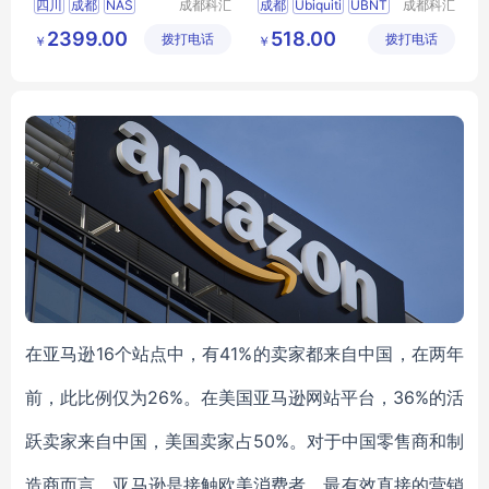
四川
成都
NAS
成都科汇
成都
Ubiquiti
UBNT
成都科汇
C+Poe电源
科技有限
科技有限
DH2600
绿联私有云
Loco5AC
Poe
2399.00
518.00
拨打电话
公司
拨打电话
公司
￥
￥
Nas网络存储服务器
在亚马逊16个站点中，有41%的卖家都来自中国，在两年
前，此比例仅为26%。在美国亚马逊网站平台，36%的活
跃卖家来自中国，美国卖家占50%。对于中国零售商和制
造商而言，亚马逊是接触欧美消费者，最有效直接的营销