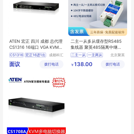
ATEN 宏正 四川 成都 总代理
二主一从多从缓存型RS485
CS1316 16端口 VGA KVM多
集线器 聚英485隔离中继器
电脑切换器 16进1出 CS1316
一主两从
CS1316
宏正16进1出
成都科汇
二主一从
一主两从
北京聚英
-AT-Z
科技有限
翱翔电子
宏正16口切换器
485隔离中继器
面议
138.00
拨打电话
公司
拨打电话
有限公司
￥
宏正CS1316
AT
Z
缓存型RS485集线器