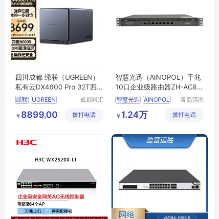
四川成都 绿联（UGREEN）
智慧光迅（AINOPOL）千兆
私有云DX4600 Pro 32T四盘
10口企业级路由器ZH-AC80
位Nas网络存储硬盘服务器相
行为管理异地组网宽带叠加
绿联
UGREEN
成都科汇
智慧光迅
AINOPOL
青岛清南
册备份电脑文件同步 手机平
多WAN路由器 ZH-AC200S
科技有限
科技有限
DX4600
Pro
32T
千兆10口企业级路由器
8899.00
1.24万
拨打电话
公司
拨打电话
公司
板扩容适用iPhone15
￥
推荐带机400终端
￥
绿联15754
四盘NAS
行为管理异地组网
四川成都
宽带叠加多WAN路由器