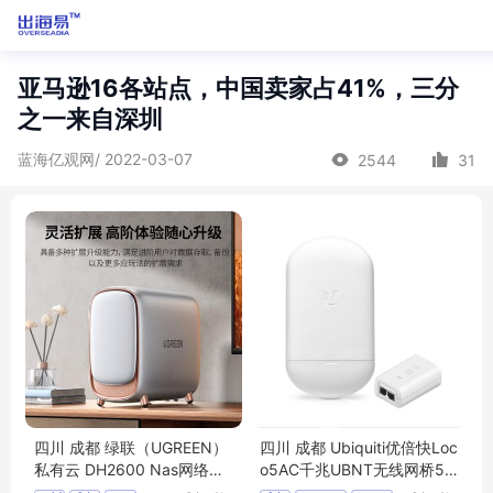
亚马逊16各站点，中国卖家占41%，三分
之一来自深圳
蓝海亿观网/ 2022-03-07
2544
31
四川 成都 绿联（UGREEN）
四川 成都 Ubiquiti优倍快Loc
私有云 DH2600 Nas网络存
o5AC千兆UBNT无线网桥5.8
储服务器 硬盘家庭个人云盘
G室外3公里wifi覆盖 Loco5A