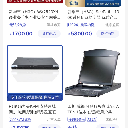
新华三（H3C）WX2520X-LI
新华三（H3C）SecPath L10
多业务千兆企业级安全网关A
00系列负载均衡器 优质产品
C无线控制器
全国发货
无线控制器
深圳市齐
L1000
负载均衡
北京盈富
天网络技
迈胜科技
新华三无线控制器
新华三
H3C
1700.00
5800.00
拨打电话
术有限公
拨打电话
发展有限
￥
￥
WX2520X
LI
司
公司
万兆上行
可管理64个AP需另配授权
Raritan力登KVM,支持局域
四川 成都 分销服务商 宏正 A
网,广域网,调制解调器,互联网
TEN 1位本地/远程用户共享
访问服务器
访问16端口Cat 5双滑轨LCD
力登KVM价格
北京宏晟
分销服务商
ATEN
成都科汇
KVM over IP切换器远程电脑
信息科技
科技有限
力登KVM报价
1位本地