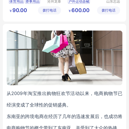
体育用品
赛事用品
沧州龙泰
户外运动器械
山东志远
体育器材
教学设备
体育垫子
比赛用品
健身器材
健身路径
90.00
600.00
拨打电话
有限公司
拨打电话
有限公司
￥
￥
垫子作用
从2009年淘宝推出购物狂欢节活动以来，电商购物节已
经演变成了全球性的促销盛典。
东南亚的跨境电商在经历了几年的迅速发展后，也成功将
电商购物节的概念带到了东南亚，并受到了大众的热捧。