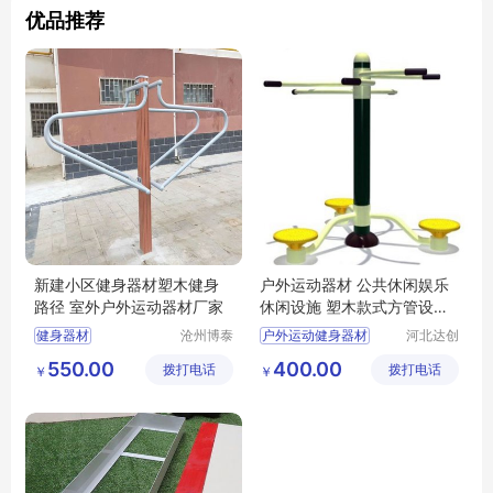
优品推荐
新建小区健身器材塑木健身
户外运动器材 公共休闲娱乐
路径 室外户外运动器材厂家
休闲设施 塑木款式方管设施
加工
健身器材
沧州博泰
户外运动健身器材
河北达创
体育设备
体育器材
小区健身器材
公园路径
生产厂
550.00
400.00
拨打电话
有限公司
拨打电话
有限公司
￥
￥
塑木健身路径
户外运动器材
室外运动器材