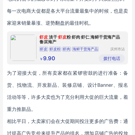
每一次电商大促都是各大平台流量最集中的时候，也是卖
家迎来销量暴涨、逆势翻盘的最佳时机。
虾皮
淡干
虾皮
粉 虾肉 虾仁 海鲜干货海产品
鲁滨海产
虾皮
虾皮粉
虾肉
海鲜干货海产品
滨州市沾
化区鲁滨
鲁滨海产
海产有限
9.90
拨打电话
￥
公司
为了迎接大促，所有卖家都在紧锣密鼓的进行准备：备
货、找物流、开发新品、装修店铺、设计Banner、报名
活动等等，许多大卖也为了充分利用大促的巨大流量，着
重力推新品。
相比平日，大卖家们会在大促期间投注更多的广告费：通
过提高广告竞价来提升产品的排名，增加店铺广告的投放