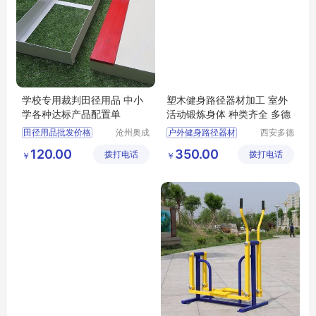
学校专用裁判田径用品 中小
塑木健身路径器材加工 室外
学各种达标产品配置单
活动锻炼身体 种类齐全 多德
田径用品批发价格
沧州奥成
户外健身路径器材
西安多德
体育器材
体育用品
田径用品供应厂家直销
单人公园户外健身器材
120.00
350.00
拨打电话
制造有限
拨打电话
有限公司
￥
￥
田径用品行情报价
智能小区户外健身器材
公司
田径用品供求信息
多功能健身路径器材
组合健身器材的安装