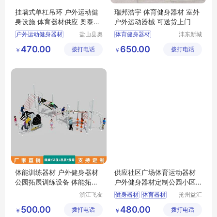
挂墙式单杠吊环 户外运动健
瑞邦浩宇 体育健身器材 室外
身设施 体育器材供应 奥泰厂
户外运动器械 可送货上门
家定制
户外运动健身器材
盐山县奥
体育健身器材
沣东新城
泰体育器
瑞邦浩宇
挂墙式单杠吊环
户外运动器械
470.00
650.00
拨打电话
材厂
拨打电话
金属制品
￥
￥
体育器材供应
经营部
公园健身器材厂家
体能训练器材 户外健身器材
供应社区广场体育运动器材
公园拓展训练设备 体能拓展
户外健身器材定制公园小区
设施
健身器械
浙江飞友
健身器材
体育器材
沧州益汇
康体设备
教学设备
体育器材价格
500.00
480.00
拨打电话
有限公司
拨打电话
有限公司
￥
￥
健身器材批发