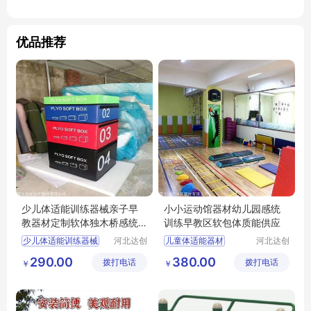
优品推荐
少儿体适能训练器械亲子早
小小运动馆器材幼儿园感统
教器材定制软体独木桥感统
训练早教区软包体质能供应
训练器材供应
少儿体适能训练器械
河北达创
儿童体适能器材
河北达创
体育器材
体育器材
亲子训练器材
幼儿园体能器材
290.00
380.00
拨打电话
有限公司
拨打电话
有限公司
￥
￥
早教区感统器材
感统训练器材
定制软体独木桥
早教区软包器材
感统训练器材供应
软包体质能供应