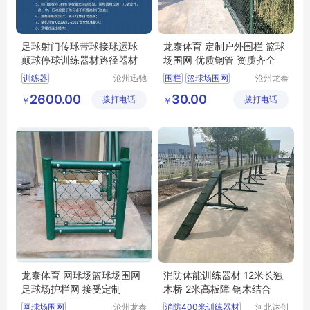
足球射门传球带球接球运球
龙泰体育 定制户外围栏 篮球
颠球停球训练器材路径器材
场围网 优质钢管 资质齐全
训练器
沧州迅驰
围栏
篮球场围网
沧州龙泰
体育用品
体育器材
羽毛球场围网
2600.00
30.00
拨打电话
有限公司
拨打电话
有限公司
￥
￥
龙泰体育 网球场篮球场围网
消防体能训练器材 12米长独
足球场护栏网 接受定制
木桥 2米高板障 钢木结合
网球场围网
沧州龙泰
消防400米训练器材
河北达创