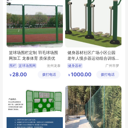
篮球场围栏定制 羽毛球场围
健身器材社区广场小区公园
网加工 龙泰体育 质保质优
老年人慢步器运动组合训练
器
围栏
篮球场围网
沧州龙泰
健身器材
广州市梦
体育器材
航玩具有
羽毛球场围网
28.00
1000.00
拨打电话
有限公司
拨打电话
限公司
￥
￥