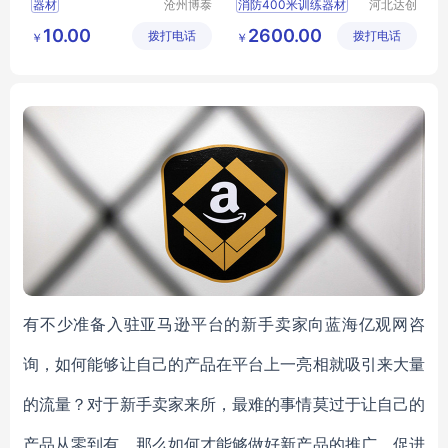
器材
沧州博泰
消防400米训练器材
河北达创
体育设备
体育器材
巡警障碍训练器材
10.00
2600.00
拨打电话
有限公司
拨打电话
有限公司
￥
￥
警八项体能训练器材
特警100米训练器材
有不少准备入驻亚马逊平台的新手卖家向蓝海亿观网咨
询，如何能够让自己的产品在平台上一亮相就吸引来大量
的流量？对于新手卖家来所，最难的事情莫过于让自己的
产品从零到有，那么如何才能够做好新产品的推广，促进