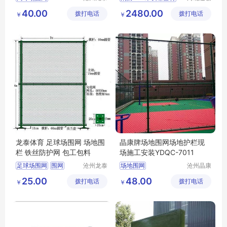
体育器材
体育器材
篮球场围网
护栏网
巡警障碍训练器材
40.00
2480.00
拨打电话
有限公司
拨打电话
有限公司
￥
￥
足球护栏网
警八项体能训练器材
特警100米训练器材
龙泰体育 足球场围网 场地围
晶康牌场地围网场地护栏现
栏 铁丝防护网 包工包料
场施工安装YDQC-7011
足球场围网
围网
沧州龙泰
场地围网
沧州晶康
体育器材
体育器材
场地围栏
围栏
篮球场场地围网
25.00
48.00
拨打电话
有限公司
拨打电话
有限公司
￥
￥
铁丝防护网
体育围网
体育场围网
场地护栏