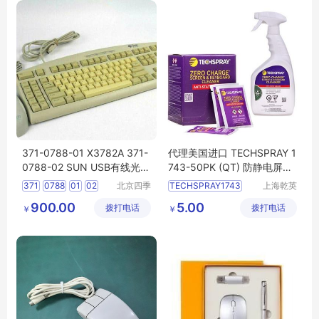
371-0788-01 X3782A 371-
代理美国进口 TECHSPRAY 1
0788-02 SUN USB有线光电
743-50PK (QT) 防静电屏
鼠标
幕、键盘清洁剂
371
0788
01
02
北京四季
TECHSPRAY1743
上海乾英
畅想科技
电子科技
SUNUSB光电鼠标
50PK
900.00
5.00
拨打电话
有限公司
拨打电话
有限公司
￥
￥
TECHSPRAY键盘清洁剂
TECHSPRAY品牌产品