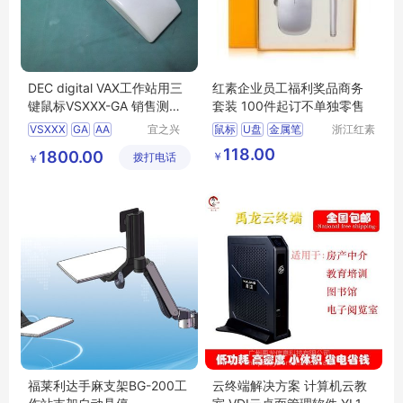
DEC digital VAX工作站用三
红素企业员工福利奖品商务
键鼠标VSXXX-GA 销售测试
套装 100件起订不单独零售
维修
VSXXX
GA
AA
宜之兴
鼠标
U盘
金属笔
浙江红素
（北京）
实业有限
VAX4000
118.00
1800.00
￥
拨打电话
科技有限
公司
￥
公司
福莱利达手麻支架BG-200工
云终端解决方案 计算机云教