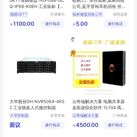
GETT薄膜键盘TKG-088-GC
收购工厂库存鼠标,鼠标回收
Q-IP68-KGEH 工业鼠标【供
公司,蓝牙音响耳机回收 价格
应】
高
德国GETT
天津赛力
鼠标键盘回收公司
深圳远景
斯自动化
环保科技
GETT薄膜键盘
杭州收购鼠标键盘
1100.00
5.00
拨打电话
科技有限
拨打电话
有限公司
￥
￥
GETT工业鼠标
公司
大华股份DH-NVR5064-4KS
云终端解决方案 电脑共享器
2 工业级嵌入式微控制器
桌面虚拟化软件 YL104 禹龙
云
大华控制器
东莞市东
云终端解决方案
广州禹龙
城奔月电
信息科技
工业级控制器
DH
云教室解决方案
面议
4500.00
拨打电话
子配件店
拨打电话
有限公司
￥
NVR5064
4KS2
云终端机