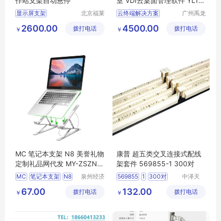
作站支架自动悬停
室 VDI云桌面管理软件 YL10
7 禹龙云
显示屏支架
北京福莱
云终端解决方案
广州禹龙
利达科技
信息科技
工作站支架
LCD支架
单机多用户
2600.00
4500.00
拨打电话
有限公司
拨打电话
有限公司
￥
￥
键盘支架
支架
电脑共享器
MC 笔记本支架 N8 美誉礼物
康普 超五类交叉连接式配线
定制礼品网代发 MY-ZSZN-L
架套件 569855-1 300对
5-04
MC
笔记本支架
N8
泉州经济
569855
1
300对
中泽天
技术开发
（深圳）
礼物定制
MY
ZSZN
套件
超五类
康普
67.00
132.00
拨打电话
区美誉商
拨打电话
科技有限
￥
￥
L5
04
贸有限公
公司
司