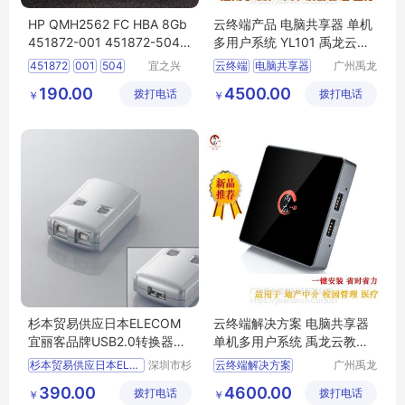
HP QMH2562 FC HBA 8Gb
云终端产品 电脑共享器 单机
451872-001 451872-504
多用户系统 YL101 禹龙云桌
光纤卡
面电脑
451872
001
504
宜之兴
云终端
电脑共享器
广州禹龙
（北京）
信息科技
MezzanineAdapter
单机多用户系统
190.00
4500.00
拨打电话
科技有限
拨打电话
有限公司
￥
￥
QMH2562
HBA8Gb
公司
杉本贸易供应日本ELECOM
云终端解决方案 电脑共享器
宜丽客品牌USB2.0转换器US
单机多用户系统 禹龙云教室
S2-W2
YL120
杉本贸易供应日本ELECOM宜丽客品牌USB2
深圳市杉
云终端解决方案
广州禹龙
本贸易有
信息科技
0转换器USS2
W2
电脑共享器
390.00
4600.00
拨打电话
限公司
拨打电话
有限公司
￥
￥
供应
3C电子
云终端厂家