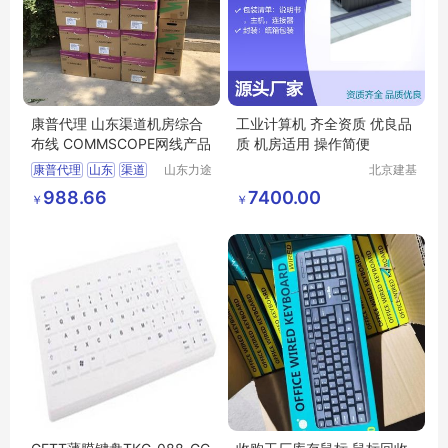
康普代理 山东渠道机房综合
工业计算机 齐全资质 优良品
布线 COMMSCOPE网线产品
质 机房适用 操作简便
康普代理
山东
渠道
山东力途
北京建基
智能科技
创享科技
机房
综合布线
988.66
7400.00
￥
￥
有限公司
有限公司