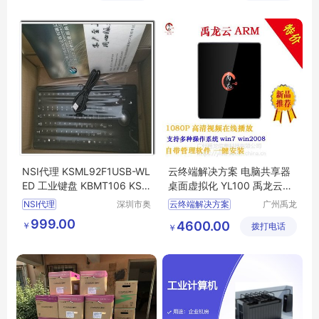
电脑外设产品
其他电脑外设产品
NSI代理 KSML92F1USB-WL
云终端解决方案 电脑共享器
ED 工业键盘 KBMT106 KST
桌面虚拟化 YL100 禹龙云桌
L105F1USB
面厂商
NSI代理
深圳市奥
云终端解决方案
广州禹龙
宇自动化
信息科技
KSML92F1USB
电脑共享器
999.00
4600.00
￥
设备有限
拨打电话
有限公司
￥
WLED
KBMT106
USB云终端机
公司
KSTL105F1USB