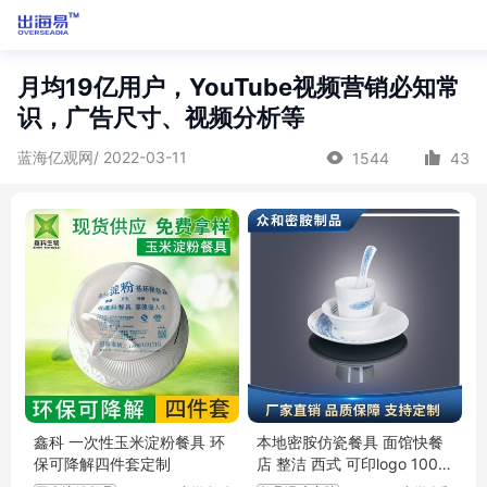
月均19亿用户，YouTube视频营销必知常
识，广告尺寸、视频分析等
蓝海亿观网/ 2022-03-11
1544
43
鑫科 一次性玉米淀粉餐具 环
本地密胺仿瓷餐具 面馆快餐
保可降解四件套定制
店 整洁 西式 可印logo 100起
订 众和