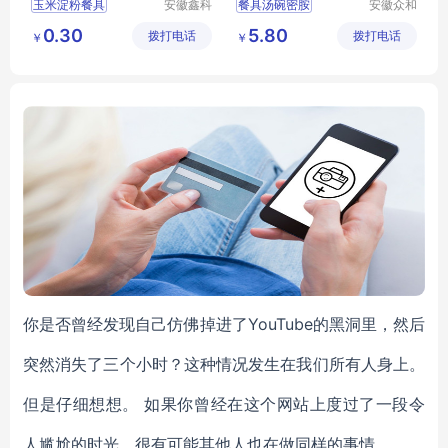
玉米淀粉餐具
安徽鑫科
餐具汤碗密胺
安徽众和
生物环保
密胺制品
一次性餐具
特色密胺餐具
0.30
5.80
拨打电话
有限公司
拨打电话
有限公司
￥
￥
可降解餐具
环保餐具
密胺餐具餐具生产厂家
餐具四件套
你是否曾经发现自己仿佛掉进了YouTube的黑洞里，然后
突然消失了三个小时？这种情况发生在我们所有人身上。
但是仔细想想。 如果你曾经在这个网站上度过了一段令
人尴尬的时光，很有可能其他人也在做同样的事情。