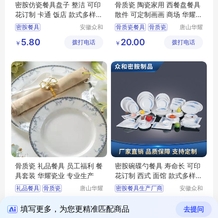
密胺仿瓷餐具盘子 整洁 可印
骨质瓷 陶瓷家用 西餐盘餐具
花订制 卡通 饭店 款式多样
散件 可定制画画 商场 华耀瓷
众和
业
密胺餐具
安徽众和
骨质瓷餐具
骨质瓷
唐山华耀
密胺制品
瓷业有限
密胺餐具餐具
骨质瓷餐具价格
5.80
20.00
拨打电话
有限公司
拨打电话
公司
￥
￥
本地密胺碗碟勺餐具
骨质瓷餐具批发
骨质瓷厂家
骨质瓷 礼品餐具 员工福利 餐
密胺碗碟勺餐具 寿命长 可印
具套装 华耀瓷业 专业生产
花订制 西式 面馆 款式多样
众和
礼品餐具
骨质瓷
唐山华耀
密胺餐具生产厂商
安徽众和
瓷业有限
密胺制品
骨质瓷餐具价格
密胺餐具饭碗价格
20.00
5.80
拨打电话
公司
拨打电话
有限公司
￥
￥
骨质瓷餐具批发
彩色密胺餐具价格
填写更多，为您更精准匹配商品
去提问
骨质瓷厂家